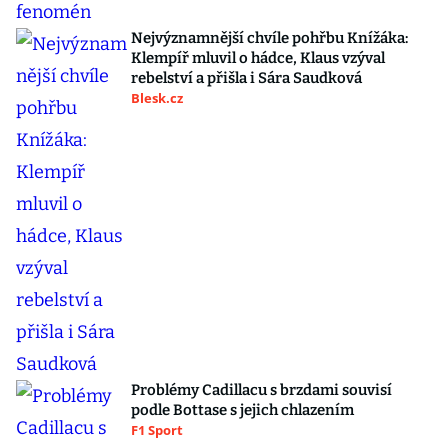
Nejvýznamnější chvíle pohřbu Knížáka:
Klempíř mluvil o hádce, Klaus vzýval
rebelství a přišla i Sára Saudková
Blesk.cz
Problémy Cadillacu s brzdami souvisí
podle Bottase s jejich chlazením
F1 Sport