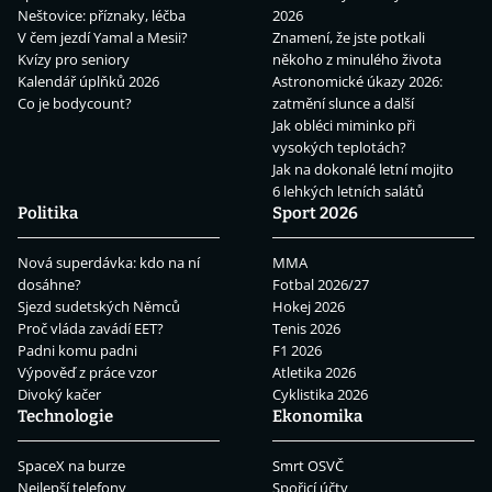
Neštovice: příznaky, léčba
2026
V čem jezdí Yamal a Mesii?
Znamení, že jste potkali
Kvízy pro seniory
někoho z minulého života
Kalendář úplňků 2026
Astronomické úkazy 2026:
Co je bodycount?
zatmění slunce a další
Jak obléci miminko při
vysokých teplotách?
Jak na dokonalé letní mojito
6 lehkých letních salátů
Politika
Sport 2026
Nová superdávka: kdo na ní
MMA
dosáhne?
Fotbal 2026/27
Sjezd sudetských Němců
Hokej 2026
Proč vláda zavádí EET?
Tenis 2026
Padni komu padni
F1 2026
Výpověď z práce vzor
Atletika 2026
Divoký kačer
Cyklistika 2026
Technologie
Ekonomika
SpaceX na burze
Smrt OSVČ
Nejlepší telefony
Spořicí účty