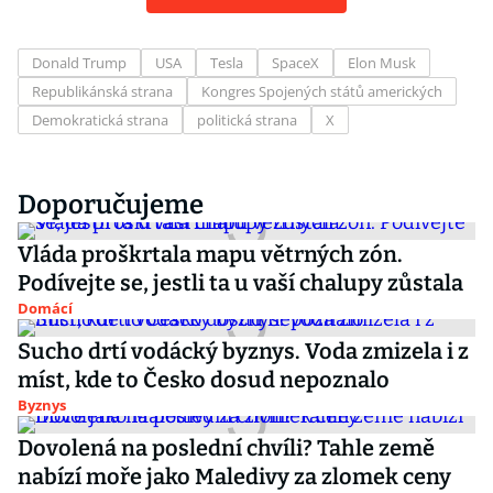
Donald Trump
USA
Tesla
SpaceX
Elon Musk
Republikánská strana
Kongres Spojených států amerických
Demokratická strana
politická strana
X
Doporučujeme
Vláda proškrtala mapu větrných zón.
Podívejte se, jestli ta u vaší chalupy zůstala
Domácí
Sucho drtí vodácký byznys. Voda zmizela i z
míst, kde to Česko dosud nepoznalo
Byznys
Dovolená na poslední chvíli? Tahle země
nabízí moře jako Maledivy za zlomek ceny