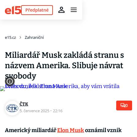
Předplatné
e15.cz
Zahraniční
Miliardář Musk zakládá stranu s
názvem Amerika. Slibuje návrat
svobody
ČTK
0
5. července 2025
·
22:16
Americký miliardář
Elon Musk
oznámil vznik