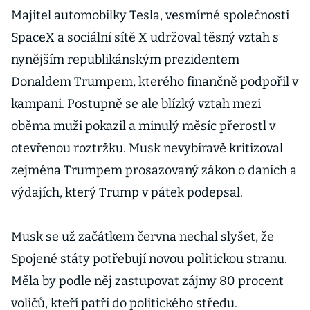
Majitel automobilky Tesla, vesmírné společnosti
SpaceX a sociální sítě X udržoval těsný vztah s
nynějším republikánským prezidentem
Donaldem Trumpem, kterého finančně podpořil v
kampani. Postupně se ale blízký vztah mezi
oběma muži pokazil a minulý měsíc přerostl v
otevřenou roztržku. Musk nevybíravě kritizoval
zejména Trumpem prosazovaný zákon o daních a
výdajích, který Trump v pátek podepsal.
Musk se už začátkem června nechal slyšet, že
Spojené státy potřebují novou politickou stranu.
Měla by podle něj zastupovat zájmy 80 procent
voličů, kteří patří do politického středu.