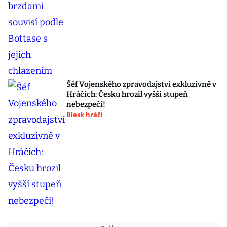
Šéf Vojenského zpravodajství exkluzivně v
Hráčích: Česku hrozil vyšší stupeň
nebezpečí!
Blesk hráči