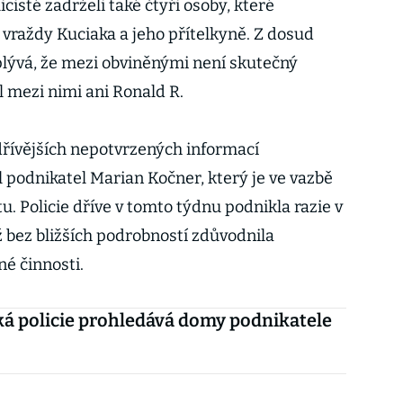
cisté zadrželi také čtyři osoby, které
 vraždy Kuciaka a jeho přítelkyně. Z dosud
lývá, že mezi obviněnými není skutečný
l mezi nimi ani Ronald R.
dřívějších nepotvrzených informací
 podnikatel Marian Kočner, který je ve vazbě
. Policie dříve v tomto týdnu podnikla razie v
 bez bližších podrobností zdůvodnila
né činnosti.
á policie prohledává domy podnikatele