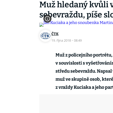
Muž hledaný kvůli 
sebevraždu, píše s
ČTK
19. října 2018
·
08:49
Muž z policejního portrétu,
v souvislosti s vyšetřován
středu sebevraždu. Napsal t
muž ve skupině osob, které 
z vraždy Kuciaka a jeho par