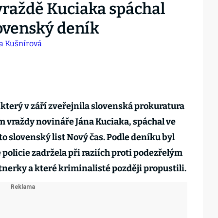
vraždě Kuciaka spáchal
lovenský deník
 který v září zveřejnila slovenská prokuratura
ím vraždy novináře Jána Kuciaka, spáchal ve
o slovenský list Nový čas. Podle deníku byl
policie zadržela při raziích proti podezřelým
tnerky a které kriminalisté později propustili.