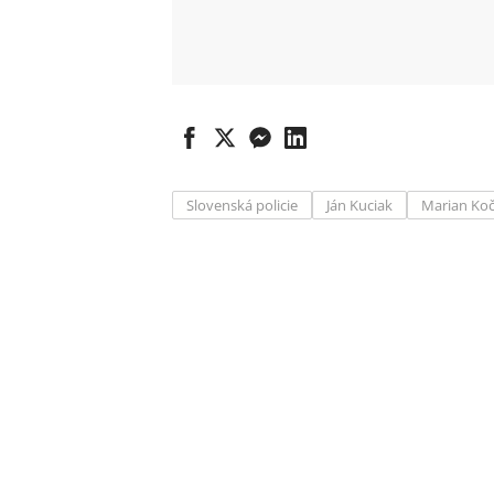
Slovenská policie
Ján Kuciak
Marian Ko