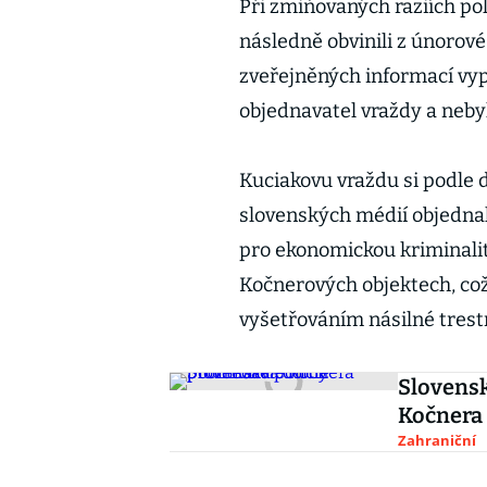
Při zmiňovaných raziích poli
následně obvinili z únorové
zveřejněných informací vyp
objednavatel vraždy a neby
Kuciakovu vraždu si podle 
slovenských médií objednal
pro ekonomickou kriminalitu
Kočnerových objektech, což
vyšetřováním násilné trest
Slovensk
Kočnera
Zahraniční