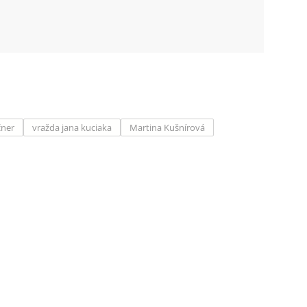
čner
vražda jana kuciaka
Martina Kušnírová