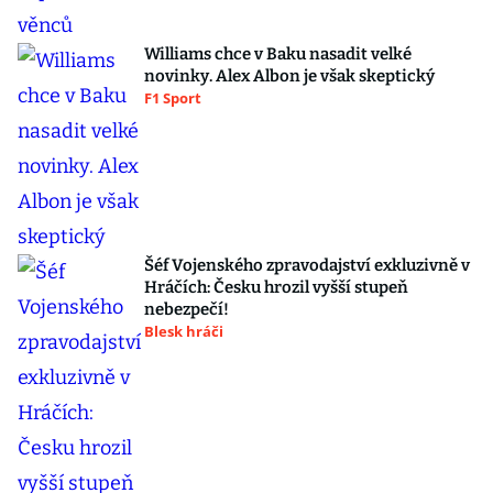
Williams chce v Baku nasadit velké
novinky. Alex Albon je však skeptický
F1 Sport
Šéf Vojenského zpravodajství exkluzivně v
Hráčích: Česku hrozil vyšší stupeň
nebezpečí!
Blesk hráči