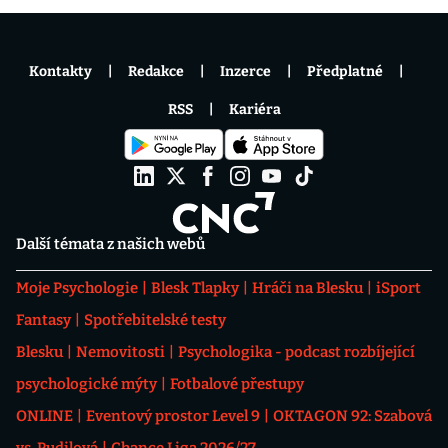
Kontakty
Redakce
Inzerce
Předplatné
RSS
Kariéra
Další témata z našich webů
Moje Psychologie
Blesk Tlapky
Hráči na Blesku
iSport
Fantasy
Spotřebitelské testy
Blesku
Nemovitosti
Psychologika - podcast rozbíjející
psychologické mýty
Fotbalové přestupy
ONLINE
Eventový prostor Level 9
OKTAGON 92: Szabová
vs. Pudilová
Chance Liga 2026/27