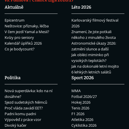
Aktuálně
Léto 2026
Epicentrum
Karlovarský filmový festival
Neštovice: příznaky, léčba
2026
V čem jezdí Yamal a Mesii?
Znamení, že jste potkali
Kvízy pro seniory
někoho z minulého života
Kalendář úplňků 2026
Astronomické úkazy 2026:
Co je bodycount?
zatmění slunce a další
Jak obléci miminko při
vysokých teplotách?
Jak na dokonalé letní mojito
6 lehkých letních salátů
Politika
Sport 2026
Nová superdávka: kdo na ní
MMA
dosáhne?
Fotbal 2026/27
Sjezd sudetských Němců
Hokej 2026
Proč vláda zavádí EET?
Tenis 2026
Padni komu padni
F1 2026
Výpověď z práce vzor
Atletika 2026
Divoký kačer
Cyklistika 2026