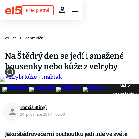
Předplatné
e15.cz
Zahraniční
Na Štědrý den se jedí i smažené
housenky nebo kůže z velryby
5
Fotogalerie
Tomáš Stingl
24. prosince 2017
·
06:00
Jako štědrovečerní pochoutku jedí lidé ve světě