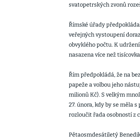
svatopetrských zvonů rozeš
Římské úřady předpokládal
veřejných vystoupení dorazí
obvyklého počtu. K udržení
nasazena více než tisícovka
Řím předpokládá, že na bez
papeže a volbou jeho nástu
milionů Kč). S velkým množs
27. února, kdy by se měla s
rozloučit řada osobností z 
Pětaosmdesátiletý Benedikt