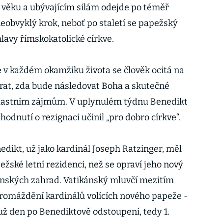
 věku a ubývajícím silám odejde po téměř
neobvyklý krok, neboť po staletí se papežský
lavy římskokatolické církve.
v každém okamžiku života se člověk ocitá na
brat, zda bude následovat Boha a skutečné
 vlastním zájmům. V uplynulém týdnu Benedikt
hodnutí o rezignaci učinil „pro dobro církve“.
dikt, už jako kardinál Joseph Ratzinger, měl
ežské letní rezidenci, než se opraví jeho nový
kánských zahrad. Vatikánský mluvčí mezitím
shromáždění kardinálů volících nového papeže -
 už den po Benediktově odstoupení, tedy 1.