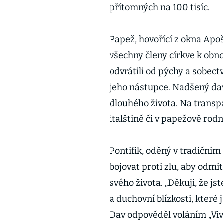
přítomných na 100 tisíc.
Papež, hovořící z okna Apoš
všechny členy církve k obno
odvrátili od pýchy a sobectví
jeho nástupce. Nadšený da
dlouhého života. Na transpa
italštině či v papežově rod
Pontifik, oděný v tradičním 
bojovat proti zlu, aby odmí
svého života. „Děkuji, že js
a duchovní blízkosti, které 
Dav odpověděl voláním „Viva