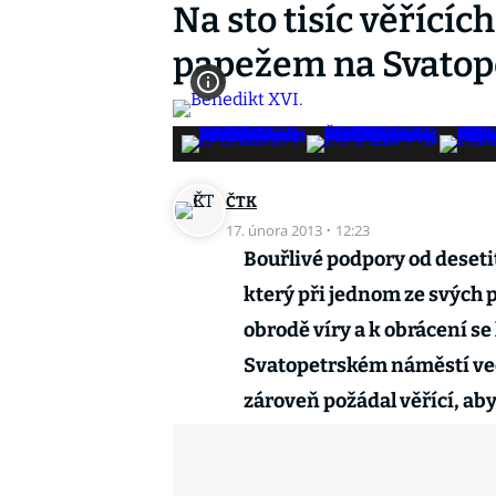
Na sto tisíc věřících
papežem na Svatop
ČTK
17. února 2013
·
12:23
Bouřlivé podpory od desetit
který při jednom ze svých 
obrodě víry a k obrácení se
Svatopetrském náměstí ved
zároveň požádal věřící, aby 