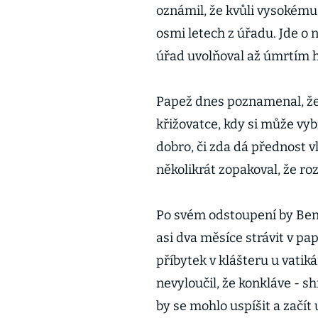
oznámil, že kvůli vysokému
osmi letech z úřadu. Jde o 
úřad uvolňoval až úmrtím h
Papež dnes poznamenal, že 
křižovatce, kdy si může vy
dobro, či zda dá přednost
několikrát zopakoval, že roz
Po svém odstoupení by Bene
asi dva měsíce strávit v pap
příbytek v klášteru u vati
nevyloučil, že konkláve - 
by se mohlo uspíšit a začít