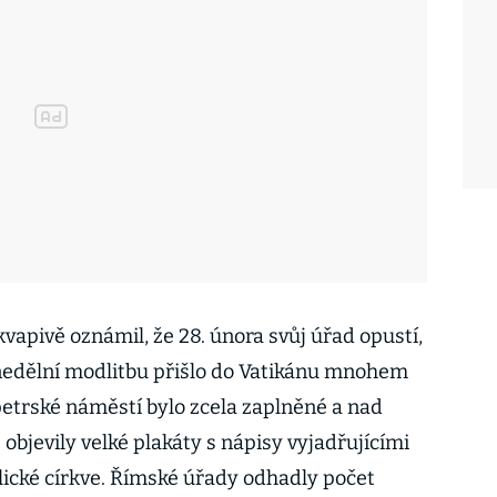
apivě oznámil, že 28. února svůj úřad opustí,
nedělní modlitbu přišlo do Vatikánu mnohem
opetrské náměstí bylo zcela zaplněné a nad
bjevily velké plakáty s nápisy vyjadřujícími
ické církve. Římské úřady odhadly počet