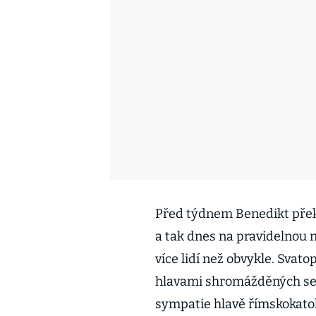
Před týdnem Benedikt překv
a tak dnes na pravidelnou 
více lidí než obvykle. Svat
hlavami shromážděných se o
sympatie hlavě římskokatol