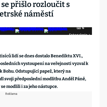
 se přišlo rozloučit s
etrské náměstí
6
Fotogalerie
isíců lidí se dnes dostalo Benediktu XVI.,
posledních vystoupení na veřejnosti vyzval k
 k Bohu. Odstupující papež, který na
l svoji předposlední modlitbu Anděl Páně,
se modlili i za jeho nástupce.