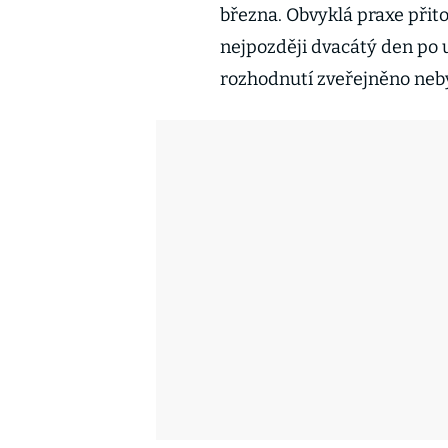
března. Obvyklá praxe přito
nejpozději dvacátý den po 
rozhodnutí zveřejněno neby