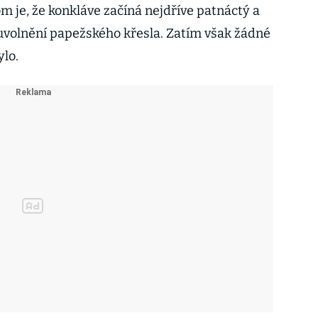
m je, že konkláve začíná nejdříve patnáctý a
uvolnění papežského křesla. Zatím však žádné
lo.