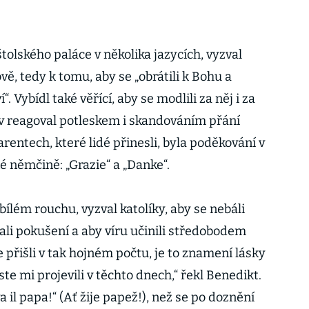
tolského paláce v několika jazycích, vyzval
vě, tedy k tomu, aby se „obrátili k Bohu a
“. Vybídl také věřící, aby se modlili za něj i za
v reagoval potleskem i skandováním přání
rentech, které lidé přinesli, byla poděkování v
né němčině: „Grazie“ a „Danke“.
bílém rouchu, vyzval katolíky, aby se nebáli
tali pokušení a aby víru učinili středobodem
te přišli v tak hojném počtu, je to znamení lásky
jste mi projevili v těchto dnech,“ řekl Benedikt.
 il papa!“ (Ať žije papež!), než se po doznění