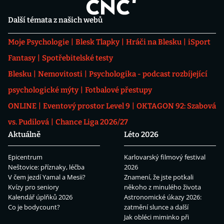
Další témata z našich webů
Moje Psychologie
Blesk Tlapky
Hráči na Blesku
iSport
Fantasy
Spotřebitelské testy
Blesku
Nemovitosti
Psychologika - podcast rozbíjející
psychologické mýty
Fotbalové přestupy
ONLINE
Eventový prostor Level 9
OKTAGON 92: Szabová
vs. Pudilová
Chance Liga 2026/27
Aktuálně
Léto 2026
Epicentrum
Karlovarský filmový festival
Neštovice: příznaky, léčba
2026
V čem jezdí Yamal a Mesii?
Znamení, že jste potkali
Kvízy pro seniory
někoho z minulého života
Kalendář úplňků 2026
Astronomické úkazy 2026:
Co je bodycount?
zatmění slunce a další
Jak obléci miminko při