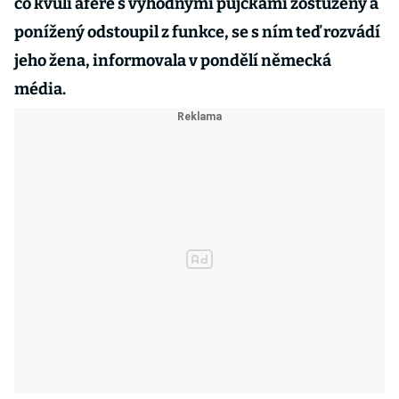
co kvůli aféře s výhodnými půjčkami zostuzený a
ponížený odstoupil z funkce, se s ním teď rozvádí
jeho žena, informovala v pondělí německá
média.