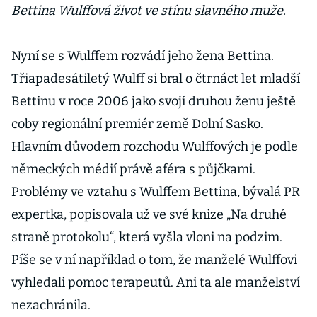
Bettina Wulffová život ve stínu slavného muže.
Nyní se s Wulffem rozvádí jeho žena Bettina.
Třiapadesátiletý Wulff si bral o čtrnáct let mladší
Bettinu v roce 2006 jako svojí druhou ženu ještě
coby regionální premiér země Dolní Sasko.
Hlavním důvodem rozchodu Wulffových je podle
německých médií právě aféra s půjčkami.
Problémy ve vztahu s Wulffem Bettina, bývalá PR
expertka, popisovala už ve své knize „Na druhé
straně protokolu“, která vyšla vloni na podzim.
Píše se v ní například o tom, že manželé Wulffovi
vyhledali pomoc terapeutů. Ani ta ale manželství
nezachránila.