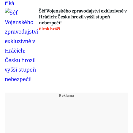
Šéf Vojenského zpravodajství exkluzivně v
Hráčích: Česku hrozil vyšší stupeň
nebezpečí!
Blesk hráči