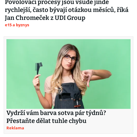
Povolovací procesy jsou všude jinde
rychlejší, často bývají otázkou měsíců, říká
Jan Chromeček z UDI Group
e15 a byznys
Vydrží vám barva sotva pár týdnů?
Přestaňte dělat tuhle chybu
Reklama