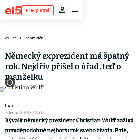
Předplatné
e15.cz
Zahraniční
Německý exprezident má špatný
rok. Nejdřív přišel o úřad, teď o
manželku
hop
7. ledna 2013
·
12:51
Bývalý německý prezident Christian Wulff zažívá
pravděpodobně nejhorší rok svého života. Poté,