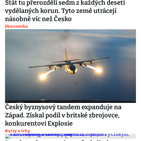
Stát tu přerozdělí sedm z každých deseti
vydělaných korun. Tyto země utrácejí
násobně víc než Česko
Ekonomika
Český byznysový tandem expanduje na
Západ. Získal podíl v britské zbrojovce,
konkurentovi Explosie
Burzy a trhy