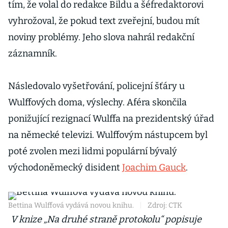
tím, že volal do redakce Bildu a šéfredaktorovi
vyhrožoval, že pokud text zveřejní, budou mít
noviny problémy. Jeho slova nahrál redakční
záznamník.
Následovalo vyšetřování, policejní šťáry u
Wulffových doma, výslechy. Aféra skončila
ponižující rezignací Wulffa na prezidentský úřad
na německé televizi. Wulffovým nástupcem byl
poté zvolen mezi lidmi populární bývalý
východoněmecký disident
Joachim Gauck
.
Bettina Wulffová vydává novou knihu.
|
Zdroj: CTK
V knize „Na druhé straně protokolu“ popisuje