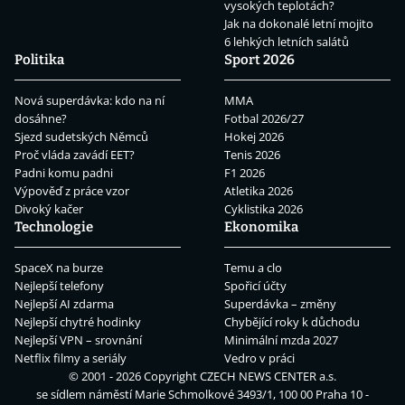
vysokých teplotách?
Jak na dokonalé letní mojito
6 lehkých letních salátů
Politika
Sport 2026
Nová superdávka: kdo na ní
MMA
dosáhne?
Fotbal 2026/27
Sjezd sudetských Němců
Hokej 2026
Proč vláda zavádí EET?
Tenis 2026
Padni komu padni
F1 2026
Výpověď z práce vzor
Atletika 2026
Divoký kačer
Cyklistika 2026
Technologie
Ekonomika
SpaceX na burze
Temu a clo
Nejlepší telefony
Spořicí účty
Nejlepší AI zdarma
Superdávka – změny
Nejlepší chytré hodinky
Chybějící roky k důchodu
Nejlepší VPN – srovnání
Minimální mzda 2027
Netflix filmy a seriály
Vedro v práci
© 2001 - 2026 Copyright
CZECH NEWS CENTER a.s.
se sídlem náměstí Marie Schmolkové 3493/1, 100 00 Praha 10 -