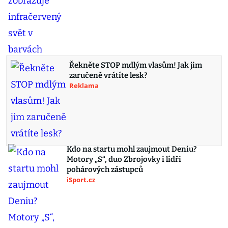
Řekněte STOP mdlým vlasům! Jak jim
zaručeně vrátíte lesk?
Reklama
Kdo na startu mohl zaujmout Deniu?
Motory „S“, duo Zbrojovky i lídři
pohárových zástupců
iSport.cz