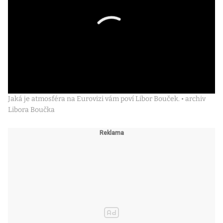
Jaká je atmosféra na Eurovizi vám poví Libor Bouček. • archiv
Libora Boučka