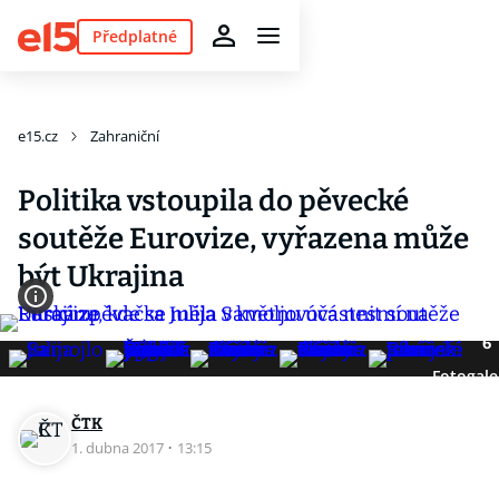
Předplatné
e15.cz
Zahraniční
Politika vstoupila do pěvecké
soutěže Eurovize, vyřazena může
být Ukrajina
6
Fotogale
ČTK
1. dubna 2017
·
13:15