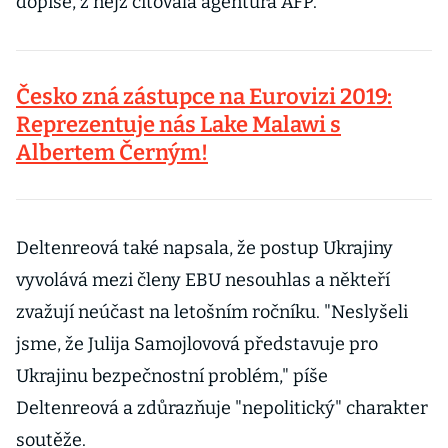
dopise, z nějž citovala agentura AFP.
Česko zná zástupce na Eurovizi 2019:
Reprezentuje nás Lake Malawi s
Albertem Černým!
Deltenreová také napsala, že postup Ukrajiny
vyvolává mezi členy EBU nesouhlas a někteří
zvažují neúčast na letošním ročníku. "Neslyšeli
jsme, že Julija Samojlovová představuje pro
Ukrajinu bezpečnostní problém," píše
Deltenreová a zdůrazňuje "nepolitický" charakter
soutěže.