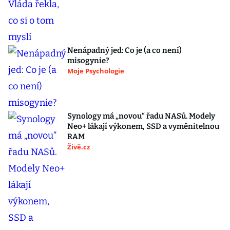
Nenápadný jed: Co je (a co není)
misogynie?
Moje Psychologie
Synology má „novou“ řadu NASů. Modely
Neo+ lákají výkonem, SSD a vyměnitelnou
RAM
Živě.cz