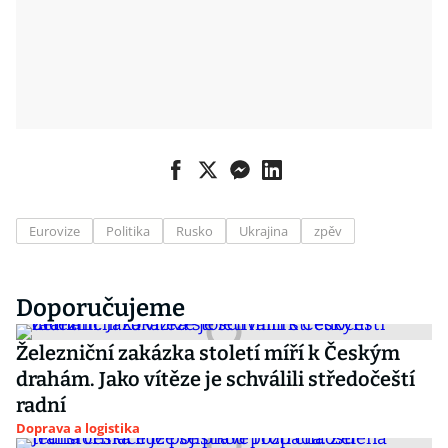
Eurovize
Politika
Rusko
Ukrajina
zpěv
Doporučujeme
Železniční zakázka století míří k Českým
drahám. Jako vítěze je schválili středočeští
radní
Doprava a logistika