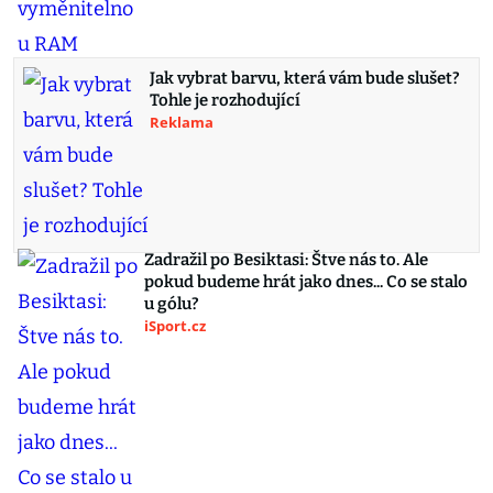
Jak vybrat barvu, která vám bude slušet?
Tohle je rozhodující
Reklama
Zadražil po Besiktasi: Štve nás to. Ale
pokud budeme hrát jako dnes... Co se stalo
u gólu?
iSport.cz