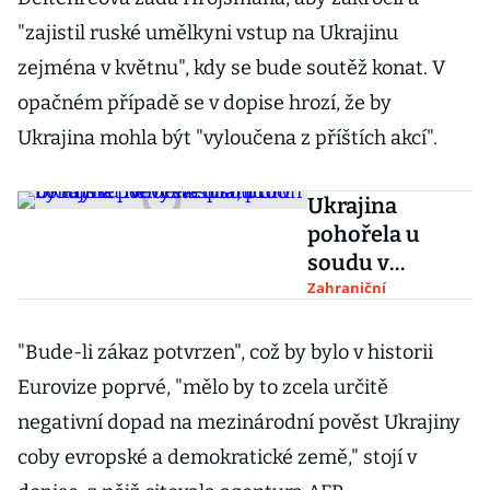
"zajistil ruské umělkyni vstup na Ukrajinu
zejména v květnu", kdy se bude soutěž konat. V
opačném případě se v dopise hrozí, že by
Ukrajina mohla být "vyloučena z příštích akcí".
Ukrajina
pohořela u
soudu v
Londýně.
Zahraniční
Nevysvětlila,
proč by Rusku
"Bude-li zákaz potvrzen", což by bylo v historii
neměla splatit
Eurovize poprvé, "mělo by to zcela určitě
dluh
negativní dopad na mezinárodní pověst Ukrajiny
coby evropské a demokratické země," stojí v