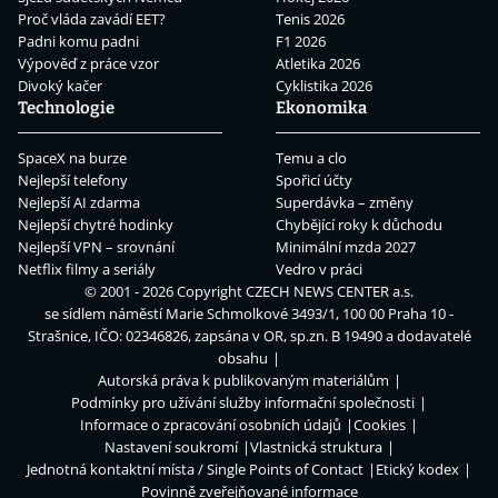
Proč vláda zavádí EET?
Tenis 2026
Padni komu padni
F1 2026
Výpověď z práce vzor
Atletika 2026
Divoký kačer
Cyklistika 2026
Technologie
Ekonomika
SpaceX na burze
Temu a clo
Nejlepší telefony
Spořicí účty
Nejlepší AI zdarma
Superdávka – změny
Nejlepší chytré hodinky
Chybějící roky k důchodu
Nejlepší VPN – srovnání
Minimální mzda 2027
Netflix filmy a seriály
Vedro v práci
© 2001 - 2026 Copyright
CZECH NEWS CENTER a.s.
se sídlem náměstí Marie Schmolkové 3493/1, 100 00 Praha 10 -
Strašnice, IČO: 02346826, zapsána v OR, sp.zn. B 19490 a dodavatelé
obsahu
Autorská práva k publikovaným materiálům
Podmínky pro užívání služby informační společnosti
Informace o zpracování osobních údajů
Cookies
Nastavení soukromí
Vlastnická struktura
Jednotná kontaktní místa / Single Points of Contact
Etický kodex
Povinně zveřejňované informace