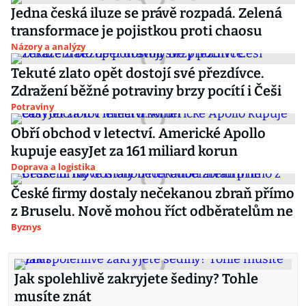
Jedna česká iluze se právě rozpadá. Zelená
transformace je pojistkou proti chaosu
Názory a analýzy
Tekuté zlato opět dostojí své přezdívce.
Zdražení běžné potraviny brzy pocítí i Češi
Potraviny
Obří obchod v letectví. Americké Apollo
kupuje easyJet za 161 miliard korun
Doprava a logistika
České firmy dostaly nečekanou zbraň přímo
z Bruselu. Nově mohou říct odběratelům ne
Byznys
Jak spolehlivě zakryjete šediny? Tohle
musíte znát