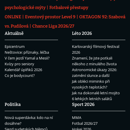
psychologické mýty
Fotbalové přestupy
ONLINE
Eventový prostor Level 9
OKTAGON 92: Szabová
vs. Pudilová
Chance Liga 2026/27
Aktuálně
Léto 2026
Epicentrum
Karlovarský filmový festival
Neštovice: příznaky, léčba
2026
V čem jezdí Yamal a Mesii?
Znamení, že jste potkali
Kvízy pro seniory
někoho z minulého života
Kalendář úplňků 2026
Astronomické úkazy 2026:
Co je bodycount?
zatmění slunce a další
Jak obléci miminko při
vysokých teplotách?
Jak na dokonalé letní mojito
6 lehkých letních salátů
Politika
Sport 2026
Nová superdávka: kdo na ní
MMA
dosáhne?
Fotbal 2026/27
Sjezd sudetských Němců
Hokej 2026