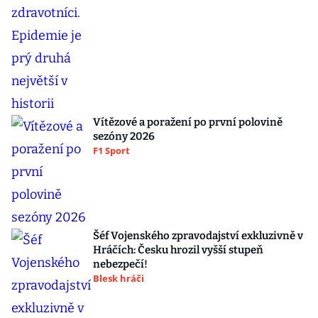
Vítězové a poražení po první polovině
sezóny 2026
F1 Sport
Šéf Vojenského zpravodajství exkluzivně v
Hráčích: Česku hrozil vyšší stupeň
nebezpečí!
Blesk hráči