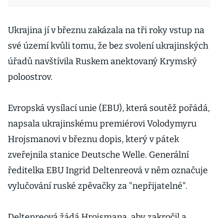
Ukrajina jí v březnu zakázala na tři roky vstup na
své území kvůli tomu, že bez svolení ukrajinských
úřadů navštívila Ruskem anektovaný Krymský
poloostrov.
Evropská vysílací unie (EBU), která soutěž pořádá,
napsala ukrajinskému premiérovi Volodymyru
Hrojsmanovi v březnu dopis, který v pátek
zveřejnila stanice Deutsche Welle. Generální
ředitelka EBU Ingrid Deltenreová v něm označuje
vylučování ruské zpěvačky za "nepřijatelné".
Deltenreová žádá Hrojsmana, aby zakročil a