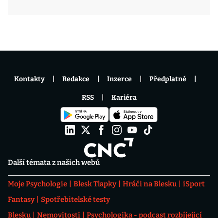
Kontakty
Redakce
Inzerce
Předplatné
RSS
Kariéra
Další témata z našich webů
Moje Psychologie
Blesk Tlapky
Hráči na Blesku
iSport
Fantasy
Spotřebitelské testy
Blesku
Nemovitosti
Psychologika - podcast rozbíjející