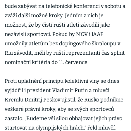
bude zabývat na telefonické konferenci v sobotu a
zváží další možné kroky. Jedním z nich je
možnost, že by čistí ruští atleti závodili jako
nezávislí sportovci. Pokud by MOV i IAAF
umožnily atletům bez dopingového škraloupu v
Riu závodit, měli by ruští reprezentanti čas splnit
nominační kritéria do 11. července.
Proti uplatnění principu kolektivní viny se dnes
vyjádřil i prezident Vladimir Putin a mluvčí
Kremlu Dmitrij Peskov ujistil, že Rusko podnikne
veškeré právní kroky, aby se svých sportovců
zastalo. „Budeme vší silou obhajovat jejich právo
startovat na olympijských hrách,“ řekl mluvčí.