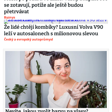
se zotavují, potíže ale ještě budou
přetrvávat
Byznys
Že lidé chtějí kombíky? Luxusní Volva V90
leží v autosalonech s milionovou slevou
Český a evropský autoprůmysl
Nevíte, jakou zvolit barvu na vlasy?