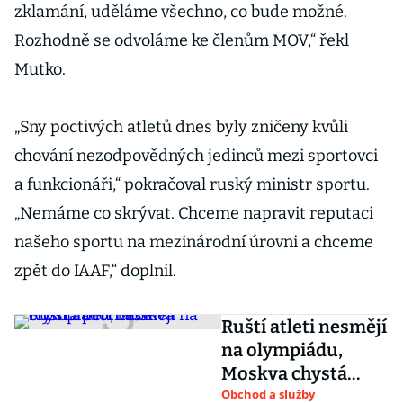
zklamání, uděláme všechno, co bude možné.
Rozhodně se odvoláme ke členům MOV,“ řekl
Mutko.
„Sny poctivých atletů dnes byly zničeny kvůli
chování nezodpovědných jedinců mezi sportovci
a funkcionáři,“ pokračoval ruský ministr sportu.
„Nemáme co skrývat. Chceme napravit reputaci
našeho sportu na mezinárodní úrovni a chceme
zpět do IAAF,“ doplnil.
Ruští atleti nesmějí
na olympiádu,
Moskva chystá
protiútok
Obchod a služby