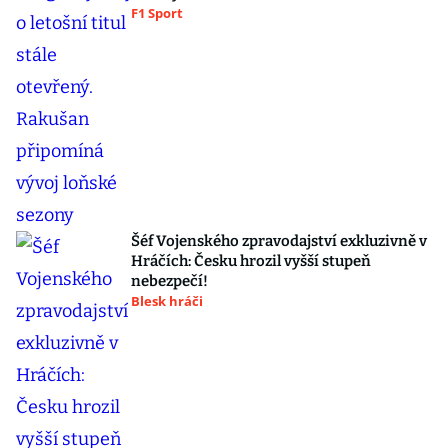
F1 Sport
Šéf Vojenského zpravodajství exkluzivně v
Hráčích: Česku hrozil vyšší stupeň
nebezpečí!
Blesk hráči