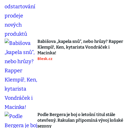
Babišova „kapela snů“, nebo hrůzy? Rapper
Klempíř, Ken, kytarista Vondráček i
Macinka!
Blesk.cz
Podle Bergera je boj o letošní titul stále
otevřený. Rakušan připomíná vývoj loňské
sezony