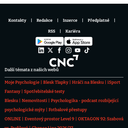
Kontakty
Redakce
Inzerce
Předplatné
RSS
Kariéra
Další témata z našich webů
Moje Psychologie
Blesk Tlapky
Hráči na Blesku
iSport
Fantasy
Spotřebitelské testy
Blesku
Nemovitosti
Psychologika - podcast rozbíjející
psychologické mýty
Fotbalové přestupy
ONLINE
Eventový prostor Level 9
OKTAGON 92: Szabová
vs. Pudilová
Chance Liga 2026/27