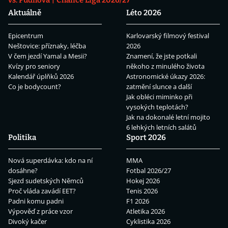
Aktuálně
Léto 2026
Epicentrum
Karlovarský filmový festival
Neštovice: příznaky, léčba
2026
V čem jezdí Yamal a Mesii?
Znamení, že jste potkali
Kvízy pro seniory
někoho z minulého života
Kalendář úplňků 2026
Astronomické úkazy 2026:
Co je bodycount?
zatmění slunce a další
Jak obléci miminko při
vysokých teplotách?
Jak na dokonalé letní mojito
6 lehkých letních salátů
Politika
Sport 2026
Nová superdávka: kdo na ní
MMA
dosáhne?
Fotbal 2026/27
Sjezd sudetských Němců
Hokej 2026
Proč vláda zavádí EET?
Tenis 2026
Padni komu padni
F1 2026
Výpověď z práce vzor
Atletika 2026
Divoký kačer
Cyklistika 2026