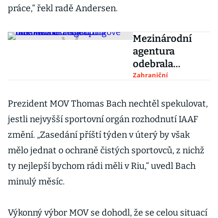
práce,“ řekl radě Andersen.
Mezinárodní
agentura
odebrala
akreditaci
Zahraniční
moskevské
antidopingové
Prezident MOV Thomas Bach nechtěl spekulovat,
laboratoři
jestli nejvyšší sportovní orgán rozhodnutí IAAF
změní. „Zasedání příští týden v úterý by však
mělo jednat o ochraně čistých sportovců, z nichž
ty nejlepší bychom rádi měli v Riu,“ uvedl Bach
minulý měsíc.
Výkonný výbor MOV se dohodl, že se celou situací