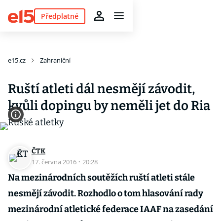
Předplatné
e15.cz
Zahraniční
Ruští atleti dál nesmějí závodit,
kvůli dopingu by neměli jet do Ria
ČTK
17. června 2016
·
20:28
Na mezinárodních soutěžích ruští atleti stále
nesmějí závodit. Rozhodlo o tom hlasování rady
mezinárodní atletické federace IAAF na zasedání