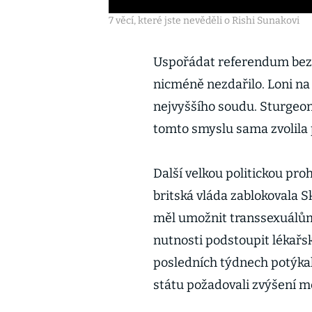
7 věcí, které jste nevěděli o Rishi Sunakovi
Uspořádat referendum bez 
nicméně nezdařilo. Loni na
nejvyššího soudu. Sturgeon
tomto smyslu sama zvolila p
Další velkou politickou pro
britská vláda zablokovala 
měl umožnit transsexuálům
nutnosti podstoupit lékařs
posledních týdnech potýkal
státu požadovali zvýšení 