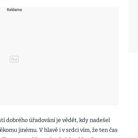
stí dobrého úřadování je vědět, kdy nadešel
ěkomu jinému. V hlavě i v srdci vím, že ten čas