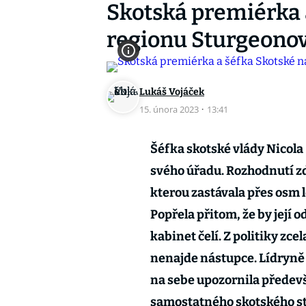
Skotská premiérka a
regionu Sturgeonov
Lukáš Vojáček
15. února 2023
·
13:41
Šéfka skotské vlády Nicol
svého úřadu. Rozhodnutí z
kterou zastávala přes osm 
Popřela přitom, že by její o
kabinet čelí. Z politiky zc
nenajde nástupce. Lídryně 
na sebe upozornila přede
samostatného skotského s