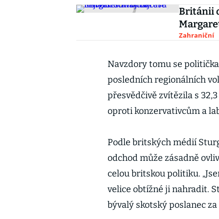
Británii
Margare
Zahraniční
Navzdory tomu se politička 
posledních regionálních vol
přesvědčivě zvítězila s 32
oproti konzervativcům a l
Podle britských médií Stur
odchod může zásadně ovlivni
celou britskou politiku. „J
velice obtížné ji nahradit.
bývalý skotský poslanec z