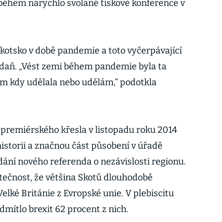
 během narychlo svolané tiskové konference v
Skotsko v době pandemie a toto vyčerpávající
u daň. „Vést zemi během pandemie byla ta
sem kdy udělala nebo udělám,“ podotkla
premiérského křesla v listopadu roku 2014
historii a značnou část působení v úřadě
ání nového referenda o nezávislosti regionu.
tečnost, že většina Skotů dlouhodobě
lké Británie z Evropské unie. V plebiscitu
dmítlo brexit 62 procent z nich.