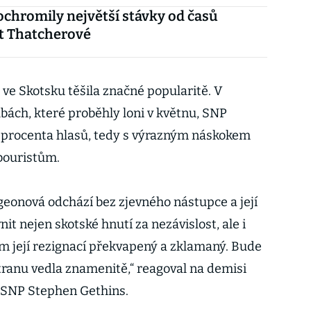
 ochromily největší stávky od časů
t Thatcherové
ve Skotsku těšila značné popularitě. V
bách, které proběhly loni v květnu, SNP
,3 procenta hlasů, tedy s výrazným náskokem
abouristům.
geonová odchází bez zjevného nástupce a její
t nejen skotské hnutí za nezávislost, ale i
sem její rezignací překvapený a zklamaný. Bude
 Stranu vedla znamenitě,“ reagoval na demisi
a SNP Stephen Gethins.