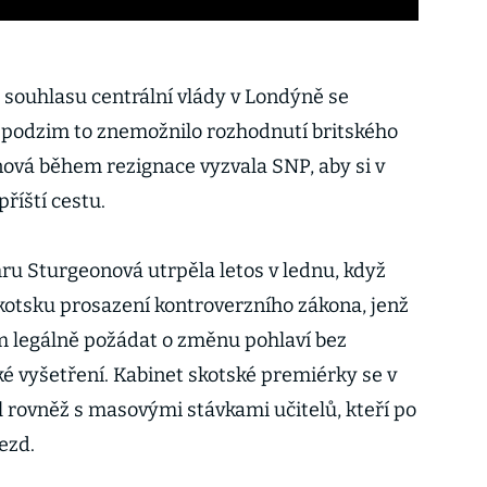
souhlasu centrální vlády v Londýně se
 podzim to znemožnilo rozhodnutí britského
ová během rezignace vyzvala SNP, aby si v
říští cestu.
hru Sturgeonová utrpěla letos v lednu, když
Skotsku prosazení kontroverzního zákona, jenž
 legálně požádat o změnu pohlaví bez
ké vyšetření. Kabinet skotské premiérky se v
 rovněž s masovými stávkami učitelů, kteří po
mezd.