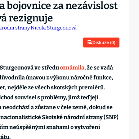
 bojovnice za nezávislost
á rezignuje
Diskuze (
0
)
a Sturgeonová ve středu
oznámila
, že se vzdá
důvodnila únavou z výkonu náročné funkce,
let, nejdéle ze všech skotských premiérů.
dchod souvisel s problémy, jimž teď její
ela neodchází a zůstane v čele země, dokud se
nacionalistické Skotské národní strany (SNP)
vším neúspěšnými snahami o vytvoření
tátu.