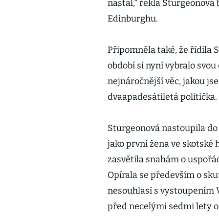
nastal,“ řekla Sturgeonová
Edinburghu.
Připomněla také, že řídila 
období si nyní vybralo svo
nejnáročnější věc, jakou j
dvaapadesátiletá politička.
Sturgeonová nastoupila do 
jako první žena ve skotské 
zasvětila snahám o uspořád
Opírala se především o sku
nesouhlasí s vystoupením Ve
před necelými sedmi lety o