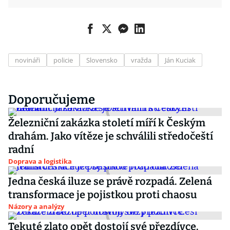
novináři
policie
Slovensko
vražda
Ján Kuciak
Doporučujeme
Železniční zakázka století míří k Českým
drahám. Jako vítěze je schválili středočeští
radní
Doprava a logistika
Jedna česká iluze se právě rozpadá. Zelená
transformace je pojistkou proti chaosu
Názory a analýzy
Tekuté zlato opět dostojí své přezdívce.