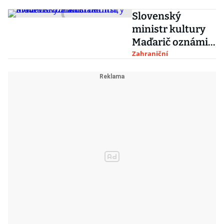
Slovenský
ministr kultury
Maďarič oznámil
demisi, kvůli
Zahraniční
vraždě Kuciaka