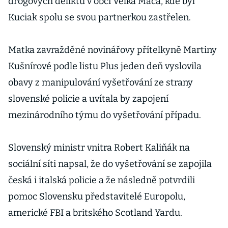
drogových deliktů v obci Veľká Mača, kde byl
Kuciak spolu se svou partnerkou zastřelen.
Matka zavražděné novinářovy přítelkyně Martiny
Kušnírové podle listu Plus jeden deň vyslovila
obavy z manipulování vyšetřování ze strany
slovenské policie a uvítala by zapojení
mezinárodního týmu do vyšetřování případu.
Slovenský ministr vnitra Robert Kaliňák na
sociální síti napsal, že do vyšetřování se zapojila
česká i italská policie a že následně potvrdili
pomoc Slovensku představitelé Europolu,
americké FBI a britského Scotland Yardu.