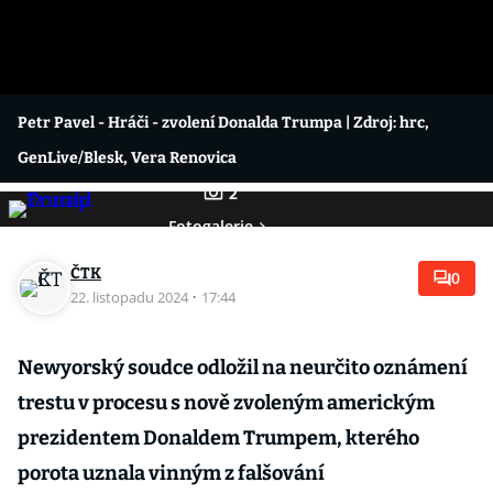
Petr Pavel - Hráči - zvolení Donalda Trumpa
| Zdroj: hrc,
GenLive/Blesk, Vera Renovica
2
Fotogalerie
ČTK
0
22. listopadu 2024
·
17:44
Newyorský soudce odložil na neurčito oznámení
trestu v procesu s nově zvoleným americkým
prezidentem Donaldem Trumpem, kterého
porota uznala vinným z falšování