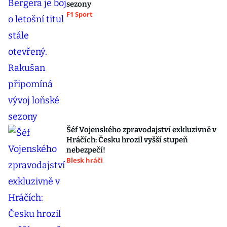
sezony
F1 Sport
Šéf Vojenského zpravodajství exkluzivně v
Hráčích: Česku hrozil vyšší stupeň
nebezpečí!
Blesk hráči