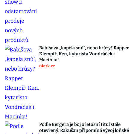
Babišova „kapela snů“, nebo hrůzy? Rapper
Klempíř, Ken, kytarista Vondráček i
Macinka!
Blesk.cz
Podle Bergera je boj o letošní titul stále
otevřený. Rakušan připomíná vývoj loňské