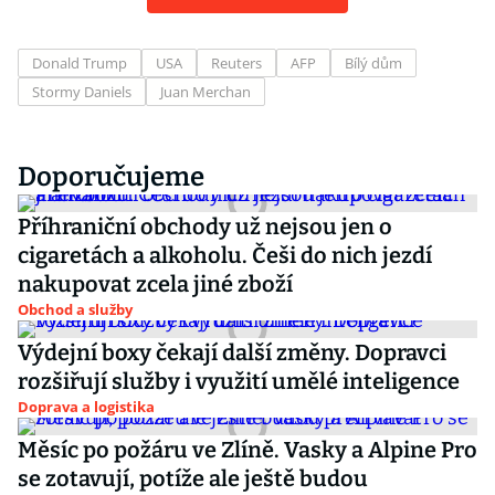
Donald Trump
USA
Reuters
AFP
Bílý dům
Stormy Daniels
Juan Merchan
Doporučujeme
Příhraniční obchody už nejsou jen o
cigaretách a alkoholu. Češi do nich jezdí
nakupovat zcela jiné zboží
Obchod a služby
Výdejní boxy čekají další změny. Dopravci
rozšiřují služby i využití umělé inteligence
Doprava a logistika
Měsíc po požáru ve Zlíně. Vasky a Alpine Pro
se zotavují, potíže ale ještě budou