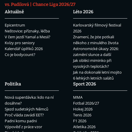
vs. Pudilová
Chance Liga 2026/27
Aktuálně
Léto 2026
Epicentrum
Karlovarský filmový festival
Neštovice: příznaky, léčba
2026
V čem jezdí Yamal a Mesii?
Znamení, že jste potkali
Kvízy pro seniory
někoho z minulého života
Kalendář úplňků 2026
Astronomické úkazy 2026:
Co je bodycount?
zatmění slunce a další
Jak obléci miminko při
vysokých teplotách?
Jak na dokonalé letní mojito
6 lehkých letních salátů
Politika
Sport 2026
Nová superdávka: kdo na ní
MMA
dosáhne?
Fotbal 2026/27
Sjezd sudetských Němců
Hokej 2026
Proč vláda zavádí EET?
Tenis 2026
Padni komu padni
F1 2026
Výpověď z práce vzor
Atletika 2026