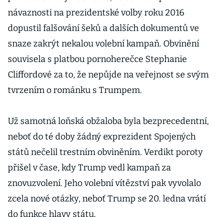
návaznosti na prezidentské volby roku 2016
dopustil falšování šeků a dalších dokumentů ve
snaze zakrýt nekalou volební kampaň. Obvinění
souvisela s platbou pornoherečce Stephanie
Cliffordové za to, že nepůjde na veřejnost se svým
tvrzením o románku s Trumpem.
Už samotná loňská obžaloba byla bezprecedentní,
neboť do té doby žádný exprezident Spojených
států nečelil trestním obviněním. Verdikt poroty
přišel v čase, kdy Trump vedl kampaň za
znovuzvolení. Jeho volební vítězství pak vyvolalo
zcela nové otázky, neboť Trump se 20. ledna vrátí
do funkce hlavy státu.