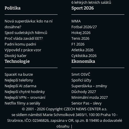
6 lehkých letních salátů
Politika
Sport 2026
Nová superdávka: kdo na ní
MMA
dosáhne?
Fotbal 2026/27
Sjezd sudetských Němců
Hokej 2026
Proč vláda zavádí EET?
Tenis 2026
Padni komu padni
F1 2026
Výpověď z práce vzor
Atletika 2026
Divoký kačer
Cyklistika 2026
Technologie
Ekonomika
SpaceX na burze
Smrt OSVČ
Nejlepší telefony
Spořicí účty
Nejlepší AI zdarma
Superdávka – změny
Nejlepší chytré hodinky
Důchody 2027
Nejlepší VPN – srovnání
Minimální mzda 2027
Netflix filmy a seriály
Senior Pas – slevy
© 2001 - 2026 Copyright
CZECH NEWS CENTER a.s.
se sídlem náměstí Marie Schmolkové 3493/1, 100 00 Praha 10 -
Strašnice, IČO: 02346826, zapsána v OR, sp.zn. B 19490 a dodavatelé
obsahu