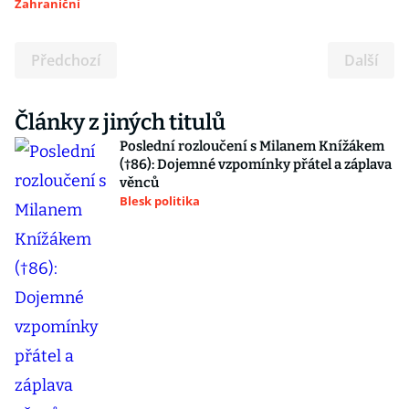
Zahraniční
Předchozí
Další
Články z jiných titulů
Poslední rozloučení s Milanem Knížákem
(†86): Dojemné vzpomínky přátel a záplava
věnců
Blesk politika