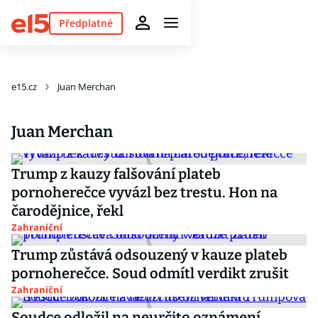
Předplatné
e15.cz
Juan Merchan
Juan Merchan
Trump z kauzy falšování plateb
pornoherečce vyvázl bez trestu. Hon na
čarodějnice, řekl
Zahraniční
Trump zůstává odsouzený v kauze plateb
pornoherečce. Soud odmítl verdikt zrušit
Zahraniční
Soudce odložil na neurčito oznámení