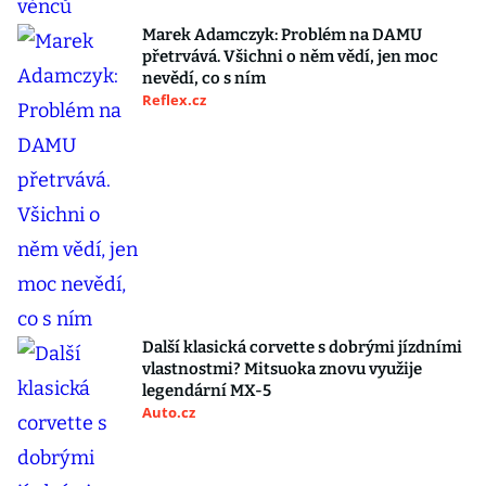
Marek Adamczyk: Problém na DAMU
přetrvává. Všichni o něm vědí, jen moc
nevědí, co s ním
Reflex.cz
Další klasická corvette s dobrými jízdními
vlastnostmi? Mitsuoka znovu využije
legendární MX-5
Auto.cz