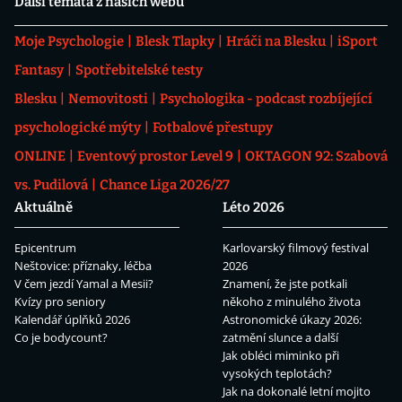
Další témata z našich webů
Moje Psychologie
Blesk Tlapky
Hráči na Blesku
iSport
Fantasy
Spotřebitelské testy
Blesku
Nemovitosti
Psychologika - podcast rozbíjející
psychologické mýty
Fotbalové přestupy
ONLINE
Eventový prostor Level 9
OKTAGON 92: Szabová
vs. Pudilová
Chance Liga 2026/27
Aktuálně
Léto 2026
Epicentrum
Karlovarský filmový festival
Neštovice: příznaky, léčba
2026
V čem jezdí Yamal a Mesii?
Znamení, že jste potkali
Kvízy pro seniory
někoho z minulého života
Kalendář úplňků 2026
Astronomické úkazy 2026:
Co je bodycount?
zatmění slunce a další
Jak obléci miminko při
vysokých teplotách?
Jak na dokonalé letní mojito