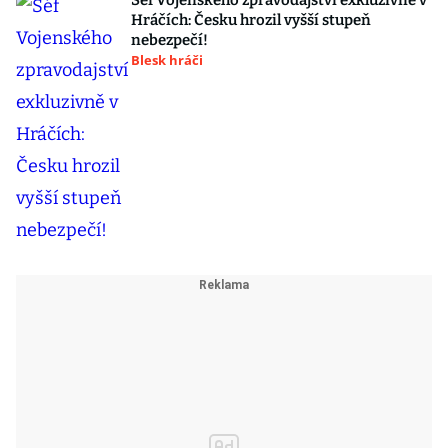
Šéf Vojenského zpravodajství exkluzivně v
Hráčích: Česku hrozil vyšší stupeň
nebezpečí!
Blesk hráči