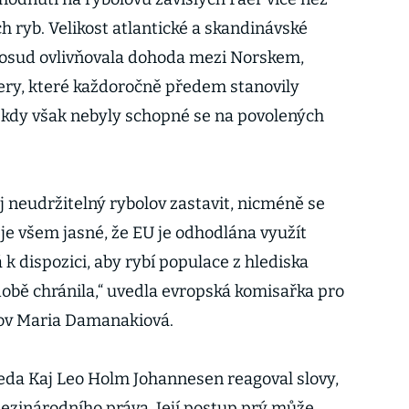
h ryb. Velikost atlantické a skandinávské
osud ovlivňovala dohoda mezi Norskem,
ery, které každoročně předem stanovily
ěkdy však nebyly schopné se na povolených
j neudržitelný rybolov zastavit, nicméně se
 je všem jasné, že EU je odhodlána využít
k dispozici, aby rybí populace z hlediska
době chránila,“ uvedla evropská komisařka pro
lov Maria Damanakiová.
eda Kaj Leo Holm Johannesen reagoval slovy,
mezinárodního práva. Její postup prý může