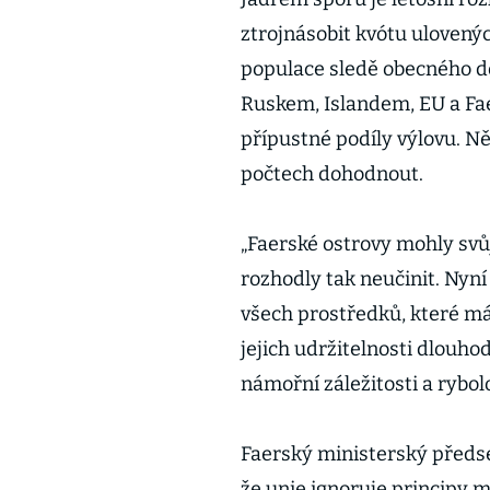
ztrojnásobit kvótu ulovenýc
populace sledě obecného d
Ruskem, Islandem, EU a Fa
přípustné podíly výlovu. N
počtech dohodnout.
„Faerské ostrovy mohly svů
rozhodly tak neučinit. Nyní
všech prostředků, které má 
jejich udržitelnosti dlouho
námořní záležitosti a rybo
Faerský ministerský předs
že unie ignoruje principy 