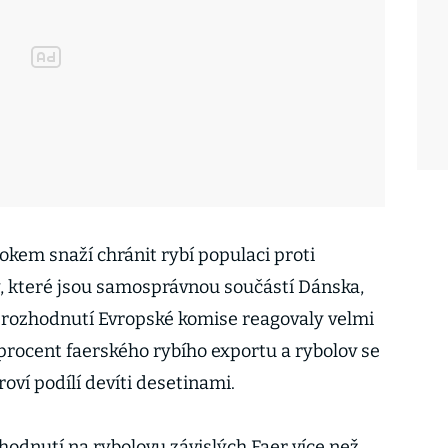
rokem snaží chránit rybí populaci proti
 které jsou samosprávnou součástí Dánska,
na rozhodnutí Evropské komise reagovaly velmi
procent faerského rybího exportu a rybolov se
ví podílí devíti desetinami.
hodnutí na rybolovu závislých Faer více než