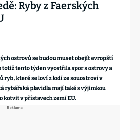
edě: Ryby z Faerských
U
kých ostrovů se budou muset obejít evropští
 totiž tento týden vyostřila spor s ostrovy a
ryb, které se loví z lodí ze souostroví v
á rybářská plavidla mají také s výjimkou
 kotvit v přístavech zemí EU.