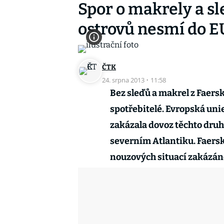
Spor o makrely a sl
ostrovů nesmí do E
ČTK
24. srpna 2013
·
11:58
Bez sleďů a makrel z Faers
spotřebitelé. Evropská unie
zakázala dovoz těchto druhů 
severním Atlantiku. Faersk
nouzových situací zakázáno