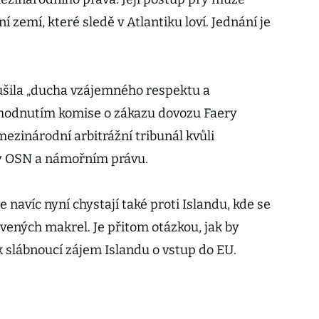
 zemí, které sledě v Atlantiku loví. Jednání je
šila „ducha vzájemného respektu a
zhodnutím komise o zákazu dovozu Faery
mezinárodní arbitrážní tribunál kvůli
 OSN a námořním právu.
navíc nyní chystají také proti Islandu, kde se
vených makrel. Je přitom otázkou, jak by
k slábnoucí zájem Islandu o vstup do EU.