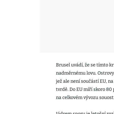
Brusel uvádí, že se tímto k
nadměrnému lovu. Ostrovy,
jež ale není součástí EU, 
tvrdě. Do EU míří skoro 80 
na celkovém vývozu souostro
Jádrem sporu je letošní roz