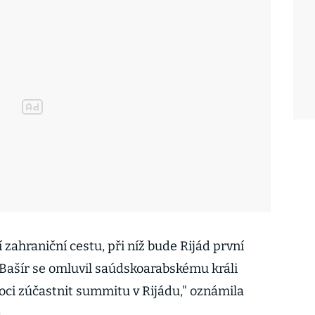
zahraniční cestu, při níž bude Rijád první
Bašír se omluvil saúdskoarabskému králi
ci zúčastnit summitu v Rijádu," oznámila
.