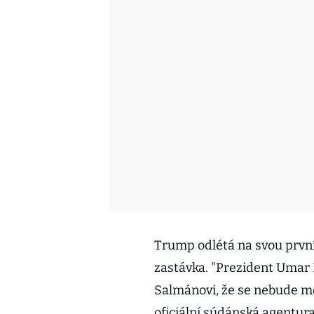
Trump odlétá na svou první 
zastávka. "Prezident Umar 
Salmánovi, že se nebude mo
oficiální súdánská agentura