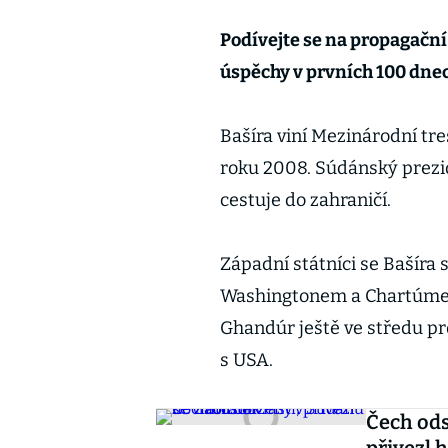
Podívejte se na propagační
úspěchy v prvních 100 dnec
Bašíra viní Mezinárodní tres
roku 2008. Súdánský prezi
cestuje do zahraničí.
Západní státníci se Bašíra 
Washingtonem a Chartúmem j
Ghandúr ještě ve středu pro
s USA.
Čech ods