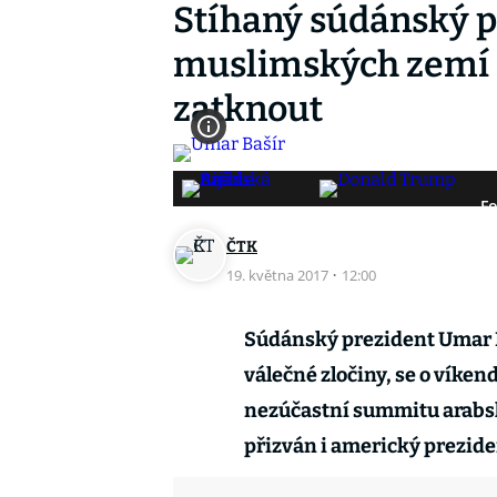
Stíhaný súdánský p
muslimských zemí 
zatknout
Fo
ČTK
19. května 2017
·
12:00
Súdánský prezident Umar B
válečné zločiny, se o víke
nezúčastní summitu arabsk
přizván i americký prezid