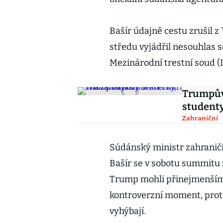
Bašír údajně cestu zrušil z
středu vyjádřil nesouhlas 
Mezinárodní trestní soud (I
Trumpův 
studenty
Zahraniční
Súdánský ministr zahraničí
Bašír se v sobotu summitu z
Trump mohli přinejmenším p
kontroverzní moment, proto
vyhýbají.