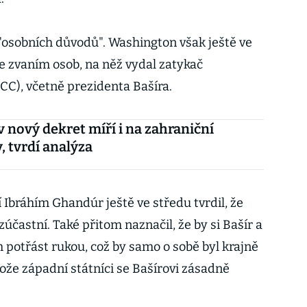
 "osobních důvodů". Washington však ještě ve
se zvaním osob, na něž vydal zatykač
CC), včetně prezidenta Bašíra.
nový dekret míří i na zahraniční
, tvrdí analýza
 Ibráhím Ghandúr ještě ve středu tvrdil, že
účastní. Také přitom naznačil, že by si Bašír a
otřást rukou, což by samo o sobě byl krajně
že západní státníci se Bašírovi zásadně