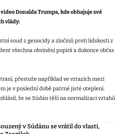
 video Donalda Trumpa, kde obhajuje své
h vlády:
tní soud z genocidy a zločinů proti lidskosti z
dent všechna obvinění popírá a dokonce občas
straní, přestože například ve vztazích mezi
e v poslední době patrné jisté oteplení.
hlásil, že se Súdán těší na normalizaci vztahů
ouzený v Súdánu se vrátil do vlasti,