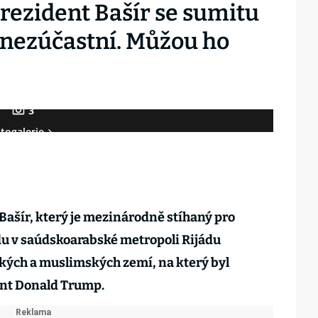
rezident Bašír se sumitu
nezúčastní. Můžou ho
3
togalerie
ašír, který je mezinárodně stíhaný pro
ndu v saúdskoarabské metropoli Rijádu
ých a muslimských zemí, na který byl
ent Donald Trump.