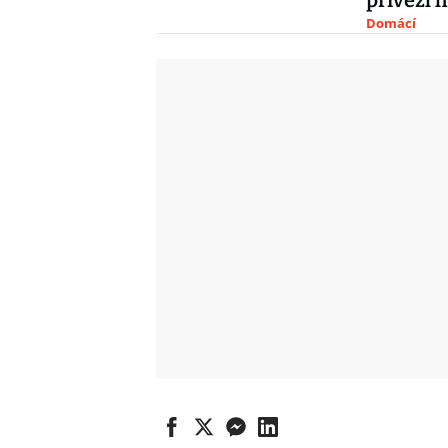
přivezl 
Domácí