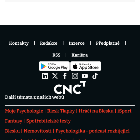
Kontakty
Redakce
Inzerce
Předplatné
RSS
Kariéra
Další témata z našich webů
Moje Psychologie
Blesk Tlapky
Hráči na Blesku
iSport
Fantasy
Spotřebitelské testy
Blesku
Nemovitosti
Psychologika - podcast rozbíjející