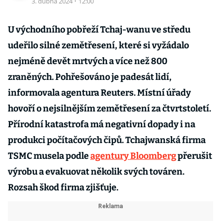
3. dubna 2024
·
12:00
U východního pobřeží Tchaj-wanu ve středu
udeřilo silné zemětřesení, které si vyžádalo
nejméně devět mrtvých a více než 800
zraněných. Pohřešováno je padesát lidí,
informovala agentura Reuters. Místní úřady
hovoří o nejsilnějším zemětřesení za čtvrtstoletí.
Přírodní katastrofa má negativní dopady i na
produkci počítačových čipů. Tchajwanská firma
TSMC musela podle
agentury Bloomberg
přerušit
výrobu a evakuovat několik svých továren.
Rozsah škod firma zjišťuje.