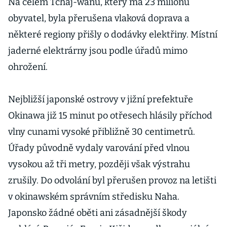
Na celém Tchaj-wanu, který má 23 milionů
obyvatel, byla přerušena vlaková doprava a
některé regiony přišly o dodávky elektřiny. Místní
jaderné elektrárny jsou podle úřadů mimo
ohrožení.
Nejbližší japonské ostrovy v jižní prefektuře
Okinawa již 15 minut po otřesech hlásily příchod
vlny cunami vysoké přibližně 30 centimetrů.
Úřady původně vydaly varování před vlnou
vysokou až tři metry, později však výstrahu
zrušily. Do odvolání byl přerušen provoz na letišti
v okinawském správním středisku Naha.
Japonsko žádné oběti ani zásadnější škody