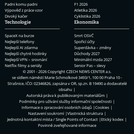
Padni komu padni
F1 2026
Výpověď z práce vzor
Atletika 2026
Divoký kačer
Cyklistika 2026
Technologie
Ekonomika
SpaceX na burze
Smrt OSVČ
Nejlepší telefony
Spořicí účty
Nejlepší AI zdarma
Superdávka – změny
Nejlepší chytré hodinky
Důchody 2027
Nejlepší VPN – srovnání
Minimální mzda 2027
Netflix filmy a seriály
Senior Pas – slevy
© 2001 - 2026 Copyright
CZECH NEWS CENTER a.s.
se sídlem náměstí Marie Schmolkové 3493/1, 100 00 Praha 10 -
Strašnice, IČO: 02346826, zapsána v OR, sp.zn. B 19490 a dodavatelé
obsahu
Autorská práva k publikovaným materiálům
Podmínky pro užívání služby informační společnosti
Informace o zpracování osobních údajů
Cookies
Nastavení soukromí
Vlastnická struktura
Jednotná kontaktní místa / Single Points of Contact
Etický kodex
Povinně zveřejňované informace