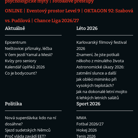
psychologické mýty
Fotbalové přestupy
ONLINE
Eventový prostor Level 9
OKTAGON 92: Szabová
vs. Pudilová
Chance Liga 2026/27
Aktuálně
Léto 2026
Epicentrum
Karlovarský filmový festival
Neštovice: příznaky, léčba
2026
V čem jezdí Yamal a Mesii?
Znamení, že jste potkali
Kvízy pro seniory
někoho z minulého života
Kalendář úplňků 2026
Astronomické úkazy 2026:
Co je bodycount?
zatmění slunce a další
Jak obléci miminko při
vysokých teplotách?
Jak na dokonalé letní mojito
6 lehkých letních salátů
Politika
Sport 2026
Nová superdávka: kdo na ní
MMA
dosáhne?
Fotbal 2026/27
Sjezd sudetských Němců
Hokej 2026
Proč vláda zavádí EET?
Tenis 2026