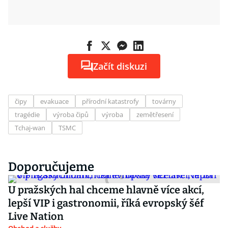
Začít diskuzi
čipy
evakuace
přírodní katastrofy
továrny
tragédie
výroba čipů
výroba
zemětřesení
Tchaj-wan
TSMC
Doporučujeme
U pražských hal chceme hlavně více akcí,
lepší VIP i gastronomii, říká evropský šéf
Live Nation