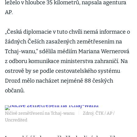
leželo v hloubce 35 kilometrů, napsala agentura
AP.
„Česká diplomacie v tuto chvíli nemá informace o
žádných Češích zasažených zemětřesením na
Tchaj-wanu,“ sdělila médiím Mariana Wernerová
z odboru komunikace ministerstva zahraničí. Na
ostrově by se podle cestovatelského systému
Drozd mělo nacházet nejméně 88 českých
občanů.
Ničivé zemětřesení na Tchaj-wanu
|
Zdroj: ČTK / AP /
Uncredited