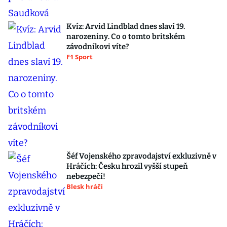
Kvíz: Arvid Lindblad dnes slaví 19.
narozeniny. Co o tomto britském
závodníkovi víte?
F1 Sport
Šéf Vojenského zpravodajství exkluzivně v
Hráčích: Česku hrozil vyšší stupeň
nebezpečí!
Blesk hráči