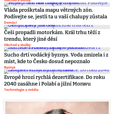
Obchod a služby
Vláda proškrtala mapu větrných zón.
Podívejte se, jestli ta u vaší chalupy zůstala
Domácí
Češi propadli motorkám. Král trhu těží z
trendu, který jiné děsí
Obchod a služby
Sucho drtí vodácký byznys. Voda zmizela i z
míst, kde to Česko dosud nepoznalo
Byznys
Evropě hrozí rychlá dezertifikace. Do roku
2040 zasáhne i Polabí a jižní Moravu
Technologie a média