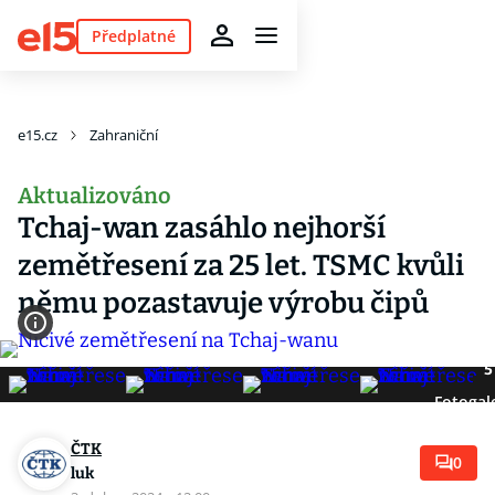
Předplatné
e15.cz
Zahraniční
Aktualizováno
Tchaj-wan zasáhlo nejhorší
zemětřesení za 25 let. TSMC kvůli
němu pozastavuje výrobu čipů
5
Fotogal
ČTK
0
luk