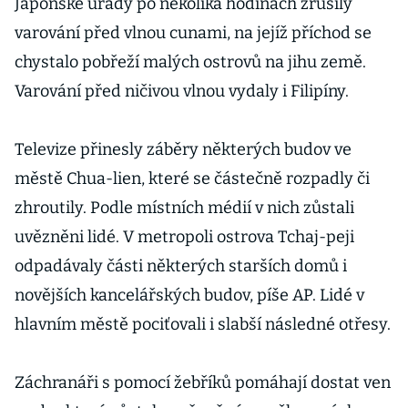
Japonské úřady po několika hodinách zrušily
varování před vlnou cunami, na jejíž příchod se
chystalo pobřeží malých ostrovů na jihu země.
Varování před ničivou vlnou vydaly i Filipíny.
Televize přinesly záběry některých budov ve
městě Chua-lien, které se částečně rozpadly či
zhroutily. Podle místních médií v nich zůstali
uvězněni lidé. V metropoli ostrova Tchaj-peji
odpadávaly části některých starších domů i
novějších kancelářských budov, píše AP. Lidé v
hlavním městě pociťovali i slabší následné otřesy.
Záchranáři s pomocí žebříků pomáhají dostat ven