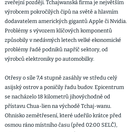
zveřejní později. Tchajwanská firma je největším
výrobcem pokročilých čipů na světě a hlavním
dodavatelem amerických gigantů Apple či Nvidia.
Problémy s vývozem klíčových komponentů
způsobily v nedávných letech velké ekonomické
problémy řadě podniků napříč sektory, od
výrobců elektroniky po automobilky.
Otřesy o síle 7,4 stupně zasáhly ve středu celý
asijský ostrov a poničily řadu budov. Epicentrum
se nacházelo 18 kilometrů jihovýchodně od
přístavu Chua-lien na východě Tchaj-wanu.
Ohnisko zemětřesení, které udeřilo krátce před
osmou ráno místního času (před 02:00 SELČ),