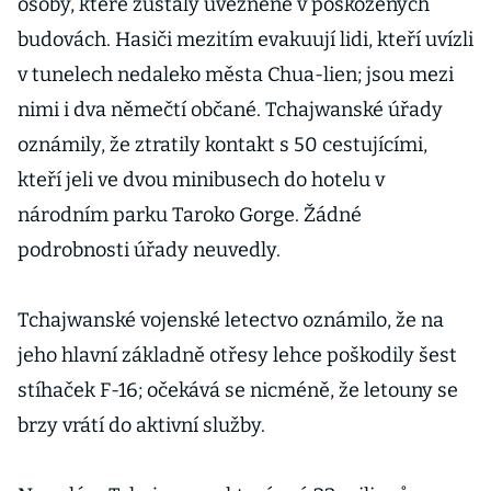
osoby, které zůstaly uvězněné v poškozených
budovách. Hasiči mezitím evakuují lidi, kteří uvízli
v tunelech nedaleko města Chua-lien; jsou mezi
nimi i dva němečtí občané. Tchajwanské úřady
oznámily, že ztratily kontakt s 50 cestujícími,
kteří jeli ve dvou minibusech do hotelu v
národním parku Taroko Gorge. Žádné
podrobnosti úřady neuvedly.
Tchajwanské vojenské letectvo oznámilo, že na
jeho hlavní základně otřesy lehce poškodily šest
stíhaček F-16; očekává se nicméně, že letouny se
brzy vrátí do aktivní služby.