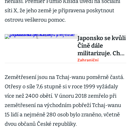
nehlásí. Premiér Fumio Kišida uvedl na sociální
síti X, že jeho země je připravena poskytnout
ostrovu veškerou pomoc.
Japonsko se kvůli
Číně dále
militarizuje. Chce
vyvíjet a
Zahraniční
prodávat
stíhačky
Zemětřesení jsou na Tchaj-wanu poměrně častá.
Otřesy o síle 7,6 stupně si v roce 1999 vyžádaly
více než 2400 obětí. V únoru 2018 zemřelo při
zemětřesení na východním pobřeží Tchaj-wanu
15 lidí a nejméně 280 osob bylo zraněno, včetně
dvou občanů České republiky.