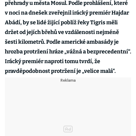
přehrady u města Mosul. Podle prohlášení, které
v noci na dnešek zveřejnil irácký premiér Hajdar
Abádí, by se lidé žijící poblíž řeky Tigris měli
držet od jejích břehů ve vzdálenosti nejméně
šesti kilometrů. Podle americké ambasády je
hrozba protržení hráze „vážná a bezprecedentní“.
Irácký premiér naproti tomu tvrdí, že
pravděpodobnost protržení je „velice malá“.