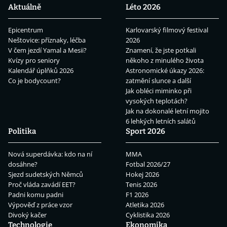
Aktuálně
Léto 2026
Epicentrum
Karlovarský filmový festival
Neštovice: příznaky, léčba
2026
V čem jezdí Yamal a Mesii?
Znamení, že jste potkali
Kvízy pro seniory
někoho z minulého života
Kalendář úplňků 2026
Astronomické úkazy 2026:
Co je bodycount?
zatmění slunce a další
Jak obléci miminko při
vysokých teplotách?
Jak na dokonalé letní mojito
6 lehkých letních salátů
Politika
Sport 2026
Nová superdávka: kdo na ní
MMA
dosáhne?
Fotbal 2026/27
Sjezd sudetských Němců
Hokej 2026
Proč vláda zavádí EET?
Tenis 2026
Padni komu padni
F1 2026
Výpověď z práce vzor
Atletika 2026
Divoký kačer
Cyklistika 2026
Technologie
Ekonomika