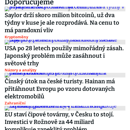
Doporučujeme
Saylor drží skoro milion bitcoinů, už dva
týdny v kuse je ale rozprodává. Na cenu to
má paradoxní vliv
Kryptoměny
USA po 28 letech použily mimořádný zásah.
Japonský problém může zasáhnout i
světové trhy
Názory a analýzy
Čínský útok na české turisty. Hainan má
přitáhnout Evropu po vzoru dotovaných
elektromobilů
Zahraniční
EU staví čipové továrny, v Česku to stojí.
Investici v Rožnově za 44 miliard
komplikuje zapeklitý problém