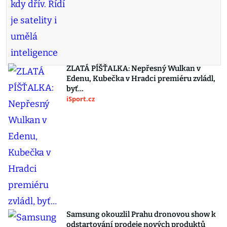
ZLATÁ PÍŠŤALKA: Nepřesný Wulkan v
Edenu, Kubečka v Hradci premiéru zvládl,
byť…
iSport.cz
Samsung okouzlil Prahu dronovou show k
odstartování prodeje nových produktů