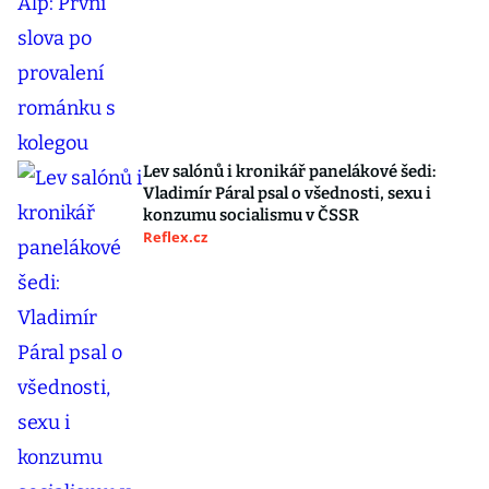
Lev salónů i kronikář panelákové šedi:
Vladimír Páral psal o všednosti, sexu i
konzumu socialismu v ČSSR
Reflex.cz