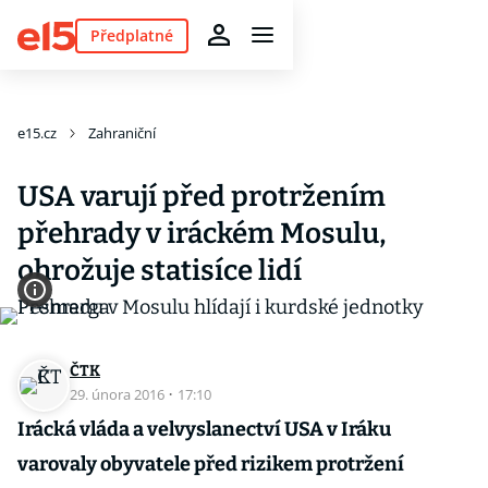
Předplatné
e15.cz
Zahraniční
USA varují před protržením
přehrady v iráckém Mosulu,
ohrožuje statisíce lidí
ČTK
29. února 2016
·
17:10
Irácká vláda a velvyslanectví USA v Iráku
varovaly obyvatele před rizikem protržení