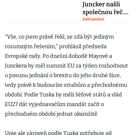
Juncker našli
společnou řeč.
Rozhovory o
Zahraniční
brexitu se
nejspíše
"Vše, co jsem právě řekl, se zdá být jediným
posunou
rozumným řešením," prohlásil předseda
Evropské rady. Po dnešní dohodě Mayové a
Junckera by měl summit EU za týden rozhodnout
o posunu jednání o brexitu do jeho druhé fáze,
tedy právě k budoucím vztahům a přechodnému
období. Podle Tuska by měli šéfové států a vlád
EU27 dát vyjednavačům mandát začít o
přechodném období jednat okamžitě.
Unie ale zároveň podle Tuska potřebuje od