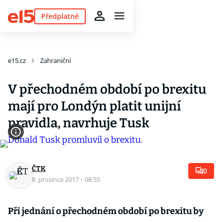
Předplatné
e15.cz
Zahraniční
V přechodném období po brexitu
mají pro Londýn platit unijní
pravidla, navrhuje Tusk
ČTK
0
8. prosince 2017
·
08:55
Při jednání o přechodném období po brexitu by