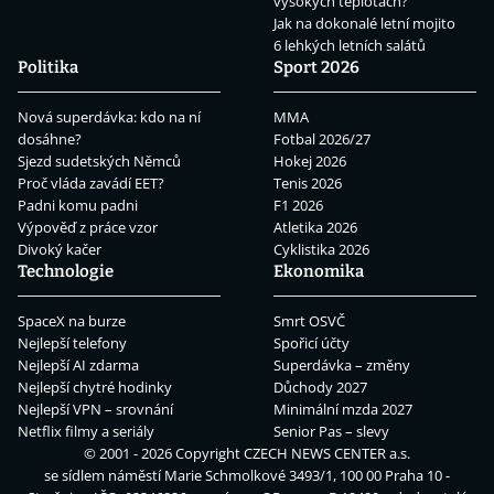
vysokých teplotách?
Jak na dokonalé letní mojito
6 lehkých letních salátů
Politika
Sport 2026
Nová superdávka: kdo na ní
MMA
dosáhne?
Fotbal 2026/27
Sjezd sudetských Němců
Hokej 2026
Proč vláda zavádí EET?
Tenis 2026
Padni komu padni
F1 2026
Výpověď z práce vzor
Atletika 2026
Divoký kačer
Cyklistika 2026
Technologie
Ekonomika
SpaceX na burze
Smrt OSVČ
Nejlepší telefony
Spořicí účty
Nejlepší AI zdarma
Superdávka – změny
Nejlepší chytré hodinky
Důchody 2027
Nejlepší VPN – srovnání
Minimální mzda 2027
Netflix filmy a seriály
Senior Pas – slevy
© 2001 - 2026 Copyright
CZECH NEWS CENTER a.s.
se sídlem náměstí Marie Schmolkové 3493/1, 100 00 Praha 10 -