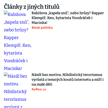
Články z jiných titulů
Babišova „kapela snů“, nebo hrůzy? Rapper
Klempíř, Ken, kytarista Vondráček i
Macinka!
Blesk politika
Násilí bez motivu. Nihilistický terorismus
vyrůstá z temných koutů internetu a míří i
na malé děti
Reflex.cz