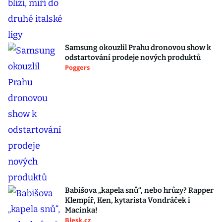
Samsung okouzlil Prahu dronovou show k
odstartování prodeje nových produktů
Poggers
Babišova „kapela snů“, nebo hrůzy? Rapper
Klempíř, Ken, kytarista Vondráček i
Macinka!
Blesk.cz