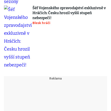
Šéf Vojenského zpravodajství exkluzivně v
Hráčích: Česku hrozil vyšší stupeň
nebezpečí!
Blesk hráči