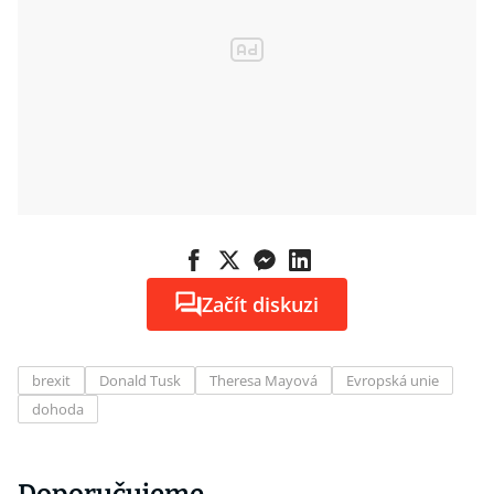
Začít diskuzi
brexit
Donald Tusk
Theresa Mayová
Evropská unie
dohoda