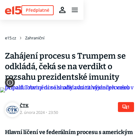
Předplatné
e15.cz
Zahraniční
Zahájení procesu s Trumpem se
odkládá, čeká se na verdikt o
rozsahu prezidentské imunity
ČTK
1
2. února 2024
·
23:50
Hlavní líčení ve federálním procesu s americkým