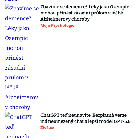
Zbavíme se demence? Léky jako Ozempic
mohou přinést zásadní průlom v léčbě
Alzheimerovy choroby
Moje Psychologie
ChatGPT teď neunavíte. Bezplatná verze
má neomezený chat a lepší model GPT-5.6
Živě.cz