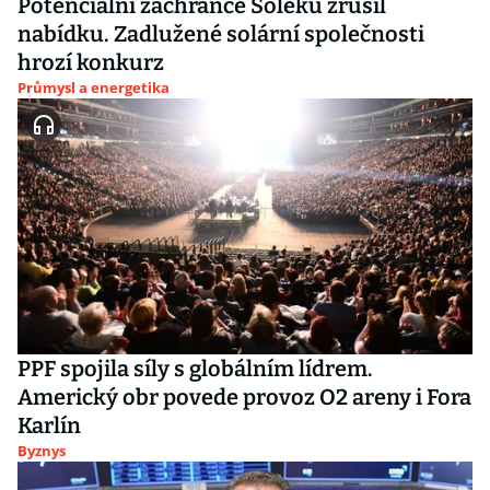
Potenciální zachránce Soleku zrušil
nabídku. Zadlužené solární společnosti
hrozí konkurz
Průmysl a energetika
PPF spojila síly s globálním lídrem.
Americký obr povede provoz O2 areny i Fora
Karlín
Byznys