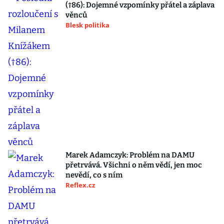
(†86): Dojemné vzpomínky přátel a záplava
věnců
Blesk politika
Marek Adamczyk: Problém na DAMU
přetrvává. Všichni o něm vědí, jen moc
nevědí, co s ním
Reflex.cz