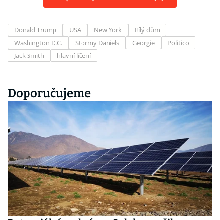
Donald Trump
USA
New York
Bílý dům
Washington D.C.
Stormy Daniels
Georgie
Politico
Jack Smith
hlavní líčení
Doporučujeme