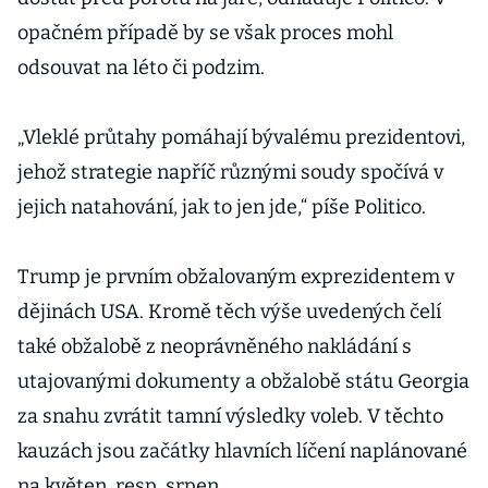
opačném případě by se však proces mohl
odsouvat na léto či podzim.
„Vleklé průtahy pomáhají bývalému prezidentovi,
jehož strategie napříč různými soudy spočívá v
jejich natahování, jak to jen jde,“ píše Politico.
Trump je prvním obžalovaným exprezidentem v
dějinách USA. Kromě těch výše uvedených čelí
také obžalobě z neoprávněného nakládání s
utajovanými dokumenty a obžalobě státu Georgia
za snahu zvrátit tamní výsledky voleb. V těchto
kauzách jsou začátky hlavních líčení naplánované
na květen, resp. srpen.