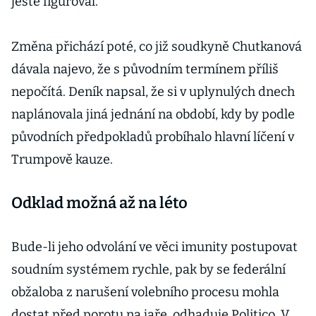
ještě figuroval.
Změna přichází poté, co již soudkyně Chutkanová
dávala najevo, že s původním termínem příliš
nepočítá. Deník napsal, že si v uplynulých dnech
naplánovala jiná jednání na období, kdy by podle
původních předpokladů probíhalo hlavní líčení v
Trumpově kauze.
Odklad možná až na léto
Bude-li jeho odvolání ve věci imunity postupovat
soudním systémem rychle, pak by se federální
obžaloba z narušení volebního procesu mohla
dostat před porotu na jaře, odhaduje Politico. V