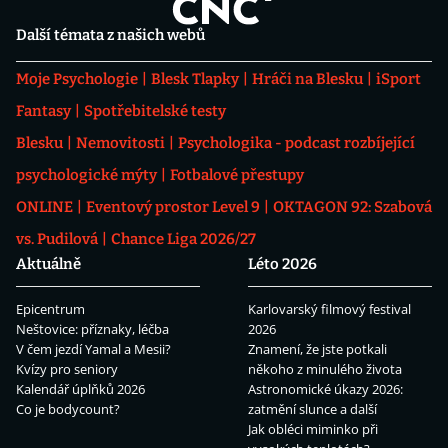
Další témata z našich webů
Moje Psychologie
Blesk Tlapky
Hráči na Blesku
iSport
Fantasy
Spotřebitelské testy
Blesku
Nemovitosti
Psychologika - podcast rozbíjející
psychologické mýty
Fotbalové přestupy
ONLINE
Eventový prostor Level 9
OKTAGON 92: Szabová
vs. Pudilová
Chance Liga 2026/27
Aktuálně
Léto 2026
Epicentrum
Karlovarský filmový festival
Neštovice: příznaky, léčba
2026
V čem jezdí Yamal a Mesii?
Znamení, že jste potkali
Kvízy pro seniory
někoho z minulého života
Kalendář úplňků 2026
Astronomické úkazy 2026:
Co je bodycount?
zatmění slunce a další
Jak obléci miminko při