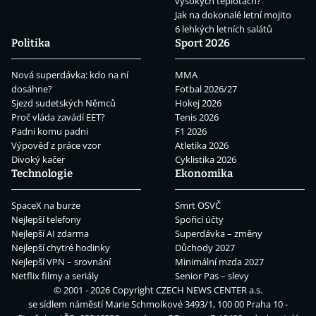
vysokých teplotách?
Jak na dokonalé letní mojito
6 lehkých letních salátů
Politika
Sport 2026
Nová superdávka: kdo na ní
MMA
dosáhne?
Fotbal 2026/27
Sjezd sudetských Němců
Hokej 2026
Proč vláda zavádí EET?
Tenis 2026
Padni komu padni
F1 2026
Výpověď z práce vzor
Atletika 2026
Divoký kačer
Cyklistika 2026
Technologie
Ekonomika
SpaceX na burze
Smrt OSVČ
Nejlepší telefony
Spořicí účty
Nejlepší AI zdarma
Superdávka – změny
Nejlepší chytré hodinky
Důchody 2027
Nejlepší VPN – srovnání
Minimální mzda 2027
Netflix filmy a seriály
Senior Pas – slevy
© 2001 - 2026 Copyright
CZECH NEWS CENTER a.s.
se sídlem náměstí Marie Schmolkové 3493/1, 100 00 Praha 10 -