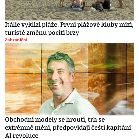
Itálie vyklízí pláže. První plážové kluby mizí,
turisté změnu pocítí brzy
Zahraniční
Obchodní modely se hroutí, trh se
extrémně mění, předpovídají čeští kapitáni
AI revoluce