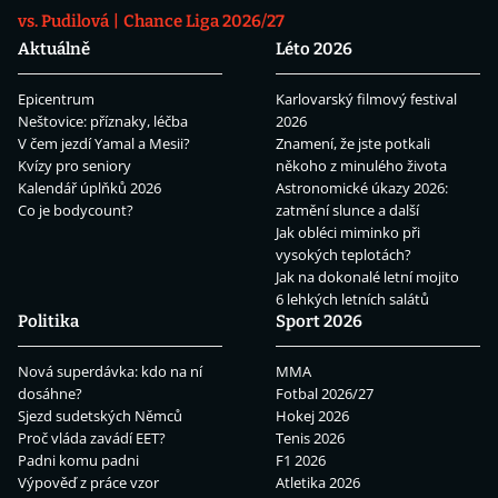
vs. Pudilová
Chance Liga 2026/27
Aktuálně
Léto 2026
Epicentrum
Karlovarský filmový festival
Neštovice: příznaky, léčba
2026
V čem jezdí Yamal a Mesii?
Znamení, že jste potkali
Kvízy pro seniory
někoho z minulého života
Kalendář úplňků 2026
Astronomické úkazy 2026:
Co je bodycount?
zatmění slunce a další
Jak obléci miminko při
vysokých teplotách?
Jak na dokonalé letní mojito
6 lehkých letních salátů
Politika
Sport 2026
Nová superdávka: kdo na ní
MMA
dosáhne?
Fotbal 2026/27
Sjezd sudetských Němců
Hokej 2026
Proč vláda zavádí EET?
Tenis 2026
Padni komu padni
F1 2026
Výpověď z práce vzor
Atletika 2026