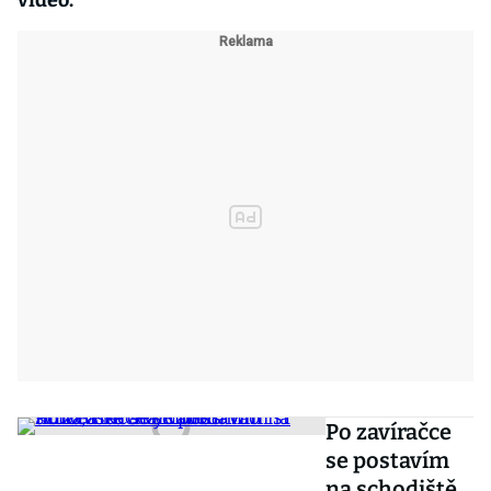
video.
Po zavíračce
se postavím
na schodiště