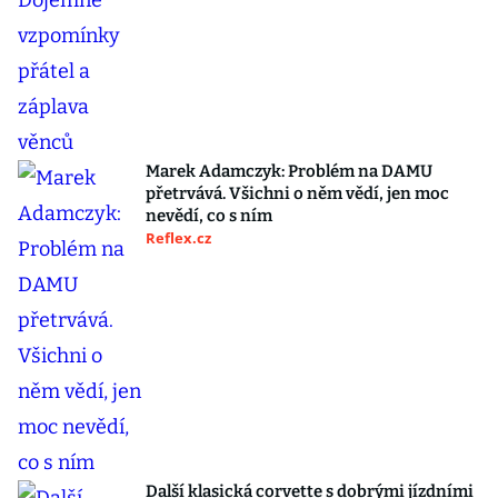
Marek Adamczyk: Problém na DAMU
přetrvává. Všichni o něm vědí, jen moc
nevědí, co s ním
Reflex.cz
Další klasická corvette s dobrými jízdními