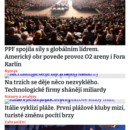
PPF spojila síly s globálním lídrem.
Americký obr povede provoz O2 areny i Fora
Karlín
Byznys
Na trzích se děje něco nezvyklého.
Technologické firmy shánějí miliardy
Názory a analýzy
Itálie vyklízí pláže. První plážové kluby mizí,
turisté změnu pocítí brzy
Zahraniční