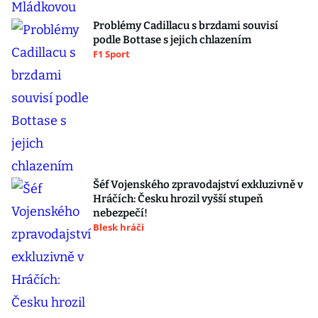
Problémy Cadillacu s brzdami souvisí
podle Bottase s jejich chlazením
F1 Sport
Šéf Vojenského zpravodajství exkluzivně v
Hráčích: Česku hrozil vyšší stupeň
nebezpečí!
Blesk hráči