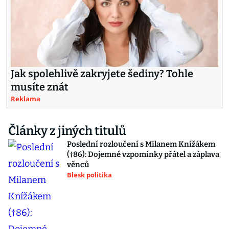
Jak spolehlivě zakryjete šediny? Tohle
musíte znát
Reklama
Články z jiných titulů
Poslední rozloučení s Milanem Knížákem
(†86): Dojemné vzpomínky přátel a záplava
věnců
Blesk politika