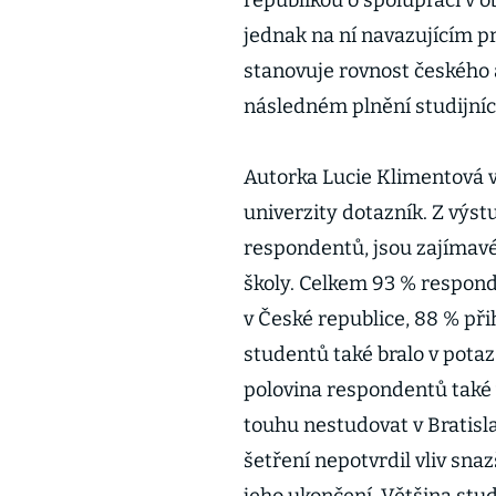
republikou o spolupráci v ob
jednak na ní navazujícím p
stanovuje rovnost českého a
následném plnění studijníc
Autorka Lucie Klimentová 
univerzity dotazník. Z výst
respondentů, jsou zajímavé 
školy. Celkem 93 % responde
v České republice, 88 % př
studentů také bralo v potaz
polovina respondentů také
touhu nestudovat v Bratisl
šetření nepotvrdil vliv sn