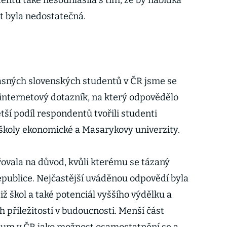
entů také nesouhlasila s tím, že by nabídka
t byla nedostatečná.
asných slovenských studentů v ČR jsme se
 internetový dotazník, na který odpovědělo
ší podíl respondentů tvořili studenti
 školy ekonomické a Masarykovy univerzity.
ovala na důvod, kvůli kterému se tázaný
epublice. Nejčastější uváděnou odpovědí byla
tiž škol a také potenciál vyššího výdělku a
 příležitostí v budoucnosti. Menší část