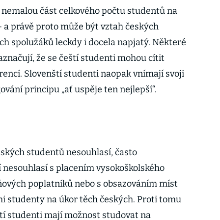
í nemalou část celkového počtu studentů na
 a právě proto může být vztah českých
ch spolužáků leckdy i docela napjatý. Některé
načují, že se čeští studenti mohou cítit
encí. Slovenští studenti naopak vnímají svoji
vání principu „ať uspěje ten nejlepší“.
enských studentů nesouhlasí, často
í nesouhlasí s placením vysokoškolského
aňových poplatníků nebo s obsazováním míst
i studenty na úkor těch českých. Proti tomu
ští studenti mají možnost studovat na