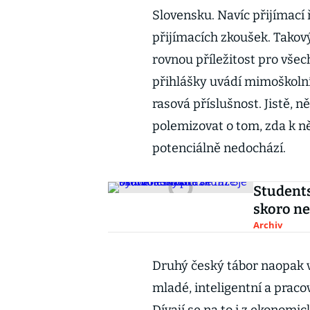
Slovensku. Navíc přijímací ř
přijímacích zkoušek. Takový
rovnou příležitost pro všec
přihlášky uvádí mimoškolní 
rasová příslušnost. Jistě, n
polemizovat o tom, zda k n
potenciálně nedochází.
Students
skoro n
Archiv
Druhý český tábor naopak v
mladé, inteligentní a pracov