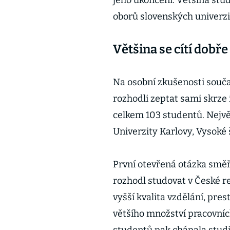
jeho ukončení. Většina stud
oborů slovenských univerzi
Většina se cítí dobře
Na osobní zkušenosti souč
rozhodli zeptat sami skrze
celkem 103 studentů. Největ
Univerzity Karlovy, Vysoké
První otevřená otázka směř
rozhodl studovat v České r
vyšší kvalita vzdělání, pres
většího množství pracovních