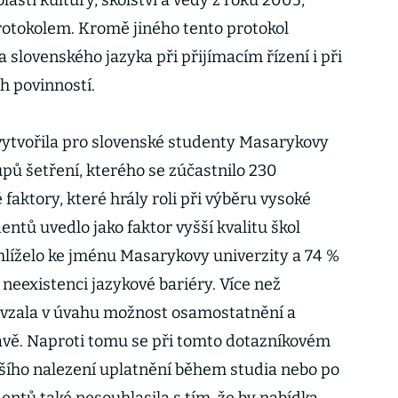
lasti kultury, školství a vědy z roku 2005,
rotokolem. Kromě jiného tento protokol
 slovenského jazyka při přijímacím řízení i při
h povinností.
vytvořila pro slovenské studenty Masarykovy
upů šetření, kterého se zúčastnilo 230
faktory, které hrály roli při výběru vysoké
ntů uvedlo jako faktor vyšší kvalitu škol
ihlíželo ke jménu Masarykovy univerzity a 74 %
 neexistenci jazykové bariéry. Více než
 vzala v úvahu možnost osamostatnění a
avě. Naproti tomu se při tomto dotazníkovém
azšího nalezení uplatnění během studia nebo po