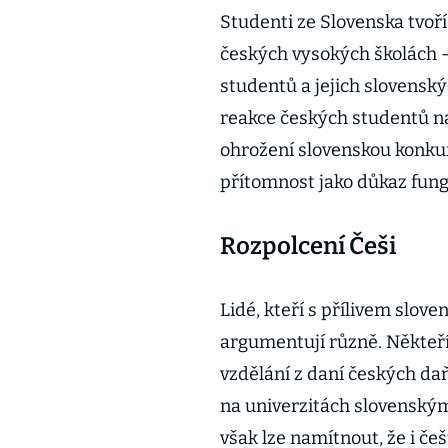
Studenti ze Slovenska tvoř
českých vysokých školách –
studentů a jejich slovenský
reakce českých studentů naz
ohrožení slovenskou konkur
přítomnost jako důkaz fungo
Rozpolcení Češi
Lidé, kteří s přílivem slov
argumentují různě. Někteř
vzdělání z daní českých d
na univerzitách slovenským
však lze namítnout, že i če