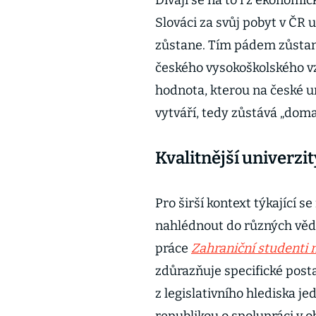
Dívají se na to i z ekonomi
Slováci za svůj pobyt v ČR u
zůstane. Tím pádem zůstane
českého vysokoškolského vz
hodnota, kterou na české u
vytváří, tedy zůstává „doma
Kvalitnější univerz
Pro širší kontext týkající
nahlédnout do různých věde
práce
Zahraniční studenti 
zdůrazňuje specifické pos
z legislativního hlediska 