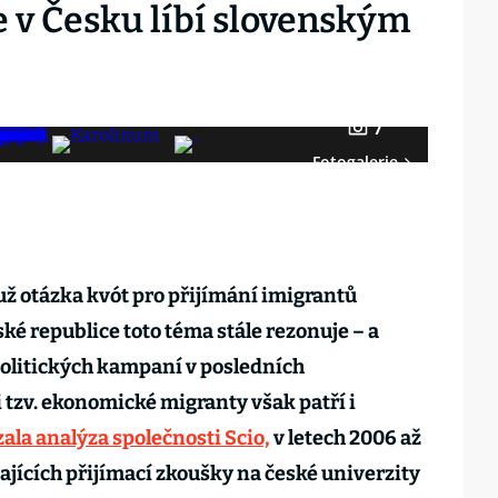
e v Česku líbí slovenským
7
Fotogalerie
 už otázka kvót pro přijímání imigrantů
ské republice toto téma stále rezonuje – a
politických kampaní v posledních
tzv. ekonomické migranty však patří i
ala analýza společnosti Scio,
v letech 2006 až
ajících přijímací zkoušky na české univerzity