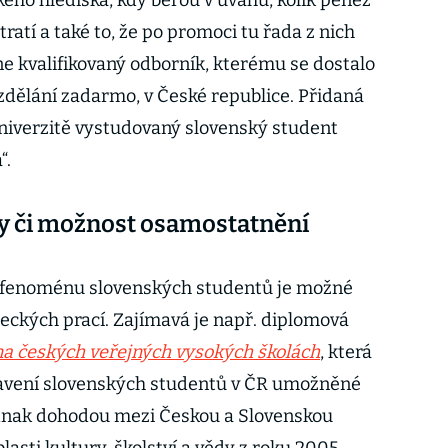
ckého hlediska, kdy berou v úvahu, kolik peněz
tratí a také to, že po promoci tu řada z nich
 kvalifikovaný odborník, kterému se dostalo
dělání zadarmo, v České republice. Přidaná
niverzitě vystudovaný slovenský student
“.
ity či možnost osamostatnění
 se fenoménu slovenských studentů je možné
ckých prací. Zajímavá je např. diplomová
na českých veřejných vysokých školách
, která
tavení slovenských studentů v ČR umožněné
jednak dohodou mezi Českou a Slovenskou