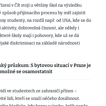
ízení v ČR stojí u většiny škol na výsledku
 způsob přijímacího procesu by měl zajistit
hny studenty, na rozdíl např. od USA, kde se do
aktivity, dobrovolná činnost, ale někdy i
ěkteré školy mají i pohovory, kde už se dá
ějaké diskriminaci na základě národnosti
ký průzkum: S bytovou situací v Praze je
emožné se osamostatnit
idí ve studentech ze zahraničí přínos –
ité lidi, kteří se snaží něčeho dosáhnout.