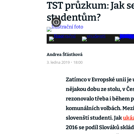
TST průzkum: Jak s
studentům?
Andrea Šťástková
3. ledna 2019
·
18:00
Zatímco v Evropské unii je
nějakou dobu ze stolu, v Če
rezonovalo třeba i během 
komunálních volbách. Mezi 
slovenští studenti. Jak
ukáz
2016 se podíl Slováků sklád