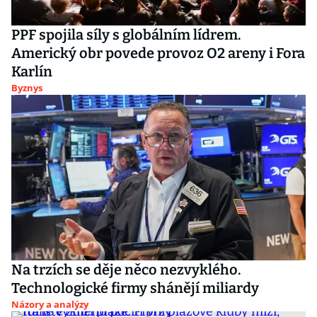
PPF spojila síly s globálním lídrem.
Americký obr povede provoz O2 areny i Fora
Karlín
Byznys
Na trzích se děje něco nezvyklého.
Technologické firmy shánějí miliardy
Názory a analýzy