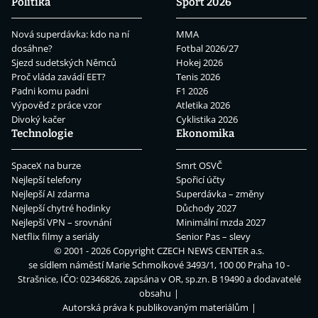
Politika
Sport 2026
Nová superdávka: kdo na ní
MMA
dosáhne?
Fotbal 2026/27
Sjezd sudetských Němců
Hokej 2026
Proč vláda zavádí EET?
Tenis 2026
Padni komu padni
F1 2026
Výpověď z práce vzor
Atletika 2026
Divoký kačer
Cyklistika 2026
Technologie
Ekonomika
SpaceX na burze
Smrt OSVČ
Nejlepší telefony
Spořicí účty
Nejlepší AI zdarma
Superdávka – změny
Nejlepší chytré hodinky
Důchody 2027
Nejlepší VPN – srovnání
Minimální mzda 2027
Netflix filmy a seriály
Senior Pas – slevy
© 2001 - 2026 Copyright
CZECH NEWS CENTER a.s.
se sídlem náměstí Marie Schmolkové 3493/1, 100 00 Praha 10 -
Strašnice, IČO: 02346826, zapsána v OR, sp.zn. B 19490 a dodavatelé
obsahu
Autorská práva k publikovaným materiálům