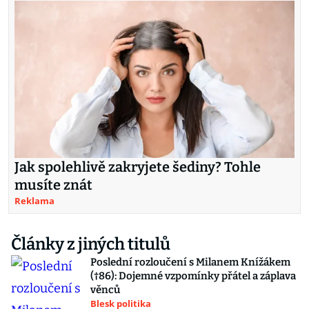
Jak spolehlivě zakryjete šediny? Tohle
musíte znát
Reklama
Články z jiných titulů
Poslední rozloučení s Milanem Knížákem
(†86): Dojemné vzpomínky přátel a záplava
věnců
Blesk politika