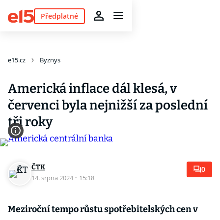
Předplatné
e15.cz
Byznys
Americká inflace dál klesá, v
červenci byla nejnižší za poslední
tři roky
ČTK
0
14. srpna 2024
·
15:18
Meziroční tempo růstu spotřebitelských cen v