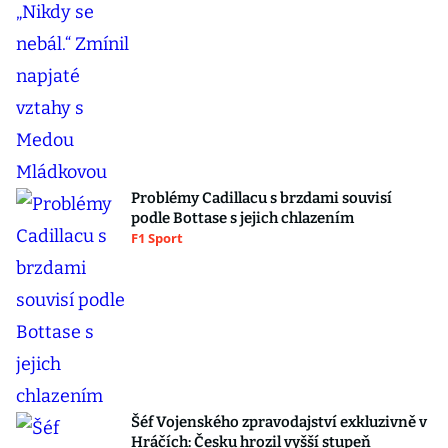
Problémy Cadillacu s brzdami souvisí
podle Bottase s jejich chlazením
F1 Sport
Šéf Vojenského zpravodajství exkluzivně v
Hráčích: Česku hrozil vyšší stupeň