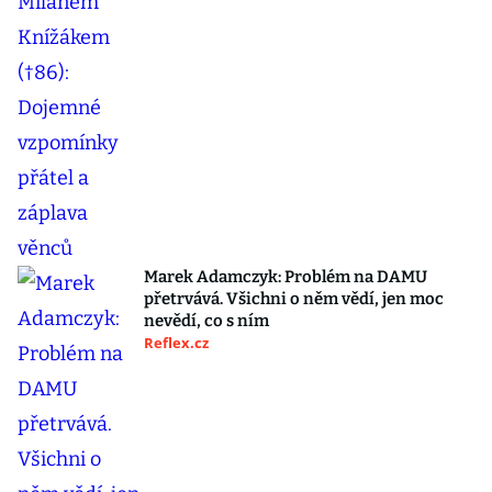
Marek Adamczyk: Problém na DAMU
přetrvává. Všichni o něm vědí, jen moc
nevědí, co s ním
Reflex.cz