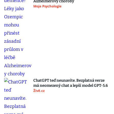
Alzheimerovy choroby
Moje Psychologie
ChatGPT teď neunavíte. Bezplatná verze
má neomezený chat a lepší model GPT-5.6
Živě.cz