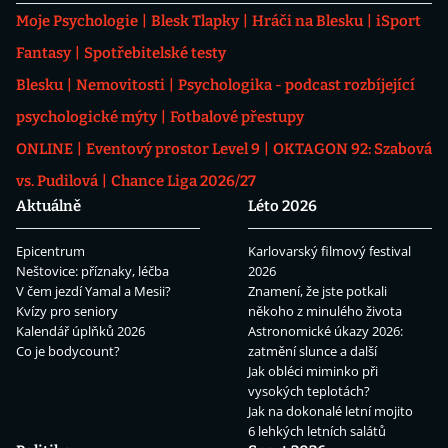
Moje Psychologie
Blesk Tlapky
Hráči na Blesku
iSport
Fantasy
Spotřebitelské testy
Blesku
Nemovitosti
Psychologika - podcast rozbíjející
psychologické mýty
Fotbalové přestupy
ONLINE
Eventový prostor Level 9
OKTAGON 92: Szabová
vs. Pudilová
Chance Liga 2026/27
Aktuálně
Léto 2026
Epicentrum
Karlovarský filmový festival
Neštovice: příznaky, léčba
2026
V čem jezdí Yamal a Mesii?
Znamení, že jste potkali
Kvízy pro seniory
někoho z minulého života
Kalendář úplňků 2026
Astronomické úkazy 2026:
Co je bodycount?
zatmění slunce a další
Jak obléci miminko při
vysokých teplotách?
Jak na dokonalé letní mojito
6 lehkých letních salátů