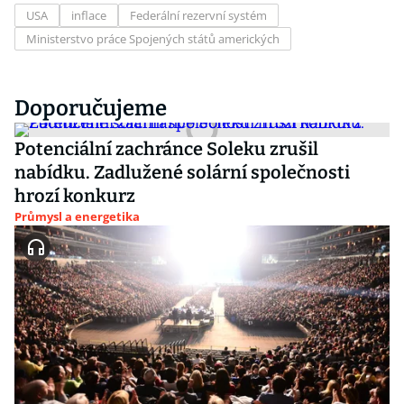
USA
inflace
Federální rezervní systém
Ministerstvo práce Spojených států amerických
Doporučujeme
Potenciální zachránce Soleku zrušil
nabídku. Zadlužené solární společnosti
hrozí konkurz
Průmysl a energetika