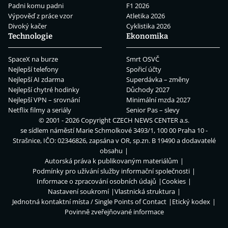
Padni komu padni
F1 2026
Výpověď z práce vzor
Atletika 2026
Divoký kačer
Cyklistika 2026
Technologie
Ekonomika
SpaceX na burze
Smrt OSVČ
Nejlepší telefony
Spořicí účty
Nejlepší AI zdarma
Superdávka – změny
Nejlepší chytré hodinky
Důchody 2027
Nejlepší VPN – srovnání
Minimální mzda 2027
Netflix filmy a seriály
Senior Pas – slevy
© 2001 - 2026 Copyright
CZECH NEWS CENTER a.s.
se sídlem náměstí Marie Schmolkové 3493/1, 100 00 Praha 10 -
Strašnice, IČO: 02346826, zapsána v OR, sp.zn. B 19490 a dodavatelé
obsahu
Autorská práva k publikovaným materiálům
Podmínky pro užívání služby informační společnosti
Informace o zpracování osobních údajů
Cookies
Nastavení soukromí
Vlastnická struktura
Jednotná kontaktní místa / Single Points of Contact
Etický kodex
Povinně zveřejňované informace