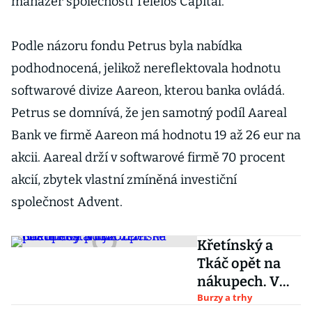
manažer společnosti Teleios Capital.
Podle názoru fondu Petrus byla nabídka
podhodnocená, jelikož nereflektovala hodnotu
softwarové divize Aareon, kterou banka ovládá.
Petrus se domnívá, že jen samotný podíl Aareal
Bank ve firmě Aareon má hodnotu 19 až 26 eur na
akcii. Aareal drží v softwarové firmě 70 procent
akcií, zbytek vlastní zmíněná investiční
společnost Advent.
Křetínský a
Tkáč opět na
nákupech. V
nizozemské
Burzy a trhy