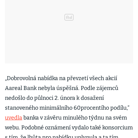
„Dobrovolná nabídka na převzetí všech akcií
Aareal Bank nebyla úspěšná. Podle zájemců
nedošlo do půlnoci 2. února k dosažení
stanoveného minimálního 60procentího podílu,“
uvedla
banka v závěru minulého týdnu na svém
webu. Podobné oznámení vydalo také konsorcium
s tím, že lhůta pro nabídku uplynula a ta tím