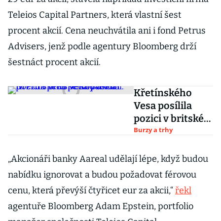
Teleios Capital Partners, která vlastní šest
procent akcií. Cena neuchvátila ani i fond Petrus
Advisers, jenž podle agentury Bloomberg drží
šestnáct procent akcií.
Křetínského
Vesa posílila
pozici v britské
Royal Mail. Drží
Burzy a trhy
už přes pětinu
akcií
„Akcionáři banky Aareal udělají lépe, když budou
nabídku ignorovat a budou požadovat férovou
cenu, která převýší čtyřicet eur za akcii,“
řekl
agentuře Bloomberg Adam Epstein, portfolio