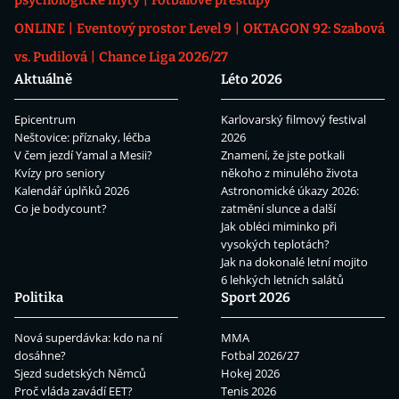
psychologické mýty
Fotbalové přestupy
ONLINE
Eventový prostor Level 9
OKTAGON 92: Szabová
vs. Pudilová
Chance Liga 2026/27
Aktuálně
Léto 2026
Epicentrum
Karlovarský filmový festival
Neštovice: příznaky, léčba
2026
V čem jezdí Yamal a Mesii?
Znamení, že jste potkali
Kvízy pro seniory
někoho z minulého života
Kalendář úplňků 2026
Astronomické úkazy 2026:
Co je bodycount?
zatmění slunce a další
Jak obléci miminko při
vysokých teplotách?
Jak na dokonalé letní mojito
6 lehkých letních salátů
Politika
Sport 2026
Nová superdávka: kdo na ní
MMA
dosáhne?
Fotbal 2026/27
Sjezd sudetských Němců
Hokej 2026
Proč vláda zavádí EET?
Tenis 2026