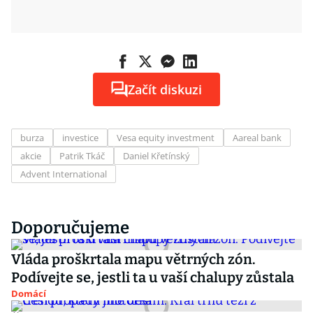
Začít diskuzi
burza
investice
Vesa equity investment
Aareal bank
akcie
Patrik Tkáč
Daniel Křetínský
Advent International
Doporučujeme
Vláda proškrtala mapu větrných zón.
Podívejte se, jestli ta u vaší chalupy zůstala
Domácí