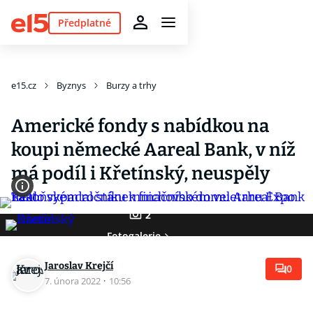
Předplatné
e15.cz
Byznys
Burzy a trhy
Americké fondy s nabídkou na
koupi německé Aareal Bank, v níž
má podíl i Křetínský, neuspěly
2
Fotogalerie
Jaroslav Krejčí
0
7. února 2022
·
10:56