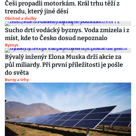
Češi propadli motorkám. Král trhu těží z
trendu, který jiné děsí
Obchod a služby
Sucho drtí vodácký byznys. Voda zmizela i z
míst, kde to Česko dosud nepoznalo
Byznys
Bývalý inženýr Elona Muska drží akcie za
půl miliardy. Při první příležitosti je pošle
do světa
Burzy a trhy