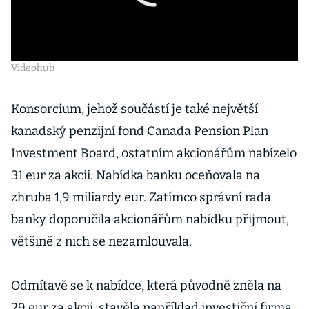
Videohub
Konsorcium, jehož součástí je také největší
kanadský penzijní fond Canada Pension Plan
Investment Board, ostatním akcionářům nabízelo
31 eur za akcii. Nabídka banku oceňovala na
zhruba 1,9 miliardy eur. Zatímco správní rada
banky doporučila akcionářům nabídku přijmout,
většině z nich se nezamlouvala.
Odmítavě se k nabídce, která původně zněla na
29 eur za akcii, stavěla například investiční firma