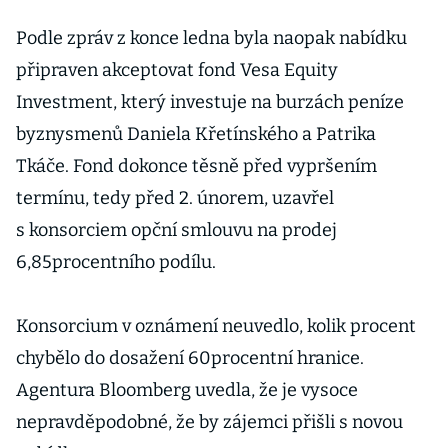
poště PostNL
již drží
Podle zpráv z konce ledna byla naopak nabídku
čtvrtinový
připraven akceptovat fond Vesa Equity
podíl
Investment, který investuje na burzách peníze
byznysmenů Daniela Křetínského a Patrika
Tkáče. Fond dokonce těsně před vypršením
termínu, tedy před 2. únorem, uzavřel
s konsorciem opční smlouvu na prodej
6,85procentního podílu.
Konsorcium v oznámení neuvedlo, kolik procent
chybělo do dosažení 60procentní hranice.
Agentura Bloomberg uvedla, že je vysoce
nepravděpodobné, že by zájemci přišli s novou