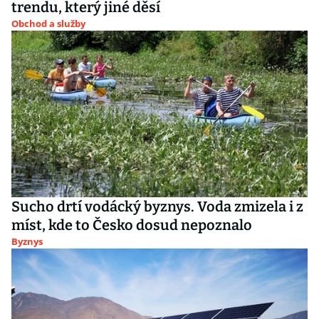
trendu, který jiné děsí
Obchod a služby
Sucho drtí vodácký byznys. Voda zmizela i z
míst, kde to Česko dosud nepoznalo
Byznys