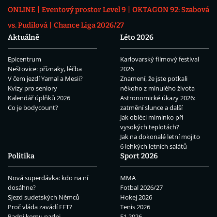
ONLINE
Eventový prostor Level 9
OKTAGON 92: Szabová
vs. Pudilová
Chance Liga 2026/27
Aktuálně
Léto 2026
Epicentrum
Karlovarský filmový festival
Neštovice: příznaky, léčba
2026
V čem jezdí Yamal a Mesii?
Znamení, že jste potkali
Kvízy pro seniory
někoho z minulého života
Kalendář úplňků 2026
Astronomické úkazy 2026:
Co je bodycount?
zatmění slunce a další
Jak obléci miminko při
vysokých teplotách?
Jak na dokonalé letní mojito
6 lehkých letních salátů
Politika
Sport 2026
Nová superdávka: kdo na ní
MMA
dosáhne?
Fotbal 2026/27
Sjezd sudetských Němců
Hokej 2026
Proč vláda zavádí EET?
Tenis 2026
Padni komu padni
F1 2026