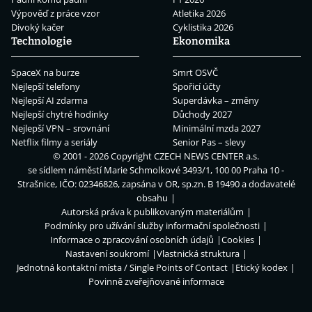
Výpověď z práce vzor
Atletika 2026
Divoký kačer
Cyklistika 2026
Technologie
Ekonomika
SpaceX na burze
Smrt OSVČ
Nejlepší telefony
Spořicí účty
Nejlepší AI zdarma
Superdávka – změny
Nejlepší chytré hodinky
Důchody 2027
Nejlepší VPN – srovnání
Minimální mzda 2027
Netflix filmy a seriály
Senior Pas – slevy
© 2001 - 2026 Copyright
CZECH NEWS CENTER a.s.
se sídlem náměstí Marie Schmolkové 3493/1, 100 00 Praha 10 -
Strašnice, IČO: 02346826, zapsána v OR, sp.zn. B 19490 a dodavatelé
obsahu
Autorská práva k publikovaným materiálům
Podmínky pro užívání služby informační společnosti
Informace o zpracování osobních údajů
Cookies
Nastavení soukromí
Vlastnická struktura
Jednotná kontaktní místa / Single Points of Contact
Etický kodex
Povinně zveřejňované informace