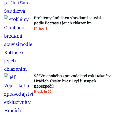
Problémy Cadillacu s brzdami souvisí
podle Bottase s jejich chlazením
F1 Sport
Šéf Vojenského zpravodajství exkluzivně v
Hráčích: Česku hrozil vyšší stupeň
nebezpečí!
Blesk hráči