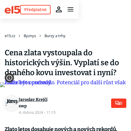
Předplatné
e15.cz
Byznys
Burzy a trhy
Cena zlata vystoupala do
historických výšin. Vyplatí se do
drahého kovu investovat i nyní?
Jaroslav Krejčí
0
swp
4. dubna 2024
·
11:15
Zlato letos dosahuje nových a nových rekordů.