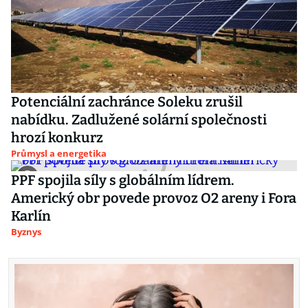
Potenciální zachránce Soleku zrušil
nabídku. Zadlužené solární společnosti
hrozí konkurz
Průmysl a energetika
PPF spojila síly s globálním lídrem.
Americký obr povede provoz O2 areny i Fora
Karlín
Byznys