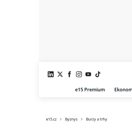
e15 Premium
Ekonom
e15.cz
Byznys
Burzy a trhy