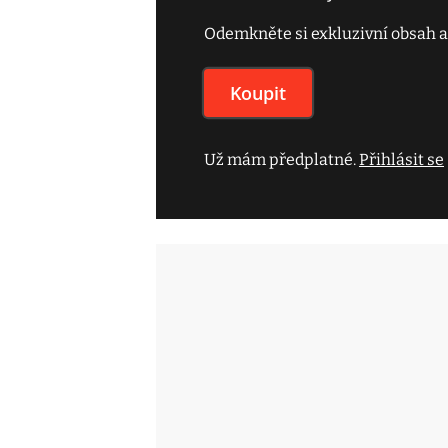
Odemkněte si exkluzivní obsah a
Koupit
Už mám předplatné.
Přihlásit se