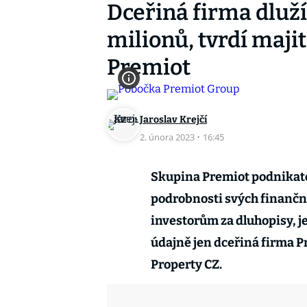
Dceřiná firma dluží
milionů, tvrdí majit
Premiot
Jaroslav Krejčí
2. února 2023
·
16:45
Skupina Premiot podnikatel
podrobnosti svých finanční
investorům za dluhopisy, je
údajně jen dceřiná firma 
Property CZ.