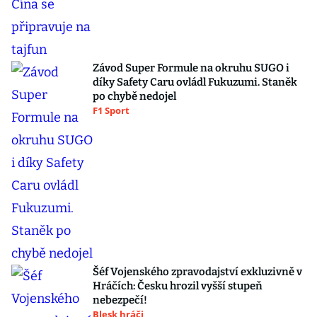
Závod Super Formule na okruhu SUGO i
díky Safety Caru ovládl Fukuzumi. Staněk
po chybě nedojel
F1 Sport
Šéf Vojenského zpravodajství exkluzivně v
Hráčích: Česku hrozil vyšší stupeň
nebezpečí!
Blesk hráči