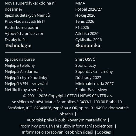
Nová superdávka: kdo na ní
MMA
dosáhne?
Fotbal 2026/27
Sjezd sudetských Němců
Hokej 2026
Proč vláda zavádí EET?
Tenis 2026
Padni komu padni
F1 2026
Výpověď z práce vzor
Atletika 2026
Divoký kačer
Cyklistika 2026
Technologie
Ekonomika
SpaceX na burze
Smrt OSVČ
Nejlepší telefony
Spořicí účty
Nejlepší AI zdarma
Superdávka – změny
Nejlepší chytré hodinky
Důchody 2027
Nejlepší VPN – srovnání
Minimální mzda 2027
Netflix filmy a seriály
Senior Pas – slevy
© 2001 - 2026 Copyright
CZECH NEWS CENTER a.s.
se sídlem náměstí Marie Schmolkové 3493/1, 100 00 Praha 10 -
Strašnice, IČO: 02346826, zapsána v OR, sp.zn. B 19490 a dodavatelé
obsahu
Autorská práva k publikovaným materiálům
Podmínky pro užívání služby informační společnosti
Informace o zpracování osobních údajů
Cookies