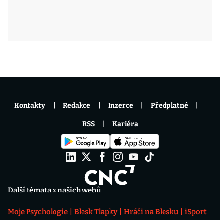
Kontakty
Redakce
Inzerce
Předplatné
RSS
Kariéra
Další témata z našich webů
Moje Psychologie
Blesk Tlapky
Hráči na Blesku
iSport