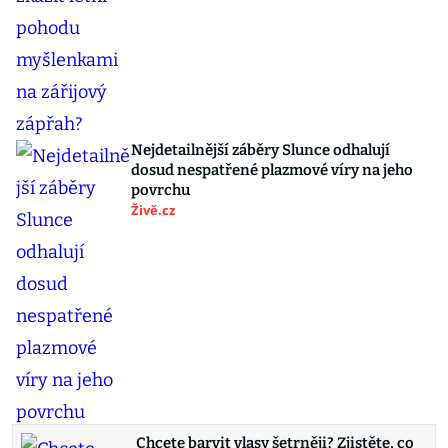
Nejdetailnější záběry Slunce odhalují
dosud nespatřené plazmové víry na jeho
povrchu
Živě.cz
Chcete barvit vlasy šetrněji? Zjistěte, co