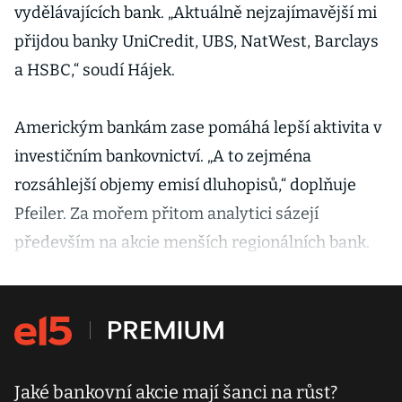
vydělávajících bank. „Aktuálně nejzajímavější mi
přijdou banky UniCredit, UBS, NatWest, Barclays
a HSBC,“ soudí Hájek.
Americkým bankám zase pomáhá lepší aktivita v
investičním bankovnictví. „A to zejména
rozsáhlejší objemy emisí dluhopisů,“ doplňuje
Pfeiler. Za mořem přitom analytici sázejí
především na akcie menších regionálních bank.
Jaké bankovní akcie mají šanci na růst?