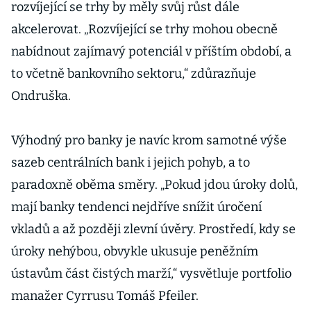
rozvíjející se trhy by měly svůj růst dále
akcelerovat. „Rozvíjející se trhy mohou obecně
nabídnout zajímavý potenciál v příštím období, a
to včetně bankovního sektoru,“ zdůrazňuje
Ondruška.
Výhodný pro banky je navíc krom samotné výše
sazeb centrálních bank i jejich pohyb, a to
paradoxně oběma směry. „Pokud jdou úroky dolů,
mají banky tendenci nejdříve snížit úročení
vkladů a až později zlevní úvěry. Prostředí, kdy se
úroky nehýbou, obvykle ukusuje peněžním
ústavům část čistých marží,“ vysvětluje portfolio
manažer Cyrrusu Tomáš Pfeiler.