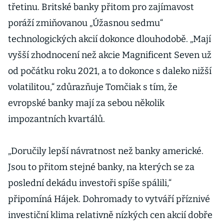
třetinu. Britské banky přitom pro zajímavost
poráží zmiňovanou „Úžasnou sedmu“
technologických akcií dokonce dlouhodobě. „Mají
vyšší zhodnocení než akcie Magnificent Seven už
od počátku roku 2021, a to dokonce s daleko nižší
volatilitou,“ zdůrazňuje Tomčiak s tím, že
evropské banky mají za sebou několik
impozantních kvartálů.
„Doručily lepší návratnost než banky americké.
Jsou to přitom stejné banky, na kterých se za
poslední dekádu investoři spíše spálili,“
připomíná Hájek. Dohromady to vytváří příznivé
investiční klima relativně nízkých cen akcií dobře