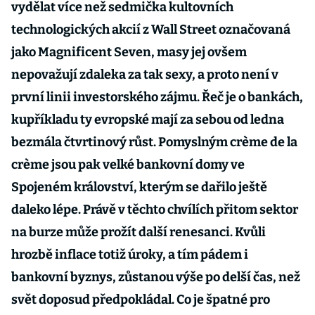
vydělat více než sedmička kultovních
technologických akcií z Wall Street označovaná
jako Magnificent Seven, masy jej ovšem
nepovažují zdaleka za tak sexy, a proto není v
první linii investorského zájmu. Řeč je o bankách,
kupříkladu ty evropské mají za sebou od ledna
bezmála čtvrtinový růst. Pomyslným crème de la
crème jsou pak velké bankovní domy ve
Spojeném království, kterým se dařilo ještě
daleko lépe. Právě v těchto chvílích přitom sektor
na burze může prožít další renesanci. Kvůli
hrozbě inflace totiž úroky, a tím pádem i
bankovní byznys, zůstanou výše po delší čas, než
svět doposud předpokládal. Co je špatné pro