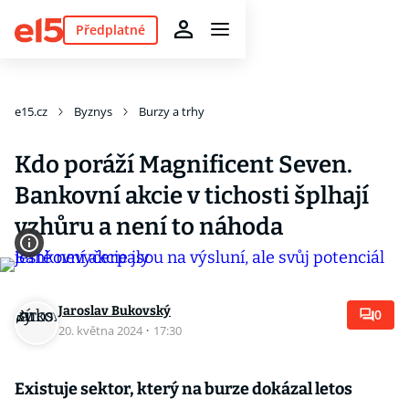
Předplatné
e15.cz
Byznys
Burzy a trhy
Kdo poráží Magnificent Seven.
Bankovní akcie v tichosti šplhají
vzhůru a není to náhoda
Jaroslav Bukovský
0
20. května 2024
·
17:30
Existuje sektor, který na burze dokázal letos