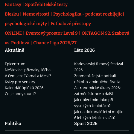
Fantasy
Spotřebitelské testy
Blesku
Nemovitosti
Psychologika - podcast rozbíjející
psychologické mýty
Fotbalové přestupy
ONLINE
Eventový prostor Level 9
OKTAGON 92: Szabová
vs. Pudilová
Chance Liga 2026/27
Aktuálně
Léto 2026
Epicentrum
Karlovarský filmový festival
Neštovice: příznaky, léčba
2026
V čem jezdí Yamal a Mesii?
Znamení, že jste potkali
Kvízy pro seniory
někoho z minulého života
Kalendář úplňků 2026
Astronomické úkazy 2026:
Co je bodycount?
zatmění slunce a další
Jak obléci miminko při
vysokých teplotách?
Jak na dokonalé letní mojito
6 lehkých letních salátů
Politika
Sport 2026