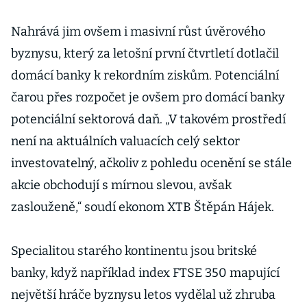
zdarma aneb
Kam na stovky
Nahrává jim ovšem i masivní růst úvěrového
procent?
byznysu, který za letošní první čtvrtletí dotlačil
domácí banky k rekordním ziskům. Potenciální
čarou přes rozpočet je ovšem pro domácí banky
potenciální sektorová daň. „V takovém prostředí
není na aktuálních valuacích celý sektor
investovatelný, ačkoliv z pohledu ocenění se stále
akcie obchodují s mírnou slevou, avšak
zaslouženě,“ soudí ekonom XTB Štěpán Hájek.
Specialitou starého kontinentu jsou britské
banky, když například index FTSE 350 mapující
největší hráče byznysu letos vydělal už zhruba