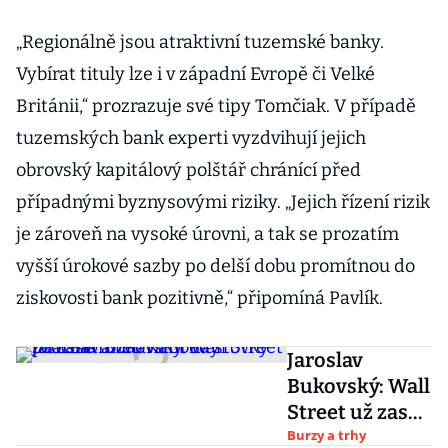
„Regionálně jsou atraktivní tuzemské banky.
Vybírat tituly lze i v západní Evropě či Velké
Británii,“ prozrazuje své tipy Tomčiak. V případě
tuzemských bank experti vyzdvihují jejich
obrovský kapitálový polštář chránící před
případnými byznysovými riziky. „Jejich řízení rizik
je zároveň na vysoké úrovni, a tak se prozatím
vyšší úrokové sazby po delší dobu promítnou do
ziskovosti bank pozitivně,“ připomíná Pavlík.
Jaroslav
Bukovský: Wall
Street už zase
rozdává obědy
Burzy a trhy