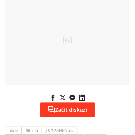
Začít diskuzi
akcie
Bitcoin
J & T BANKA a.s.