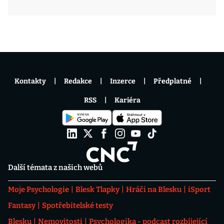
Kontakty
Redakce
Inzerce
Předplatné
RSS
Kariéra
Další témata z našich webů
Moje Psychologie
Blesk Tlapky
Hráči na Blesku
iSport
Fantasy
Spotřebitelské testy
Blesku
Nemovitosti
Psychologika - podcast rozbíjející