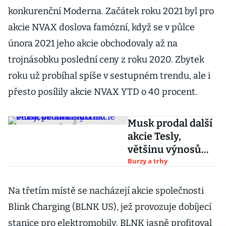
konkurenční Moderna. Začátek roku 2021 byl pro
akcie NVAX doslova famózní, když se v půlce
února 2021 jeho akcie obchodovaly až na
trojnásobku poslední ceny z roku 2020. Zbytek
roku už probíhal spíše v sestupném trendu, ale i
přesto posílily akcie NVAX YTD o 40 procent.
Musk prodal další
akcie Tesly,
většinu výnosů
odevzdá na daních
Burzy a trhy
Na třetím místě se nacházejí akcie společnosti
Blink Charging (BLNK US), jež provozuje dobíjecí
stanice pro elektromobily. BLNK jasně profitoval