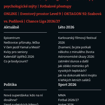
psychologické mýty
Fotbalové přestupy
ONLINE
Eventový prostor Level 9
OKTAGON 92: Szabová
vs. Pudilová
Chance Liga 2026/27
Aktuálně
Léto 2026
Epicentrum
Karlovarský filmový festival
Neštovice: příznaky, léčba
2026
V čem jezdí Yamal a Mesii?
Znamení, že jste potkali
Kvízy pro seniory
někoho z minulého života
Kalendář úplňků 2026
Astronomické úkazy 2026:
Co je bodycount?
zatmění slunce a další
Jak obléci miminko při
vysokých teplotách?
Jak na dokonalé letní mojito
6 lehkých letních salátů
Politika
Sport 2026
Nová superdávka: kdo na ní
MMA
dosáhne?
Fotbal 2026/27
Sjezd sudetských Němců
Hokej 2026