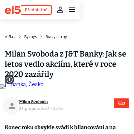
Předplatné
e15.cz
Byznys
Burzy a trhy
Milan Svoboda z J&T Banky: Jak se
letos vedlo akciím, které v roce
2020 zazářily
Milan Svoboda
0
31. prosince 2021
·
06:00
Konec roku obvykle svádí k bilancování a na