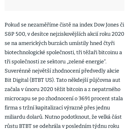
Pokud se nezaměříme čistě na index Dow Jones či
S&P 500, v desítce nejziskovějších akcií roku 2020
se na amerických burzách umístily hned čtyři
biotechnologické společnosti, tři těžaři bitcoinu a
tři společnosti ze sektoru „zelené energie“.
Suverénně největší zhodnocení předvedly akcie
Bit Digital (BTBT US). Tato někdejší půjčovna aut
začala v únoru 2020 těžit bitcoin a z nepatrného
microcapu se po zhodnocení o 3691 procent stala
firma s tržní kapitalizací výrazně přes jednu
miliardu dolarů. Nutno podotknout, že velká část
růstu BTBT se odehrála v posledním týdnu roku