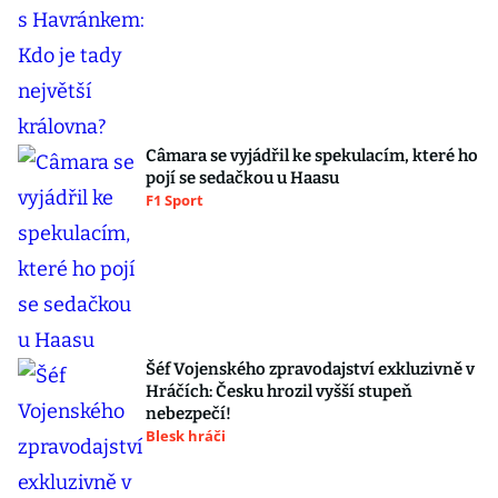
Câmara se vyjádřil ke spekulacím, které ho
pojí se sedačkou u Haasu
F1 Sport
Šéf Vojenského zpravodajství exkluzivně v
Hráčích: Česku hrozil vyšší stupeň
nebezpečí!
Blesk hráči