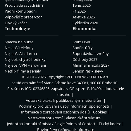
Proč vláda zavádí EET?
Tenis 2026
Padni komu padni
F1 2026
Výpověď z práce vzor
Atletika 2026
Divoký kačer
Cyklistika 2026
Technologie
Ekonomika
SpaceX na burze
Smrt OSVČ
Nejlepší telefony
Spořicí účty
Nejlepší AI zdarma
Superdávka – změny
Nejlepší chytré hodinky
Důchody 2027
Nejlepší VPN – srovnání
Minimální mzda 2027
Netflix filmy a seriály
Senior Pas – slevy
© 2001 - 2026 Copyright
CZECH NEWS CENTER a.s.
se sídlem náměstí Marie Schmolkové 3493/1, 100 00 Praha 10 -
Strašnice, IČO: 02346826, zapsána v OR, sp.zn. B 19490 a dodavatelé
obsahu
Autorská práva k publikovaným materiálům
Podmínky pro užívání služby informační společnosti
Informace o zpracování osobních údajů
Cookies
Nastavení soukromí
Vlastnická struktura
Jednotná kontaktní místa / Single Points of Contact
Etický kodex
Povinně zveřejňované informace