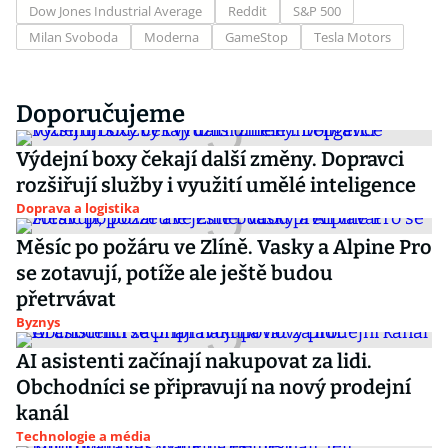
Dow Jones Industrial Average
Reddit
S&P 500
Milan Svoboda
Moderna
GameStop
Tesla Motors
Doporučujeme
Výdejní boxy čekají další změny. Dopravci
rozšiřují služby i využití umělé inteligence
Doprava a logistika
Měsíc po požáru ve Zlíně. Vasky a Alpine Pro
se zotavují, potíže ale ještě budou
přetrvávat
Byznys
AI asistenti začínají nakupovat za lidi.
Obchodníci se připravují na nový prodejní
kanál
Technologie a média