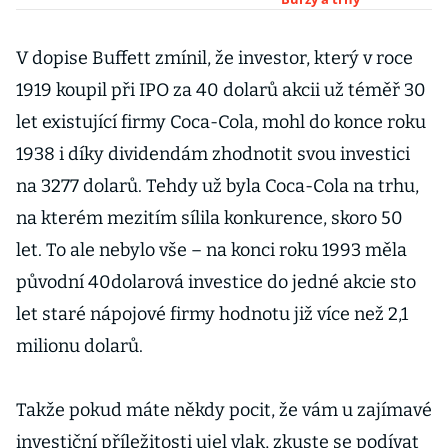
Jejich koupě
může
investorům
V dopise Buffett zmínil, že investor, který v roce
stále vydělat
1919 koupil při IPO za 40 dolarů akcii už téměř 30
let existující firmy Coca-Cola, mohl do konce roku
1938 i díky dividendám zhodnotit svou investici
na 3277 dolarů. Tehdy už byla Coca-Cola na trhu,
na kterém mezitím sílila konkurence, skoro 50
let. To ale nebylo vše – na konci roku 1993 měla
původní 40dolarová investice do jedné akcie sto
let staré nápojové firmy hodnotu již více než 2,1
milionu dolarů.
Takže pokud máte někdy pocit, že vám u zajímavé
investiční příležitosti ujel vlak, zkuste se podívat