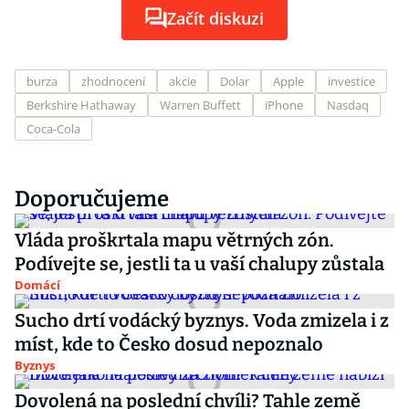
Začít diskuzi
burza
zhodnocení
akcie
Dolar
Apple
investice
Berkshire Hathaway
Warren Buffett
iPhone
Nasdaq
Coca-Cola
Doporučujeme
Vláda proškrtala mapu větrných zón.
Podívejte se, jestli ta u vaší chalupy zůstala
Domácí
Sucho drtí vodácký byznys. Voda zmizela i z
míst, kde to Česko dosud nepoznalo
Byznys
Dovolená na poslední chvíli? Tahle země