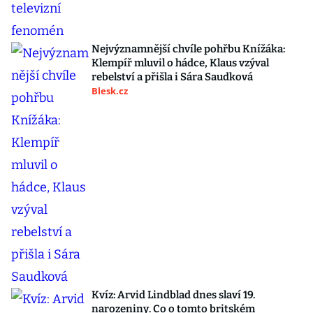
Nejvýznamnější chvíle pohřbu Knížáka:
Klempíř mluvil o hádce, Klaus vzýval
rebelství a přišla i Sára Saudková
Blesk.cz
Kvíz: Arvid Lindblad dnes slaví 19.
narozeniny. Co o tomto britském