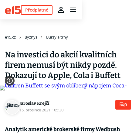
Předplatné
e15.cz
Byznys
Burzy a trhy
Na investici do akcií kvalitních
firem nemusí být nikdy pozdě.
Dokazují to Apple, Cola i Buffett
Jaroslav Krejčí
0
15. prosince 2021
·
05:30
Analytik americké brokerské firmy Wedbush