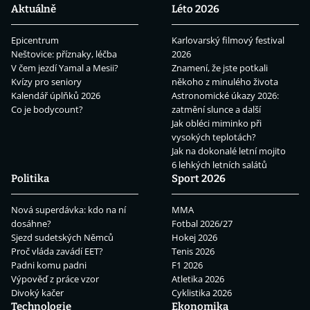
Aktuálně
Léto 2026
Epicentrum
Karlovarský filmový festival
Neštovice: příznaky, léčba
2026
V čem jezdí Yamal a Mesii?
Znamení, že jste potkali
Kvízy pro seniory
někoho z minulého života
Kalendář úplňků 2026
Astronomické úkazy 2026:
Co je bodycount?
zatmění slunce a další
Jak obléci miminko při
vysokých teplotách?
Jak na dokonalé letní mojito
6 lehkých letních salátů
Politika
Sport 2026
Nová superdávka: kdo na ní
MMA
dosáhne?
Fotbal 2026/27
Sjezd sudetských Němců
Hokej 2026
Proč vláda zavádí EET?
Tenis 2026
Padni komu padni
F1 2026
Výpověď z práce vzor
Atletika 2026
Divoký kačer
Cyklistika 2026
Technologie
Ekonomika