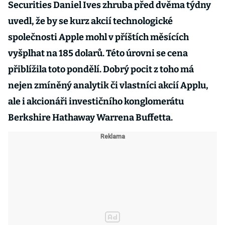
Securities Daniel Ives zhruba před dvěma týdny
uvedl, že by se kurz akcií technologické
společnosti Apple mohl v příštích měsících
vyšplhat na 185 dolarů. Této úrovni se cena
přiblížila toto pondělí. Dobrý pocit z toho má
nejen zmíněný analytik či vlastníci akcií Applu,
ale i akcionáři investičního konglomerátu
Berkshire Hathaway Warrena Buffetta.