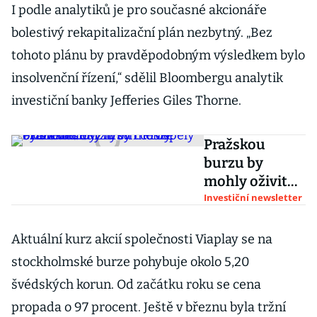
I podle analytiků je pro současné akcionáře
bolestivý rekapitalizační plán nezbytný. „Bez
tohoto plánu by pravděpodobným výsledkem bylo
insolvenční řízení,“ sdělil Bloombergu analytik
investiční banky Jefferies Giles Thorne.
Pražskou
burzu by
mohly oživit
desítky firem.
Investiční newsletter
Prospěly by
svému
Aktuální kurz akcií společnosti Viaplay se na
byznysu i
stockholmské burze pohybuje okolo 5,20
české
švédských korun. Od začátku roku se cena
ekonomice
propada o 97 procent. Ještě v březnu byla tržní