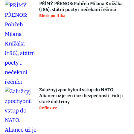
PŘÍMÝ PŘENOS: Pohřeb Milana Knížáka
(†86), státní pocty i nečekaní řečníci
Blesk politika
Zalužnyj zpochybnil vstup do NATO.
Aliance už je jen iluzí bezpečnosti, řídí ji
staré doktríny
Reflex.cz