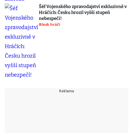
Šéf Vojenského zpravodajství exkluzivně v
Hráčích: Česku hrozil vyšší stupeň
nebezpečí!
Blesk hráči