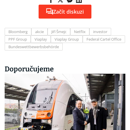
Začít diskuzi
Bloomberg
akcie
Jiří Šmejc
Netflix
investor
PPF Group
Viaplay
Viaplay Group
Federal Cartel Office
Bundeswettbewerbsbehörde
Doporučujeme