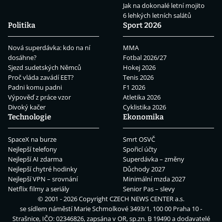
Jak na dokonalé letní mojito
6 lehkých letních salátů
Politika
Sport 2026
Nová superdávka: kdo na ní
MMA
dosáhne?
Fotbal 2026/27
Sjezd sudetských Němců
Hokej 2026
Proč vláda zavádí EET?
Tenis 2026
Padni komu padni
F1 2026
Výpověď z práce vzor
Atletika 2026
Divoký kačer
Cyklistika 2026
Technologie
Ekonomika
SpaceX na burze
Smrt OSVČ
Nejlepší telefony
Spořicí účty
Nejlepší AI zdarma
Superdávka – změny
Nejlepší chytré hodinky
Důchody 2027
Nejlepší VPN – srovnání
Minimální mzda 2027
Netflix filmy a seriály
Senior Pas – slevy
© 2001 - 2026 Copyright
CZECH NEWS CENTER a.s.
se sídlem náměstí Marie Schmolkové 3493/1, 100 00 Praha 10 -
Strašnice, IČO: 02346826, zapsána v OR, sp.zn. B 19490 a dodavatelé