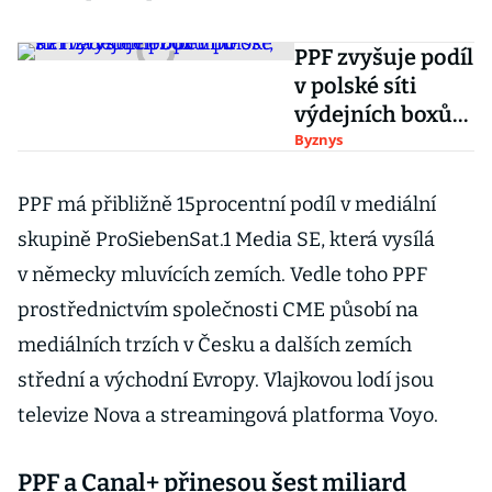
PPF zvyšuje podíl
v polské síti
výdejních boxů
InPost, už má
Byznys
více než pětinu
PPF má přibližně 15procentní podíl v mediální
skupině ProSiebenSat.1 Media SE, která vysílá
v německy mluvících zemích. Vedle toho PPF
prostřednictvím společnosti CME působí na
mediálních trzích v Česku a dalších zemích
střední a východní Evropy. Vlajkovou lodí jsou
televize Nova a streamingová platforma Voyo.
PPF a Canal+ přinesou šest miliard