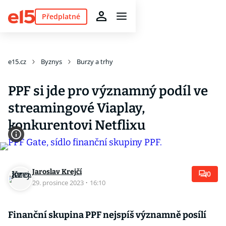
Předplatné
e15.cz
Byznys
Burzy a trhy
PPF si jde pro významný podíl ve
streamingové Viaplay,
konkurentovi Netflixu
Jaroslav Krejčí
0
29. prosince 2023
·
16:10
Finanční skupina PPF nejspíš významně posílí