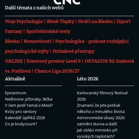
Další témata z našich webů
Moje Psychologie
Blesk Tlapky
Hráči na Blesku
iSport
Fantasy
Spotřebitelské testy
Blesku
Nemovitosti
Psychologika - podcast rozbíjející
psychologické mýty
Fotbalové přestupy
ONLINE
Eventový prostor Level 9
OKTAGON 92: Szabová
vs. Pudilová
Chance Liga 2026/27
Aktuálně
Léto 2026
Epicentrum
Karlovarský filmový festival
Neštovice: příznaky, léčba
2026
V čem jezdí Yamal a Mesii?
Znamení, že jste potkali
Kvízy pro seniory
někoho z minulého života
Kalendář úplňků 2026
Astronomické úkazy 2026:
Co je bodycount?
zatmění slunce a další
Jak obléci miminko při
vysokých teplotách?