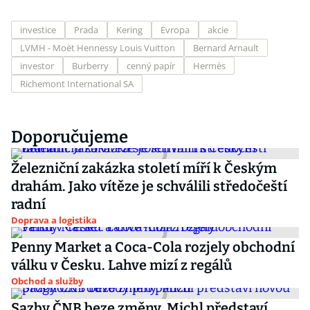
investice
Prada
Kering
Evropa
akcie
LVMH - Moët Hennessy Louis Vuitton
Bernard Arnault
investor
Burberry
cenný papír
Hermès
Richemont International SA
Doporučujeme
Železniční zakázka století míří k Českým
drahám. Jako vítěze je schválili středočeští
radní
Doprava a logistika
Penny Market a Coca-Cola rozjely obchodní
válku v Česku. Lahve mizí z regálů
Obchod a služby
Sazby ČNB beze změny. Michl představí