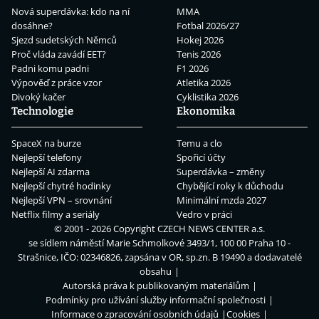
Nová superdávka: kdo na ní
MMA
dosáhne?
Fotbal 2026/27
Sjezd sudetských Němců
Hokej 2026
Proč vláda zavádí EET?
Tenis 2026
Padni komu padni
F1 2026
Výpověď z práce vzor
Atletika 2026
Divoký kačer
Cyklistika 2026
Technologie
Ekonomika
SpaceX na burze
Temu a clo
Nejlepší telefony
Spořicí účty
Nejlepší AI zdarma
Superdávka – změny
Nejlepší chytré hodinky
Chybějící roky k důchodu
Nejlepší VPN – srovnání
Minimální mzda 2027
Netflix filmy a seriály
Vedro v práci
© 2001 - 2026 Copyright
CZECH NEWS CENTER a.s.
se sídlem náměstí Marie Schmolkové 3493/1, 100 00 Praha 10 -
Strašnice, IČO: 02346826, zapsána v OR, sp.zn. B 19490 a dodavatelé
obsahu
Autorská práva k publikovaným materiálům
Podmínky pro užívání služby informační společnosti
Informace o zpracování osobních údajů
Cookies