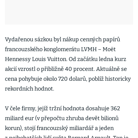
Vydařenou sázkou byl nákup cenných papírů
francouzského konglomerátu LVMH – Moët
Hennessy Louis Vuitton. Od začátku ledna kurz
akcií vzrostl o přibližně 40 procent. Aktuálně se
cena pohybuje okolo 720 dolarů, poblíž historicky
rekordních hodnot.
V čele firmy, jejíž tržní hodnota dosahuje 362
miliard eur (v přepočtu zhruba devět bilionů
korun), stojí francouzský miliardář a jeden