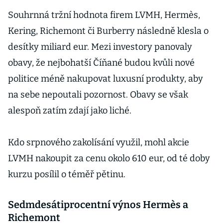
Souhrnná tržní hodnota firem LVMH, Hermès,
Kering, Richemont či Burberry následně klesla o
desítky miliard eur. Mezi investory panovaly
obavy, že nejbohatší Číňané budou kvůli nové
politice méně nakupovat luxusní produkty, aby
na sebe nepoutali pozornost. Obavy se však
alespoň zatím zdají jako liché.
Kdo srpnového zakolísání využil, mohl akcie
LVMH nakoupit za cenu okolo 610 eur, od té doby
kurzu posílil o téměř pětinu.
Sedmdesátiprocentní výnos Hermès a
Richemont