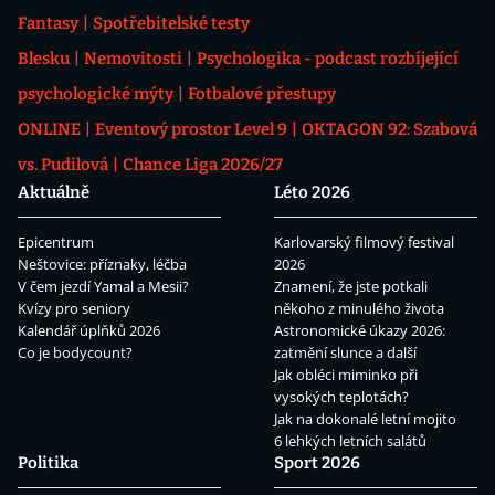
Fantasy
Spotřebitelské testy
Blesku
Nemovitosti
Psychologika - podcast rozbíjející
psychologické mýty
Fotbalové přestupy
ONLINE
Eventový prostor Level 9
OKTAGON 92: Szabová
vs. Pudilová
Chance Liga 2026/27
Aktuálně
Léto 2026
Epicentrum
Karlovarský filmový festival
Neštovice: příznaky, léčba
2026
V čem jezdí Yamal a Mesii?
Znamení, že jste potkali
Kvízy pro seniory
někoho z minulého života
Kalendář úplňků 2026
Astronomické úkazy 2026:
Co je bodycount?
zatmění slunce a další
Jak obléci miminko při
vysokých teplotách?
Jak na dokonalé letní mojito
6 lehkých letních salátů
Politika
Sport 2026