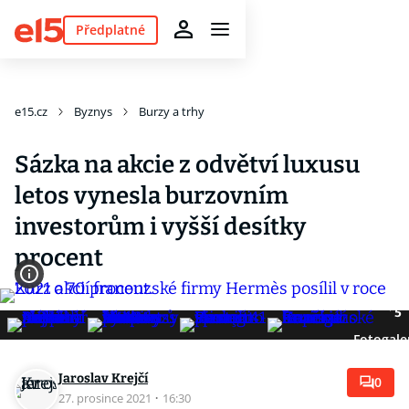
Předplatné
e15.cz
Byznys
Burzy a trhy
Sázka na akcie z odvětví luxusu
letos vynesla burzovním
investorům i vyšší desítky
procent
5
Fotogale
Jaroslav Krejčí
0
27. prosince 2021
·
16:30