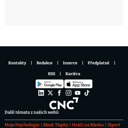
Kontakty
Redakce
Inzerce
Předplatné
RSS
Kariéra
Další témata z našich webů
Moje Psychologie
Blesk Tlapky
Hráči na Blesku
iSport