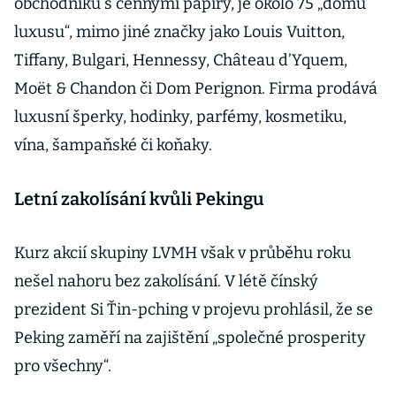
obchodníků s cennými papíry, je okolo 75 „domů
luxusu“, mimo jiné značky jako Louis Vuitton,
Tiffany, Bulgari, Hennessy, Château d’Yquem,
Moët & Chandon či Dom Perignon. Firma prodává
luxusní šperky, hodinky, parfémy, kosmetiku,
vína, šampaňské či koňaky.
Letní zakolísání kvůli Pekingu
Kurz akcií skupiny LVMH však v průběhu roku
nešel nahoru bez zakolísání. V létě čínský
prezident Si Ťin-pching v projevu prohlásil, že se
Peking zaměří na zajištění „společné prosperity
pro všechny“.