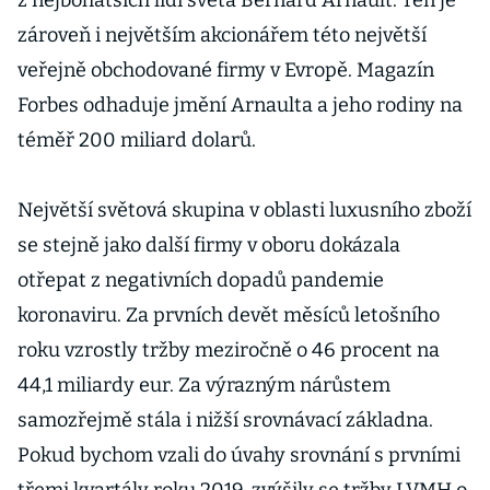
z nejbohatších lidí světa Bernard Arnault. Ten je
zároveň i největším akcionářem této největší
veřejně obchodované firmy v Evropě. Magazín
Forbes odhaduje jmění Arnaulta a jeho rodiny na
téměř 200 miliard dolarů.
Největší světová skupina v oblasti luxusního zboží
se stejně jako další firmy v oboru dokázala
otřepat z negativních dopadů pandemie
koronaviru. Za prvních devět měsíců letošního
roku vzrostly tržby meziročně o 46 procent na
44,1 miliardy eur. Za výrazným nárůstem
samozřejmě stála i nižší srovnávací základna.
Pokud bychom vzali do úvahy srovnání s prvními