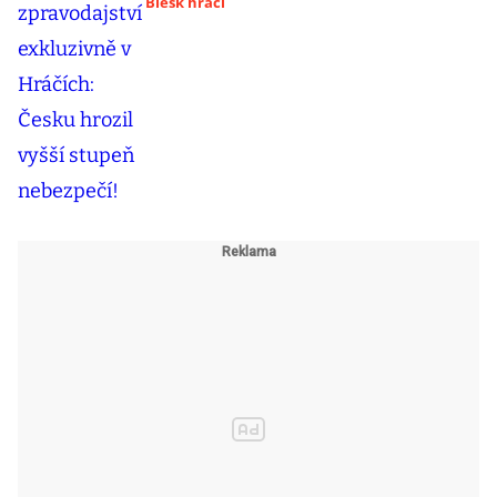
Blesk hráči