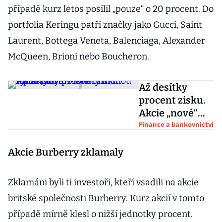
případě kurz letos posílil „pouze“ o 20 procent. Do
portfolia Keringu patří značky jako Gucci, Saint
Laurent, Bottega Veneta, Balenciaga, Alexander
McQueen, Brioni nebo Boucheron.
Až desítky
procent zisku.
Akcie „nové“
Monety mohou
Finance a bankovnictví
trpělivým
investorům
Akcie Burberry zklamaly
vynášet
Zklamáni byli ti investoři, kteří vsadili na akcie
britské společnosti Burberry. Kurz akcií v tomto
případě mírně klesl o nižší jednotky procent.