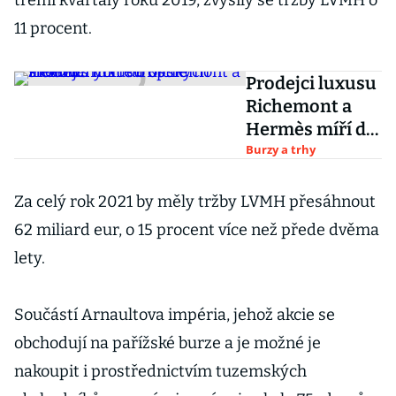
třemi kvartály roku 2019, zvýšily se tržby LVMH o
11 procent.
Prodejci luxusu
Richemont a
Hermès míří do
ostře
Burzy a trhy
sledovaných
evropských
Za celý rok 2021 by měly tržby LVMH přesáhnout
indexů
62 miliard eur, o 15 procent více než přede dvěma
lety.
Součástí Arnaultova impéria, jehož akcie se
obchodují na pařížské burze a je možné je
nakoupit i prostřednictvím tuzemských