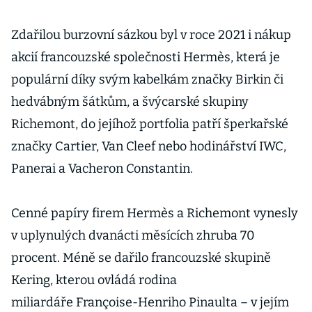
Zdařilou burzovní sázkou byl v roce 2021 i nákup
akcií francouzské společnosti Hermès, která je
populární díky svým kabelkám značky Birkin či
hedvábným šátkům, a švýcarské skupiny
Richemont, do jejíhož portfolia patří šperkařské
značky Cartier, Van Cleef nebo hodinářství IWC,
Panerai a Vacheron Constantin.
Cenné papíry firem Hermès a Richemont vynesly
v uplynulých dvanácti měsících zhruba 70
procent. Méně se dařilo francouzské skupině
Kering, kterou ovládá rodina
miliardáře Françoise-Henriho Pinaulta – v jejím