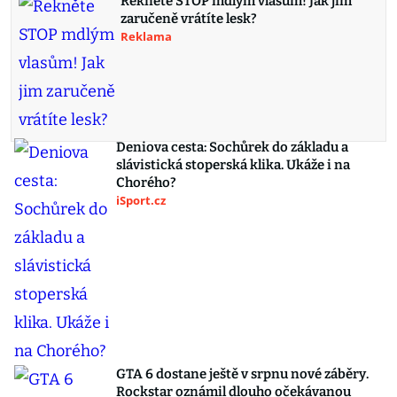
Řekněte STOP mdlým vlasům! Jak jim
zaručeně vrátíte lesk?
Reklama
Deniova cesta: Sochůrek do základu a
slávistická stoperská klika. Ukáže i na
Chorého?
iSport.cz
GTA 6 dostane ještě v srpnu nové záběry.
Rockstar oznámil dlouho očekávanou