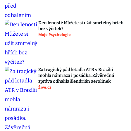
Den lenosti: Můžete si užít smrtelný hřích
bez výčitek?
Moje Psychologie
Za tragický pád letadla ATR v Brazílii
mohla námraza i posádka. Závěrečná
zpráva odhalila šlendrián aerolinek
Živě.cz