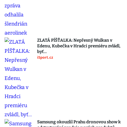
ZLATÁ PÍŠŤALKA: Nepřesný Wulkan v
Edenu, Kubečka v Hradci premiéru zvládl,
byť…
iSport.cz
Samsung okouzlil Prahu dronovou show k