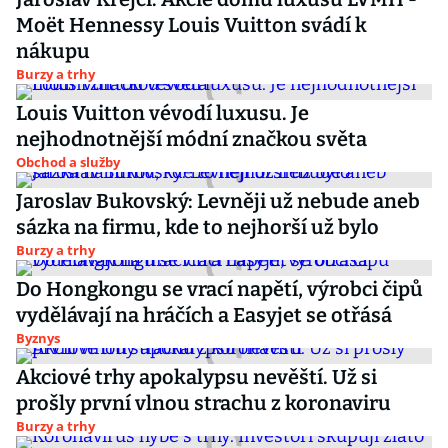
Moët Hennessy Louis Vuitton svádí k
nákupu
Burzy a trhy
Louis Vuitton vévodí luxusu. Je
nejhodnotnější módní značkou světa
Obchod a služby
Jaroslav Bukovský: Levněji už nebude aneb
sázka na firmu, kde to nejhorší už bylo
Burzy a trhy
Do Hongkongu se vrací napětí, výrobci čipů
vydělávají na hráčích a Easyjet se otřásá
Byznys
Akciové trhy apokalypsu nevěští. Už si
prošly první vlnou strachu z koronaviru
Burzy a trhy