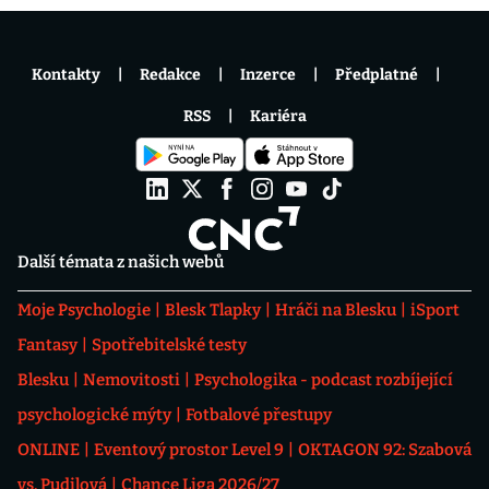
Kontakty
Redakce
Inzerce
Předplatné
RSS
Kariéra
Další témata z našich webů
Moje Psychologie
Blesk Tlapky
Hráči na Blesku
iSport
Fantasy
Spotřebitelské testy
Blesku
Nemovitosti
Psychologika - podcast rozbíjející
psychologické mýty
Fotbalové přestupy
ONLINE
Eventový prostor Level 9
OKTAGON 92: Szabová
vs. Pudilová
Chance Liga 2026/27