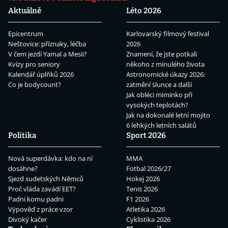
Aktuálně
Léto 2026
Epicentrum
Karlovarský filmový festival
Neštovice: příznaky, léčba
2026
V čem jezdí Yamal a Mesii?
Znamení, že jste potkali
Kvízy pro seniory
někoho z minulého života
Kalendář úplňků 2026
Astronomické úkazy 2026:
Co je bodycount?
zatmění slunce a další
Jak obléci miminko při
vysokých teplotách?
Jak na dokonalé letní mojito
6 lehkých letních salátů
Politika
Sport 2026
Nová superdávka: kdo na ní
MMA
dosáhne?
Fotbal 2026/27
Sjezd sudetských Němců
Hokej 2026
Proč vláda zavádí EET?
Tenis 2026
Padni komu padni
F1 2026
Výpověď z práce vzor
Atletika 2026
Divoký kačer
Cyklistika 2026