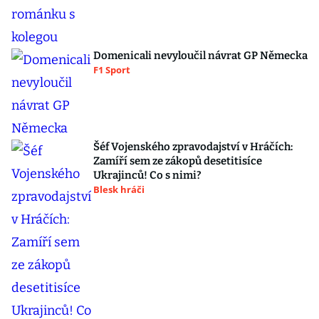
Domenicali nevyloučil návrat GP Německa
F1 Sport
Šéf Vojenského zpravodajství v Hráčích:
Zamíří sem ze zákopů desetitisíce
Ukrajinců! Co s nimi?
Blesk hráči