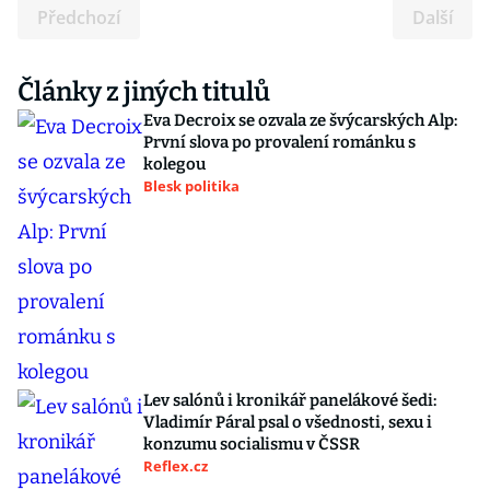
Předchozí
Další
Články z jiných titulů
Eva Decroix se ozvala ze švýcarských Alp:
První slova po provalení románku s
kolegou
Blesk politika
Lev salónů i kronikář panelákové šedi:
Vladimír Páral psal o všednosti, sexu i
konzumu socialismu v ČSSR
Reflex.cz