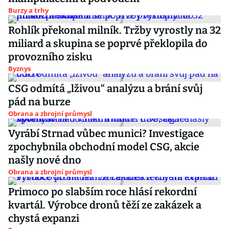
Burzy a trhy
Rohlík překonal milník. Tržby vyrostly na 32
miliard a skupina se poprvé překlopila do
provozního zisku
Byznys
CSG odmítá „lživou“ analýzu a brání svůj
pád na burze
Obrana a zbrojní průmysl
Vyrábí Strnad vůbec munici? Investigace
zpochybnila obchodní model CSG, akcie
našly nové dno
Obrana a zbrojní průmysl
Primoco po slabším roce hlásí rekordní
kvartál. Výrobce dronů těží ze zakázek a
chystá expanzi