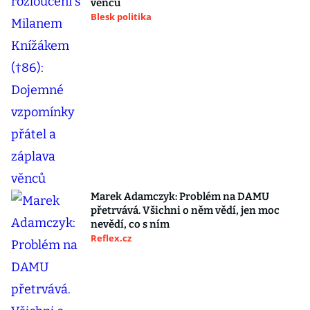
věnců
Blesk politika
Marek Adamczyk: Problém na DAMU
přetrvává. Všichni o něm vědí, jen moc
nevědí, co s ním
Reflex.cz