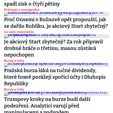
spadl zisk o čtyři pětiny
Průmysl a energetika
Proč Onsemi v Rožnově opět propouští, jak
se dařilo Rohlíku, je akciový Start zbytečný?
Co vám (ne)uteklo
Je akciový Start zbytečný? Za rok připravil
drobné hráče o třetinu, masou zůstává
nepochopen
Burzy a trhy
Pražská burza láká na tučné dividendy,
které hravě porážejí spořicí účty i Dluhopis
Republiky
Burzy a trhy
Trumpovy kroky na burze budí další
podezření. Analytici varují před
manipulacemi a podvodem