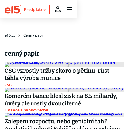
Předplatné
e15.cz
Cenný papír
cenný papír
CSG vzrostly tržby skoro o pětinu, růst
táhla výroba munice
CSG
Komerční bance klesl zisk na 8,5 miliardy,
úvěry ale rostly dvouciferně
Finance a bankovnictví
Zalepení rozpočtu, nebo geniální tah?
Analytici hodnotí Babišův plán s prodejem