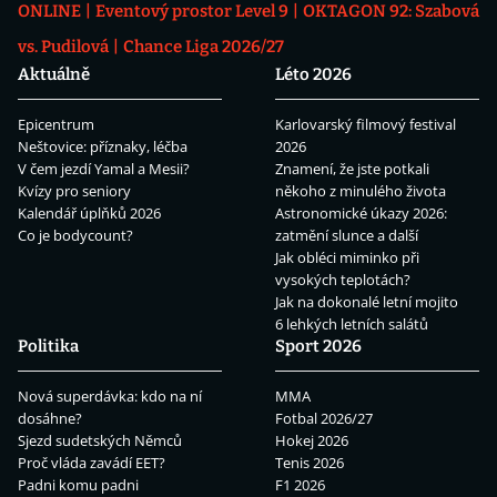
ONLINE
Eventový prostor Level 9
OKTAGON 92: Szabová
vs. Pudilová
Chance Liga 2026/27
Aktuálně
Léto 2026
Epicentrum
Karlovarský filmový festival
Neštovice: příznaky, léčba
2026
V čem jezdí Yamal a Mesii?
Znamení, že jste potkali
Kvízy pro seniory
někoho z minulého života
Kalendář úplňků 2026
Astronomické úkazy 2026:
Co je bodycount?
zatmění slunce a další
Jak obléci miminko při
vysokých teplotách?
Jak na dokonalé letní mojito
6 lehkých letních salátů
Politika
Sport 2026
Nová superdávka: kdo na ní
MMA
dosáhne?
Fotbal 2026/27
Sjezd sudetských Němců
Hokej 2026
Proč vláda zavádí EET?
Tenis 2026
Padni komu padni
F1 2026