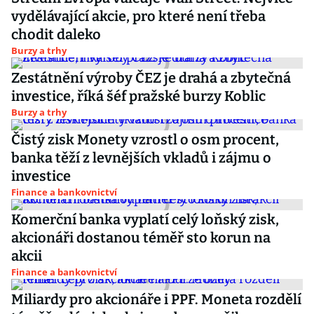
vydělávající akcie, pro které není třeba
chodit daleko
Burzy a trhy
Zestátnění výroby ČEZ je drahá a zbytečná
investice, říká šéf pražské burzy Koblic
Burzy a trhy
Čistý zisk Monety vzrostl o osm procent,
banka těží z levnějších vkladů i zájmu o
investice
Finance a bankovnictví
Komerční banka vyplatí celý loňský zisk,
akcionáři dostanou téměř sto korun na
akcii
Finance a bankovnictví
Miliardy pro akcionáře i PPF. Moneta rozdělí