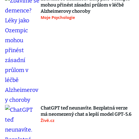
mohou přinést zásadní průlom v léčbě
Alzheimerovy choroby
Moje Psychologie
ChatGPT teď neunavíte. Bezplatná verze
má neomezený chat a lepší model GPT-5.6
Živě.cz