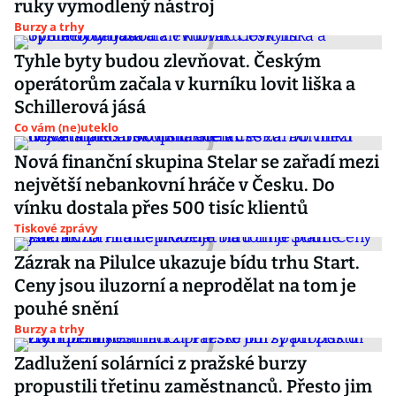
ruky vymodlený nástroj
Burzy a trhy
Tyhle byty budou zlevňovat. Českým
operátorům začala v kurníku lovit liška a
Schillerová jásá
Co vám (ne)uteklo
Nová finanční skupina Stelar se zařadí mezi
největší nebankovní hráče v Česku. Do
vínku dostala přes 500 tisíc klientů
Tiskové zprávy
Zázrak na Pilulce ukazuje bídu trhu Start.
Ceny jsou iluzorní a neprodělat na tom je
pouhé snění
Burzy a trhy
Zadlužení solárníci z pražské burzy
propustili třetinu zaměstnanců. Přesto jim