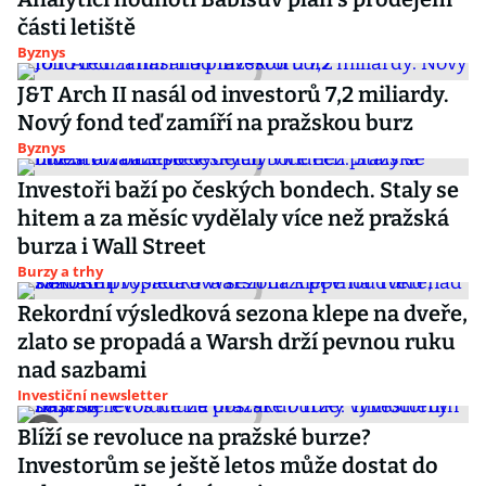
části letiště
Byznys
J&T Arch II nasál od investorů 7,2 miliardy.
Nový fond teď zamíří na pražskou burz
Byznys
Investoři baží po českých bondech. Staly se
hitem a za měsíc vydělaly více než pražská
burza i Wall Street
Burzy a trhy
Rekordní výsledková sezona klepe na dveře,
zlato se propadá a Warsh drží pevnou ruku
nad sazbami
Investiční newsletter
Blíží se revoluce na pražské burze?
Investorům se ještě letos může dostat do