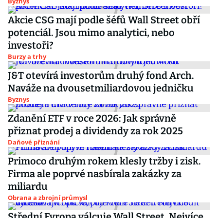
Byznys
Akcie CSG mají podle šéfů Wall Street obří
potenciál. Jsou mimo analytici, nebo
investoři?
Burzy a trhy
J&T otevírá investorům druhý fond Arch.
Naváže na dvousetmiliardovou jedničku
Byznys
Zdanění ETF v roce 2026: Jak správně
přiznat prodej a dividendy za rok 2025
Daňové přiznání
Primoco druhým rokem klesly tržby i zisk.
Firma ale poprvé nasbírala zakázky za
miliardu
Obrana a zbrojní průmysl
Střední Evropa válcuje Wall Street. Nejvíce