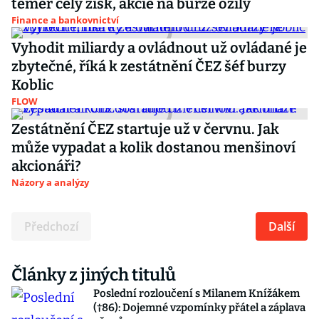
téměř celý zisk, akcie na burze ožily
Finance a bankovnictví
Vyhodit miliardy a ovládnout už ovládané je
zbytečné, říká k zestátnění ČEZ šéf burzy
Koblic
FLOW
Zestátnění ČEZ startuje už v červnu. Jak
může vypadat a kolik dostanou menšinoví
akcionáři?
Názory a analýzy
Předchozí
Další
Články z jiných titulů
Poslední rozloučení s Milanem Knížákem
(†86): Dojemné vzpomínky přátel a záplava