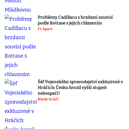
Problémy Cadillacu s brzdami souvisí
podle Bottase s jejich chlazením
F1 Sport
Šéf Vojenského zpravodajství exkluzivně v
Hráčích: Česku hrozil vyšší stupeň
nebezpečí!
Blesk hráči