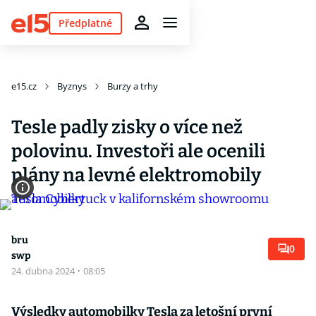
Předplatné
e15.cz
Byznys
Burzy a trhy
Tesle padly zisky o více než
polovinu. Investoři ale ocenili
plány na levné elektromobily
bru
0
swp
24. dubna 2024
·
08:05
Výsledky automobilky Tesla za letošní první