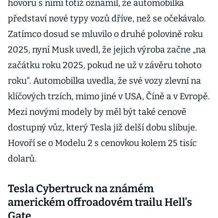
hovoru s nimi totiž oznámil, že automobilka
představí nové typy vozů dříve, než se očekávalo.
Zatímco dosud se mluvilo o druhé polovině roku
2025, nyní Musk uvedl, že jejich výroba začne „na
začátku roku 2025, pokud ne už v závěru tohoto
roku“. Automobilka uvedla, že své vozy zlevní na
klíčových trzích, mimo jiné v USA, Číně a v Evropě.
Mezi novými modely by měl být také cenově
dostupný vůz, který Tesla již delší dobu slibuje.
Hovoří se o Modelu 2 s cenovkou kolem 25 tisíc
dolarů.
Tesla Cybertruck na známém
americkém offroadovém trailu Hell’s
Gate