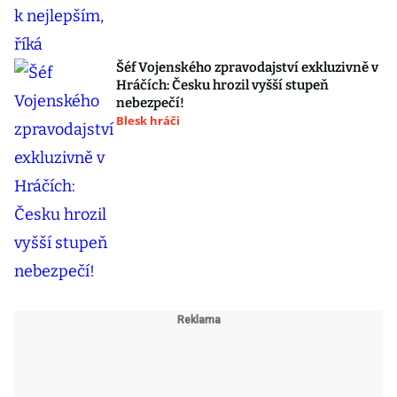
Šéf Vojenského zpravodajství exkluzivně v
Hráčích: Česku hrozil vyšší stupeň
nebezpečí!
Blesk hráči