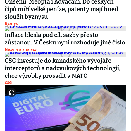
Onsemi, Meopta i Advacam. Do českých
čipů míří velké peníze, patenty mají hned
sloužit byznysu
Byznys
Inflace klesla pod cíl, sazby přesto
zůstanou. V Česku nyní rozhoduje jiné číslo
Názory a analýzy
CSG investuje do kanadského vývojáře
interceptorů a nadzvukových technologií,
chce výrobky prosadit v NATO
CSG