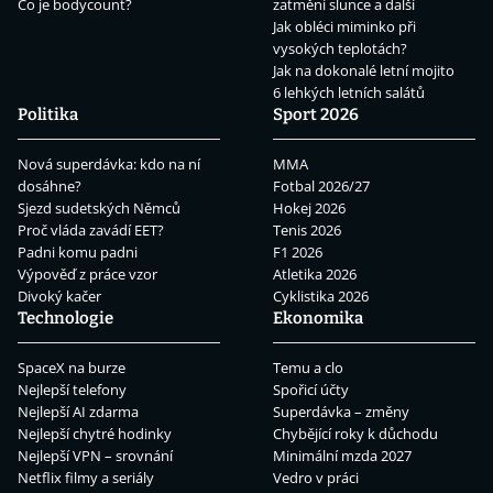
Co je bodycount?
zatmění slunce a další
Jak obléci miminko při
vysokých teplotách?
Jak na dokonalé letní mojito
6 lehkých letních salátů
Politika
Sport 2026
Nová superdávka: kdo na ní
MMA
dosáhne?
Fotbal 2026/27
Sjezd sudetských Němců
Hokej 2026
Proč vláda zavádí EET?
Tenis 2026
Padni komu padni
F1 2026
Výpověď z práce vzor
Atletika 2026
Divoký kačer
Cyklistika 2026
Technologie
Ekonomika
SpaceX na burze
Temu a clo
Nejlepší telefony
Spořicí účty
Nejlepší AI zdarma
Superdávka – změny
Nejlepší chytré hodinky
Chybějící roky k důchodu
Nejlepší VPN – srovnání
Minimální mzda 2027
Netflix filmy a seriály
Vedro v práci