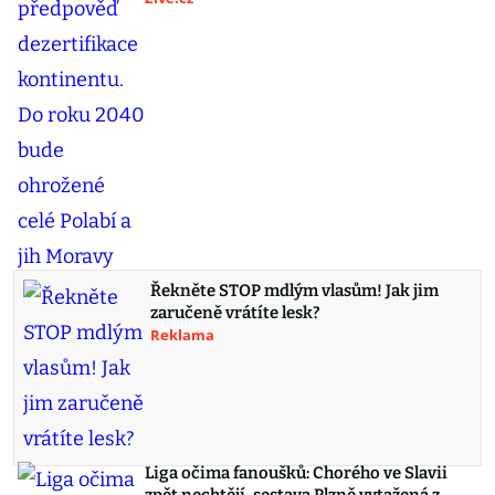
Řekněte STOP mdlým vlasům! Jak jim
zaručeně vrátíte lesk?
Reklama
Liga očima fanoušků: Chorého ve Slavii