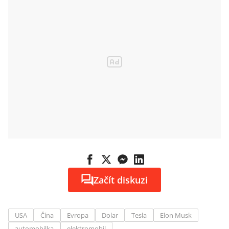
Začít diskuzi
USA
Čína
Evropa
Dolar
Tesla
Elon Musk
automobilka
elektromobil