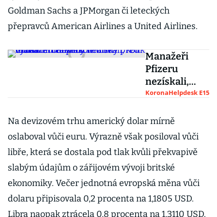
Goldman Sachs a JPMorgan či leteckých
přepravců American Airlines a United Airlines.
Manažeři
Pfizeru
nezískali,
kolik mohli.
KoronaHelpdesk E15
Prodali akcie
firmy před
Na devizovém trhu americký dolar mírně
oznámením
oslaboval vůči euru. Výrazně však posiloval vůči
průlomu ve
libře, která se dostala pod tlak kvůli překvapivě
výzkumu
slabým údajům o zářijovém vývoji britské
vakcíny
ekonomiky. Večer jednotná evropská měna vůči
dolaru připisovala 0,2 procenta na 1,1805 USD.
Libra naopak ztrácela 0,8 procenta na 1,3110 USD.