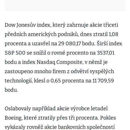
Dow Jonesův index, který zahrnuje akcie třiceti
předních amerických podniků, dnes ztratil 1,08
procenta a uzavřel na 29 080,17 bodu. Širší index
S&P 500 se snížil o rovné procento na 3537,01
bodu a index Nasdaq Composite, v němž je
zastoupeno mnoho firem z odvětví vyspělých
technologií, klesl o 0,65 procenta na 11 709,59
bodu.
Oslabovaly například akcie výrobce letadel
Boeing, které ztratily přes tři procenta. Pokles
vykázaly rovněž akcie bankovních společností