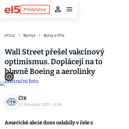
Předplatné
e15.cz
Byznys
Burzy a trhy
Wall Street přešel vakcínový
optimismus. Doplácejí na to
hlavně Boeing a aerolinky
ČTK
12. listopadu 2020
·
22:46
Americké akcie dnes oslabily v čele s