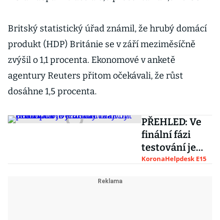
Britský statistický úřad známil, že hrubý domácí
produkt (HDP) Británie se v září meziměsíčně
zvýšil o 1,1 procenta. Ekonomové v anketě
agentury Reuters přitom očekávali, že růst
dosáhne 1,5 procenta.
PŘEHLED: Ve
finální fázi
testování je
jedenáct
KoronaHelpdesk E15
vakcín proti
COVID-19. Kdy
mají být
dostupné?