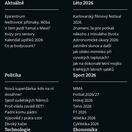
Aktuálně
Léto 2026
Epicentrum
Karlovarský filmový festival
Neštovice: příznaky, léčba
2026
V čem jezdí Yamal a Mesii?
Znamení, že jste potkali
Kvízy pro seniory
někoho z minulého života
Kalendář úplňků 2026
Astronomické úkazy 2026:
Co je bodycount?
zatmění slunce a další
Jak obléci miminko při
vysokých teplotách?
Jak na dokonalé letní mojito
6 lehkých letních salátů
Politika
Sport 2026
Nová superdávka: kdo na ní
MMA
dosáhne?
Fotbal 2026/27
Sjezd sudetských Němců
Hokej 2026
Proč vláda zavádí EET?
Tenis 2026
Padni komu padni
F1 2026
Výpověď z práce vzor
Atletika 2026
Divoký kačer
Cyklistika 2026
Technologie
Ekonomika