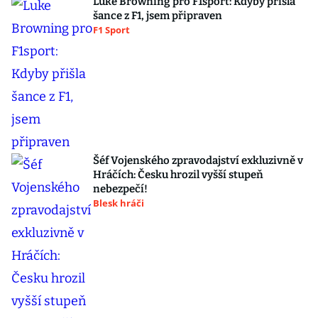
Luke Browning pro F1sport: Kdyby přišla
šance z F1, jsem připraven
F1 Sport
Šéf Vojenského zpravodajství exkluzivně v
Hráčích: Česku hrozil vyšší stupeň
nebezpečí!
Blesk hráči