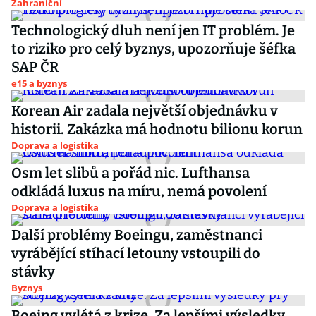
Zahraniční
Technologický dluh není jen IT problém. Je
to riziko pro celý byznys, upozorňuje šéfka
SAP ČR
e15 a byznys
Korean Air zadala největší objednávku v
historii. Zakázka má hodnotu bilionu korun
Doprava a logistika
Osm let slibů a pořád nic. Lufthansa
odkládá luxus na míru, nemá povolení
Doprava a logistika
Další problémy Boeingu, zaměstnanci
vyrábějící stíhací letouny vstoupili do
stávky
Byznys
Boeing vylétá z krize. Za lepšími výsledky