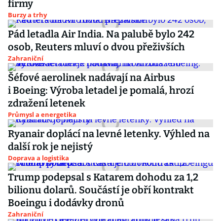
firmy
Burzy a trhy
Pád letadla Air India. Na palubě bylo 242
osob, Reuters mluví o dvou přeživších
Zahraniční
Šéfové aerolinek nadávají na Airbus
i Boeing: Výroba letadel je pomalá, hrozí
zdražení letenek
Průmysl a energetika
Ryanair doplácí na levné letenky. Výhled na
další rok je nejistý
Doprava a logistika
Trump podepsal s Katarem dohodu za 1,2
bilionu dolarů. Součástí je obří kontrakt
Boeingu i dodávky dronů
Zahraniční