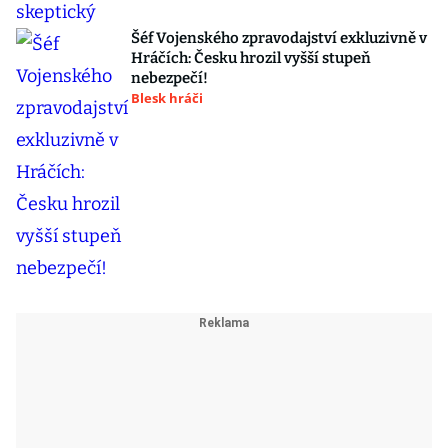
Šéf Vojenského zpravodajství exkluzivně v
Hráčích: Česku hrozil vyšší stupeň
nebezpečí!
Blesk hráči