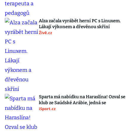
Alza začala vyrábět herní PC s Linuxem.
Lákají výkonem a dřevěnou skříní
Živě.cz
Sparta má nabídku na Haraslína! Ozval se
klub ze Saúdské Arábie, jedná se
iSport.cz