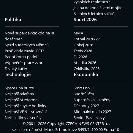
vysokých teplotách?
Jak na dokonalé letní mojito
6 lehkých letních salátů
Politika
Sport 2026
Nová superdávka: kdo na ní
MMA
dosáhne?
Fotbal 2026/27
Sjezd sudetských Němců
Hokej 2026
Proč vláda zavádí EET?
Tenis 2026
Padni komu padni
F1 2026
Výpověď z práce vzor
Atletika 2026
Divoký kačer
Cyklistika 2026
Technologie
Ekonomika
SpaceX na burze
Smrt OSVČ
Nejlepší telefony
Spořicí účty
Nejlepší AI zdarma
Superdávka – změny
Nejlepší chytré hodinky
Důchody 2027
Nejlepší VPN – srovnání
Minimální mzda 2027
Netflix filmy a seriály
Senior Pas – slevy
© 2001 - 2026 Copyright
CZECH NEWS CENTER a.s.
se sídlem náměstí Marie Schmolkové 3493/1, 100 00 Praha 10 -