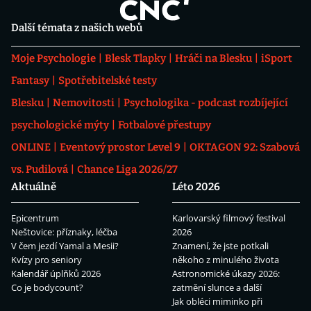
Další témata z našich webů
Moje Psychologie
Blesk Tlapky
Hráči na Blesku
iSport
Fantasy
Spotřebitelské testy
Blesku
Nemovitosti
Psychologika - podcast rozbíjející
psychologické mýty
Fotbalové přestupy
ONLINE
Eventový prostor Level 9
OKTAGON 92: Szabová
vs. Pudilová
Chance Liga 2026/27
Aktuálně
Léto 2026
Epicentrum
Karlovarský filmový festival
Neštovice: příznaky, léčba
2026
V čem jezdí Yamal a Mesii?
Znamení, že jste potkali
Kvízy pro seniory
někoho z minulého života
Kalendář úplňků 2026
Astronomické úkazy 2026:
Co je bodycount?
zatmění slunce a další
Jak obléci miminko při