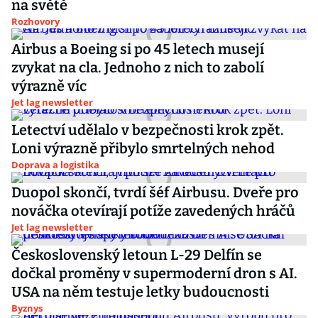
na světě
Rozhovory
Airbus a Boeing si po 45 letech musejí
zvykat na cla. Jednoho z nich to zabolí
výrazně víc
Jet lag newsletter
Letectví udělalo v bezpečnosti krok zpět.
Loni výrazně přibylo smrtelných nehod
Doprava a logistika
Duopol skončí, tvrdí šéf Airbusu. Dveře pro
nováčka otevírají potíže zavedených hráčů
Jet lag newsletter
Československý letoun L-29 Delfín se
dočkal proměny v supermoderní dron s AI.
USA na něm testuje letky budoucnosti
Byznys