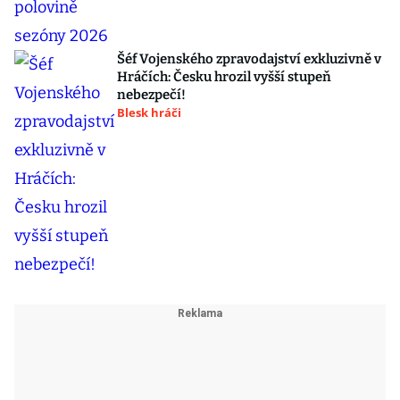
Šéf Vojenského zpravodajství exkluzivně v
Hráčích: Česku hrozil vyšší stupeň
nebezpečí!
Blesk hráči