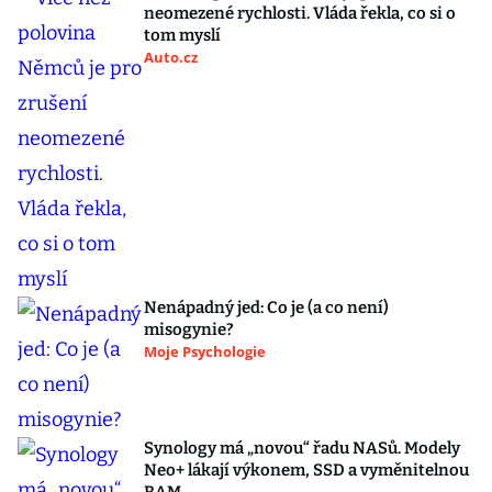
neomezené rychlosti. Vláda řekla, co si o
tom myslí
Auto.cz
Nenápadný jed: Co je (a co není)
misogynie?
Moje Psychologie
Synology má „novou“ řadu NASů. Modely
Neo+ lákají výkonem, SSD a vyměnitelnou