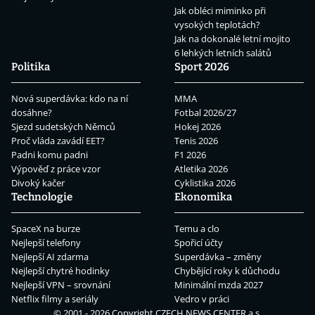
Jak obléci miminko při
vysokých teplotách?
Jak na dokonalé letní mojito
6 lehkých letních salátů
Politika
Sport 2026
Nová superdávka: kdo na ní
MMA
dosáhne?
Fotbal 2026/27
Sjezd sudetských Němců
Hokej 2026
Proč vláda zavádí EET?
Tenis 2026
Padni komu padni
F1 2026
Výpověď z práce vzor
Atletika 2026
Divoký kačer
Cyklistika 2026
Technologie
Ekonomika
SpaceX na burze
Temu a clo
Nejlepší telefony
Spořicí účty
Nejlepší AI zdarma
Superdávka – změny
Nejlepší chytré hodinky
Chybějící roky k důchodu
Nejlepší VPN – srovnání
Minimální mzda 2027
Netflix filmy a seriály
Vedro v práci
© 2001 - 2026 Copyright
CZECH NEWS CENTER a.s.