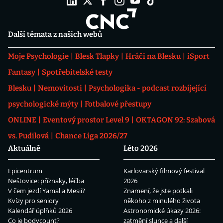
Další témata z našich webů
Moje Psychologie
Blesk Tlapky
Hráči na Blesku
iSport
Fantasy
Spotřebitelské testy
Blesku
Nemovitosti
Psychologika - podcast rozbíjející
psychologické mýty
Fotbalové přestupy
ONLINE
Eventový prostor Level 9
OKTAGON 92: Szabová
vs. Pudilová
Chance Liga 2026/27
Aktuálně
Léto 2026
Epicentrum
Karlovarský filmový festival
Neštovice: příznaky, léčba
2026
V čem jezdí Yamal a Mesii?
Znamení, že jste potkali
Kvízy pro seniory
někoho z minulého života
Kalendář úplňků 2026
Astronomické úkazy 2026:
Co je bodycount?
zatmění slunce a další