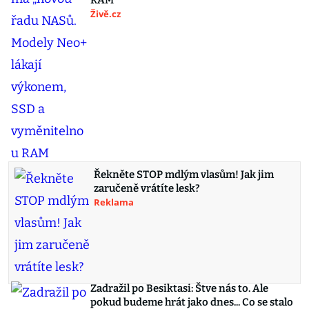
RAM
Živě.cz
Řekněte STOP mdlým vlasům! Jak jim
zaručeně vrátíte lesk?
Reklama
Zadražil po Besiktasi: Štve nás to. Ale
pokud budeme hrát jako dnes... Co se stalo