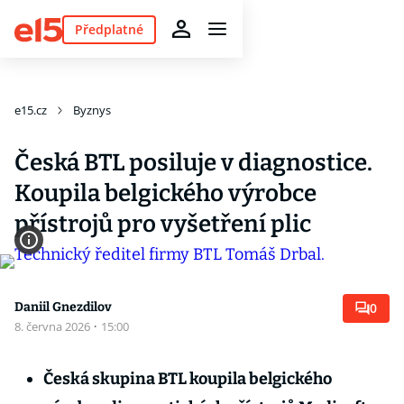
Předplatné
e15.cz
Byznys
Česká BTL posiluje v diagnostice.
Koupila belgického výrobce
přístrojů pro vyšetření plic
Daniil Gnezdilov
0
8. června 2026
·
15:00
Česká skupina BTL koupila belgického