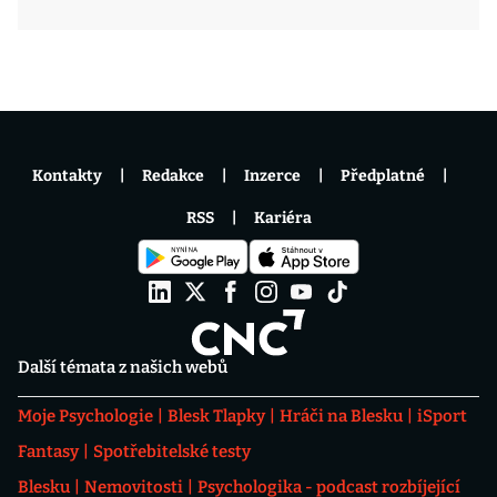
Kontakty
Redakce
Inzerce
Předplatné
RSS
Kariéra
Další témata z našich webů
Moje Psychologie
Blesk Tlapky
Hráči na Blesku
iSport
Fantasy
Spotřebitelské testy
Blesku
Nemovitosti
Psychologika - podcast rozbíjející