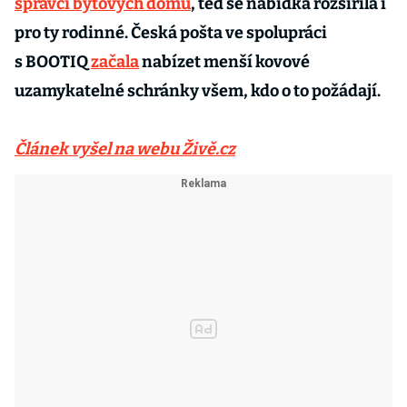
správci bytových domů
, teď se nabídka rozšířila i
pro ty rodinné. Česká pošta ve spolupráci
s BOOTIQ
začala
nabízet menší kovové
uzamykatelné schránky všem, kdo o to požádají.
Článek vyšel na webu Živě.cz