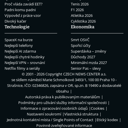
Proč vláda zavádí EET?
Tenis 2026
Padni komu padni
F1 2026
Výpověď z práce vzor
Atletika 2026
Divoký kačer
Cyklistika 2026
Technologie
Ekonomika
SpaceX na burze
Smrt OSVČ
Nejlepší telefony
Spořicí účty
Nejlepší AI zdarma
Superdávka – změny
Nejlepší chytré hodinky
Důchody 2027
Nejlepší VPN – srovnání
Minimální mzda 2027
Netflix filmy a seriály
Senior Pas – slevy
© 2001 - 2026 Copyright
CZECH NEWS CENTER a.s.
se sídlem náměstí Marie Schmolkové 3493/1, 100 00 Praha 10 -
Strašnice, IČO: 02346826, zapsána v OR, sp.zn. B 19490 a dodavatelé
obsahu
Autorská práva k publikovaným materiálům
Podmínky pro užívání služby informační společnosti
Informace o zpracování osobních údajů
Cookies
Nastavení soukromí
Vlastnická struktura
Jednotná kontaktní místa / Single Points of Contact
Etický kodex
Povinně zveřejňované informace