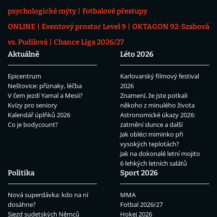
psychologické mýty
Fotbalové přestupy
ONLINE
Eventový prostor Level 9
OKTAGON 92: Szabová
vs. Pudilová
Chance Liga 2026/27
Aktuálně
Léto 2026
Epicentrum
Karlovarský filmový festival
Neštovice: příznaky, léčba
2026
V čem jezdí Yamal a Mesii?
Znamení, že jste potkali
Kvízy pro seniory
někoho z minulého života
Kalendář úplňků 2026
Astronomické úkazy 2026:
Co je bodycount?
zatmění slunce a další
Jak obléci miminko při
vysokých teplotách?
Jak na dokonalé letní mojito
6 lehkých letních salátů
Politika
Sport 2026
Nová superdávka: kdo na ní
MMA
dosáhne?
Fotbal 2026/27
Sjezd sudetských Němců
Hokej 2026