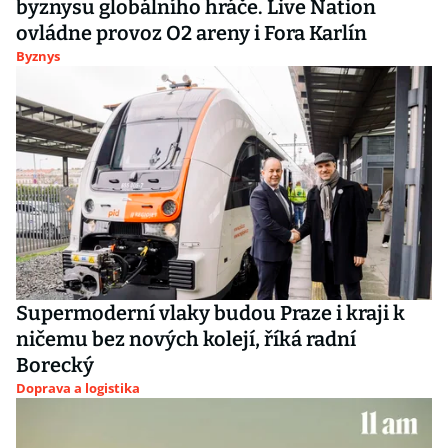
byznysu globálního hráče. Live Nation
ovládne provoz O2 areny i Fora Karlín
Byznys
Supermoderní vlaky budou Praze i kraji k
ničemu bez nových kolejí, říká radní
Borecký
Doprava a logistika