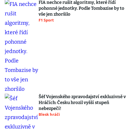
FIA nechce rušit algoritmy, které řídí
pohonné jednotky. Podle Tombazise by to
vše jen zhoršilo
F1 Sport
Šéf Vojenského zpravodajství exkluzivně v
Hráčích: Česku hrozil vyšší stupeň
nebezpečí!
Blesk hráči