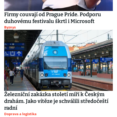
Firmy couvají od Prague Pride. Podporu
duhovému festivalu škrtl i Microsoft
Byznys
Železniční zakázka století míří k Českým
drahám. Jako vítěze je schválili středočeští
radní
Doprava a logistika