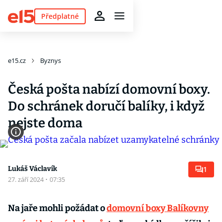
Předplatné
e15.cz
Byznys
Česká pošta nabízí domovní boxy.
Do schránek doručí balíky, i když
nejste doma
Lukáš Václavík
1
27. září 2024
·
07:35
Na jaře mohli požádat o
domovní boxy Balíkovny