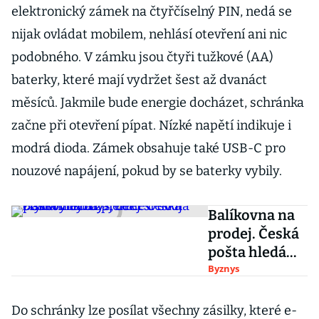
elektronický zámek na čtyřčíselný PIN, nedá se
nijak ovládat mobilem, nehlásí otevření ani nic
podobného. V zámku jsou čtyři tužkové (AA)
baterky, které mají vydržet šest až dvanáct
měsíců. Jakmile bude energie docházet, schránka
začne při otevření pípat. Nízké napětí indikuje i
modrá dioda. Zámek obsahuje také USB-C pro
nouzové napájení, pokud by se baterky vybily.
Balíkovna na
prodej. Česká
pošta hledá
zájemce o svůj
Byznys
ziskový
byznys, cení si
Do schránky lze posílat všechny zásilky, které e-