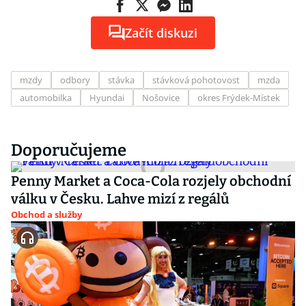
Začít diskuzi
mzdy
odbory
stávka
stávková pohotovost
mzda
automobilka
Hyundai
Nošovice
okres Frýdek-Místek
Doporučujeme
Penny Market a Coca-Cola rozjely obchodní
válku v Česku. Lahve mizí z regálů
Obchod a služby