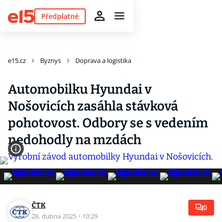
Předplatné
e15.cz
Byznys
Doprava a logistika
Automobilku Hyundai v
Nošovicích zasáhla stávková
pohotovost. Odbory se s vedením
nedohodly na mzdách
ČTK
0
28. dubna 2025
·
10:29