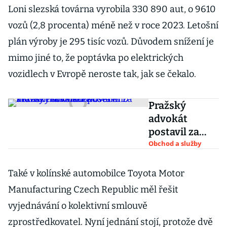
Loni slezská továrna vyrobila 330 890 aut, o 9610
vozů (2,8 procenta) méně než v roce 2023. Letošní
plán výroby je 295 tisíc vozů. Důvodem snížení je
mimo jiné to, že poptávka po elektrických
vozidlech v Evropě neroste tak, jak se čekalo.
Pražský
advokát
postavil za
stovky
Obchod a služby
milionů
Pivovar v
Také v kolínské automobilce Toyota Motor
Texasu.
Manufacturing Czech Republic měl řešit
Povolal
vyjednávání o kolektivní smlouvě
zkušeného
zprostředkovatel. Nyní jednání stojí, protože dvě
manažera i