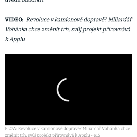
uvedli odboráři.
VIDEO:
Revoluce v kamionové dopravě? Miliardář
Vohánka chce změnit trh, svůj projekt přirovnává
k Applu
FLOW: Revoluce v kamionové dopravě? Miliardář Vohánka chce
změnit trh, svůj projekt přirovnává k Applu • e15