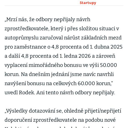
sledování srdce
Startupy
získal investici
desítek milionů
„Mrzí nás, že odbory nepřijaly návrh
korun
zprostředkovatele, který i přes složitou situaci v
autoprůmyslu zaručoval nárůst základních mezd
pro zaměstnance o 4,8 procenta od 1. dubna 2025
a další 4,8 procenta od 1. ledna 2026 a zároveň
vyplacení mimořádného bonusu ve výši 50.000
korun. Na dnešním jednání jsme navíc navrhli
navýšení bonusu na celkových 60.000 korun,“
uvedl Rodek. Ani tento návrh odbory nepřijaly.
„Výsledky dotazování se, ohledně přijetí/nepřijetí
doporučení zprostředkovatele na podobu nové