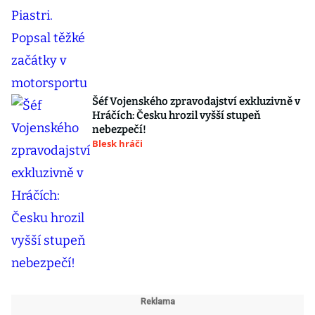
Šéf Vojenského zpravodajství exkluzivně v
Hráčích: Česku hrozil vyšší stupeň
nebezpečí!
Blesk hráči