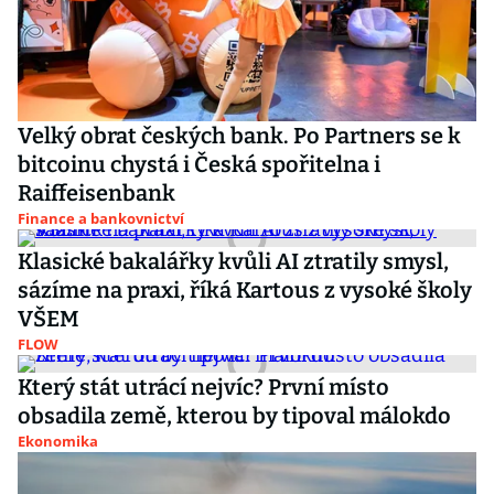
Velký obrat českých bank. Po Partners se k
bitcoinu chystá i Česká spořitelna i
Raiffeisenbank
Finance a bankovnictví
Klasické bakalářky kvůli AI ztratily smysl,
sázíme na praxi, říká Kartous z vysoké školy
VŠEM
FLOW
Který stát utrácí nejvíc? První místo
obsadila země, kterou by tipoval málokdo
Ekonomika