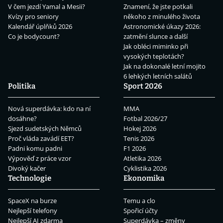
V čem jezdí Yamal a Mesii?
Znamení, že jste potkali
Kvízy pro seniory
někoho z minulého života
Kalendář úplňků 2026
Astronomické úkazy 2026:
Co je bodycount?
zatmění slunce a další
Jak obléci miminko při
vysokých teplotách?
Jak na dokonalé letní mojito
6 lehkých letních salátů
Politika
Sport 2026
Nová superdávka: kdo na ní
MMA
dosáhne?
Fotbal 2026/27
Sjezd sudetských Němců
Hokej 2026
Proč vláda zavádí EET?
Tenis 2026
Padni komu padni
F1 2026
Výpověď z práce vzor
Atletika 2026
Divoký kačer
Cyklistika 2026
Technologie
Ekonomika
SpaceX na burze
Temu a clo
Nejlepší telefony
Spořicí účty
Nejlepší AI zdarma
Superdávka – změny