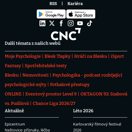
RSS
Kariéra
Další témata z našich webů
Moje Psychologie
Blesk Tlapky
Hráči na Blesku
iSport
Fantasy
Spotřebitelské testy
Blesku
Nemovitosti
Psychologika - podcast rozbíjející
psychologické mýty
Fotbalové přestupy
ONLINE
Eventový prostor Level 9
OKTAGON 92: Szabová
vs. Pudilová
Chance Liga 2026/27
Aktuálně
Léto 2026
Epicentrum
Karlovarský filmový festival
Neštovice: příznaky, léčba
2026