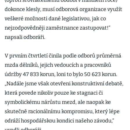
(oproti srovnatelnému období v minulém roce)
dokonce klesly, musí odborová organizace využít
veškeré možnosti dané legislativou, jak co
nejzodpovědněji zaměstnance zastupovat!“
napsali odboráři.
V prvním čtvrtletí činila podle odborů průměrná
mzda dělníků, jejich vedoucích a pracovníků
údržby 47 833 korun, loni to bylo 50 623 korun.
„Nadále jsme však otevřeni konstruktivní debatě,
která povede nikoliv pouze ke stagnaci či
symbolickému nárůstu mezd, ale naopak ke
skutečně racionálnímu kompromisu, který lépe
odráží hospodářskou kondici našeho závodu,“