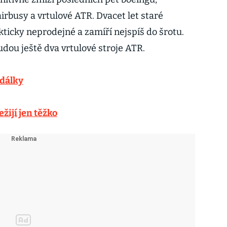
rbusy a vrtulové ATR. Dvacet let staré
kticky neprodejné a zamíří nejspíš do šrotu.
dou ještě dva vrtulové stroje ATR.
 dálky
žijí jen těžko