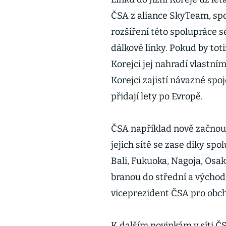
ČSA z aliance SkyTeam, spo
rozšíření této spolupráce s
dálkové linky. Pokud by tot
Korejci jej nahradí vlastním
Korejci zajistí návazné spo
přidají lety po Evropě.
ČSA například nově začnou 
jejich sítě se zase díky sp
Bali, Fukuoka, Nagoja, Osak
branou do střední a východn
viceprezident ČSA pro obch
K dalším novinkám v síti Č