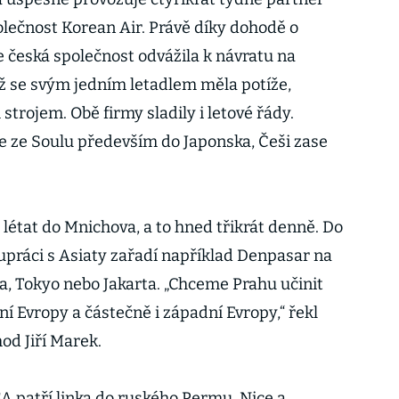
lečnost Korean Air. Právě díky dohodě o
e česká společnost odvážila k návratu na
iž se svým jedním letadlem měla potíže,
 strojem. Obě firmy sladily i letové řády.
je ze Soulu především do Japonska, Češi zase
létat do Mnichova, a to hned třikrát denně. Do
olupráci s Asiaty zařadí například Denpasar na
a, Tokyo nebo Jakarta. „Chceme Prahu učinit
í Evropy a částečně i západní Evropy,“ řekl
od Jiří Marek.
SA patří linka do ruského Permu, Nice a