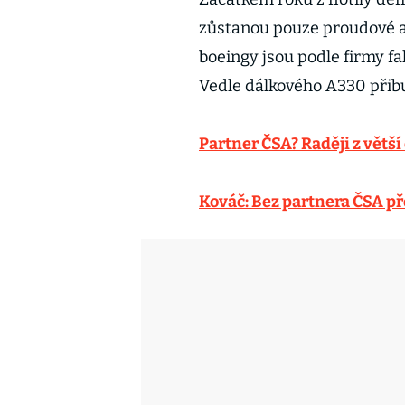
zůstanou pouze proudové ai
boeingy jsou podle firmy fa
Vedle dálkového A330 přibu
Partner ČSA? Raději z větší
Kováč: Bez partnera ČSA pře