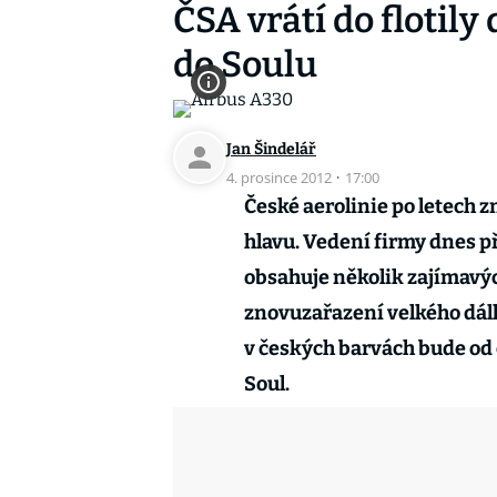
ČSA vrátí do flotily
do Soulu
Jan Šindelář
4. prosince 2012
·
17:00
České aerolinie po letech 
hlavu. Vedení firmy dnes pře
obsahuje několik zajímavý
znovuzařazení velkého dálk
v českých barvách bude od 
Soul.