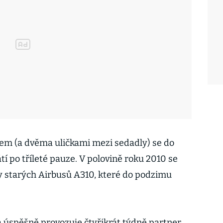
pem (a dvěma uličkami mezi sedadly) se do
tí po tříleté pauze. V polovině roku 2010 se
ly starých Airbusů A310, které do podzimu
ta úspěšně provozuje čtyřikrát týdně partner