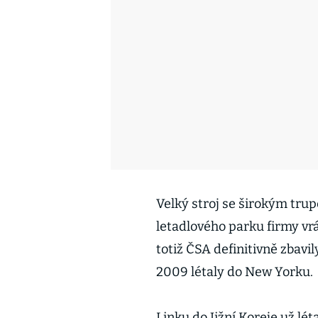
Velký stroj se širokým tru
letadlového parku firmy vrá
totiž ČSA definitivně zbavi
2009 létaly do New Yorku.
Linku do Jižní Koreje už lé