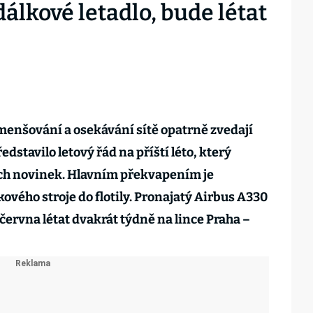
 dálkové letadlo, bude létat
zmenšování a osekávání sítě opatrně zvedají
dstavilo letový řád na příští léto, který
ch novinek. Hlavním překvapením je
ového stroje do flotily. Pronajatý Airbus A330
června létat dvakrát týdně na lince Praha –