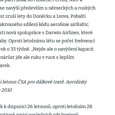
e se navýší především u německých a ruských
t zruší lety do Doněcku a Lvova, Pobaltí
kzvaného sdílení kódu aerolinie airBaltic.
stí nová spolupráce s Darwin Airlines, které
aby. Oproti letošnímu létu se počet frekvencí
rok o 33 týdně. „Nejde ale o navýšení kapacit.
árůst jde ale ruku v ruce s lepším
Marek.
í letoun ČSA pro dálkové tratě. Aerolinky
e 2010
k k dispozici 26 letounů, oproti letošním 28.
initivně zmizí posledních pět boeingů,