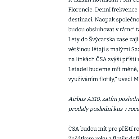
Florencie. Denní frekvenc
destinací. Naopak společnos
budou obsluhovat v rámci ta
Lety do Švýcarska zase zaji
většinou létají s malými Sa
na linkách ČSA zvýší příští 
Letadel budeme mít méně, n
využíváním flotily,“ uvedl 
Airbus A310, zatím posledn
prodaly poslední kus v roc
ČSA budou mít pro příští ro
Začátkem roku z flotily def