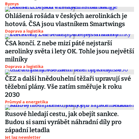
Byznys
Ohlášená rošáda v českých aerolinkách je
hotová. ČSA jsou vlastníkem Smartwings
Doprava a logistika
ČSA končí. Z nebe mizí páté nejstarší
aerolinky světa i lety OK. Tohle jsou největší
milníky
Doprava a logistika
ČEZ a další hnědouhelní těžaři upravují své
těžební plány. Vše zatím směřuje k roku
2030
Průmysl a energetika
Rusové hledají cestu, jak obejít sankce.
Budou si sami vyrábět náhradní díly pro
západní letadla
Jet lag newsletter