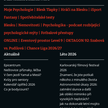
Moje Psychologie
Blesk Tlapky
Hráči na Blesku
iSport
Fantasy
Spotřebitelské testy
Blesku
Nemovitosti
Psychologika - podcast rozbíjející
psychologické mýty
Fotbalové přestupy
ONLINE
Eventový prostor Level 9
OKTAGON 92: Szabová
vs. Pudilová
Chance Liga 2026/27
Aktuálně
Léto 2026
Epicentrum
Karlovarský filmový festival
Neštovice: příznaky, léčba
2026
V čem jezdí Yamal a Mesii?
Znamení, že jste potkali
Kvízy pro seniory
někoho z minulého života
Kalendář úplňků 2026
Astronomické úkazy 2026:
Co je bodycount?
zatmění slunce a další
Jak obléci miminko při
vysokých teplotách?
Jak na dokonalé letní mojito