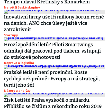
Tempo udával Křetínský s Komárkem
Největší české skupiny
Inovativní firmy ušetří miliony korun ročně
na daních. ANO chce úlevy ještě více
zatraktivnit
Startupy
Hrozí zpoždění letů? Piloti Smartwings
odmítají dál pracovat pod tlakem, vstupují
do stávkové pohotovosti
Doprava a logistika
Pražské letiště není provinční. Roste
rychleji než průměr Evropy a má strategii,
tvrdí jeho šéf
Názory a analýzy
Zisk Letiště Praha vyskočil o miliardu.
Přiblížilo se číslům z rekordního roku 2019