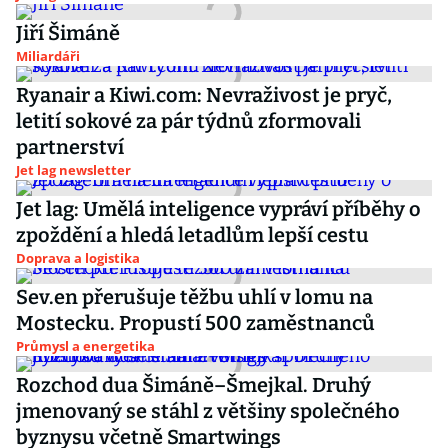
Jiří Šimáně
Miliardáři
Ryanair a Kiwi.com: Nevraživost je pryč,
letití sokové za pár týdnů zformovali
partnerství
Jet lag newsletter
Jet lag: Umělá inteligence vypráví příběhy o
zpoždění a hledá letadlům lepší cestu
Doprava a logistika
Sev.en přerušuje těžbu uhlí v lomu na
Mostecku. Propustí 500 zaměstnanců
Průmysl a energetika
Rozchod dua Šimáně–Šmejkal. Druhý
jmenovaný se stáhl z většiny společného
byznysu včetně Smartwings