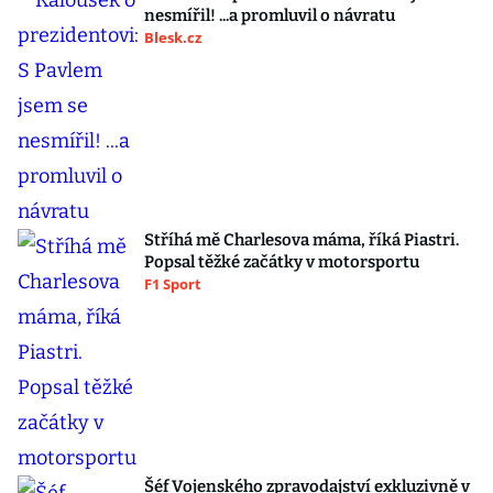
nesmířil! ...a promluvil o návratu
Blesk.cz
Stříhá mě Charlesova máma, říká Piastri.
Popsal těžké začátky v motorsportu
F1 Sport
Šéf Vojenského zpravodajství exkluzivně v