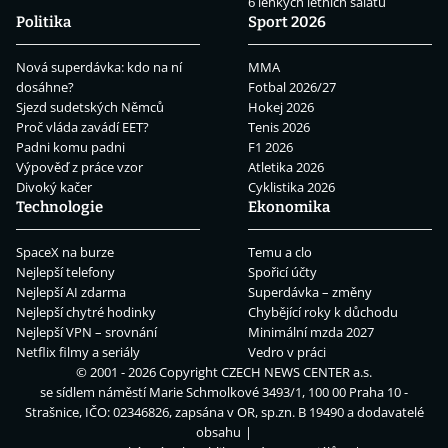
6 lehkých letních salátů
Politika
Sport 2026
Nová superdávka: kdo na ní
MMA
dosáhne?
Fotbal 2026/27
Sjezd sudetských Němců
Hokej 2026
Proč vláda zavádí EET?
Tenis 2026
Padni komu padni
F1 2026
Výpověď z práce vzor
Atletika 2026
Divoký kačer
Cyklistika 2026
Technologie
Ekonomika
SpaceX na burze
Temu a clo
Nejlepší telefony
Spořicí účty
Nejlepší AI zdarma
Superdávka – změny
Nejlepší chytré hodinky
Chybějící roky k důchodu
Nejlepší VPN – srovnání
Minimální mzda 2027
Netflix filmy a seriály
Vedro v práci
© 2001 - 2026 Copyright
CZECH NEWS CENTER a.s.
se sídlem náměstí Marie Schmolkové 3493/1, 100 00 Praha 10 -
Strašnice, IČO: 02346826, zapsána v OR, sp.zn. B 19490 a dodavatelé
obsahu