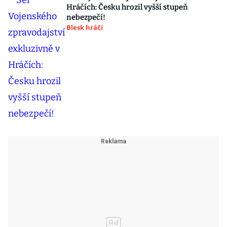
Hráčích: Česku hrozil vyšší stupeň
nebezpečí!
Blesk hráči