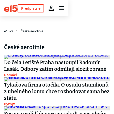
Předplatné
e15.cz
České aerolinie
České aerolinie
Do čela Letiště Praha nastoupil Radomír
Lašák. Odbory zatím odmítají složit zbraně
Domácí
Tykačova firma otočila. O osudu stamilionů
z uhelného lomu chce rozhodovat sama bez
státu
Byznys
Sev.en rozdělí úspory za rekultivace obcím