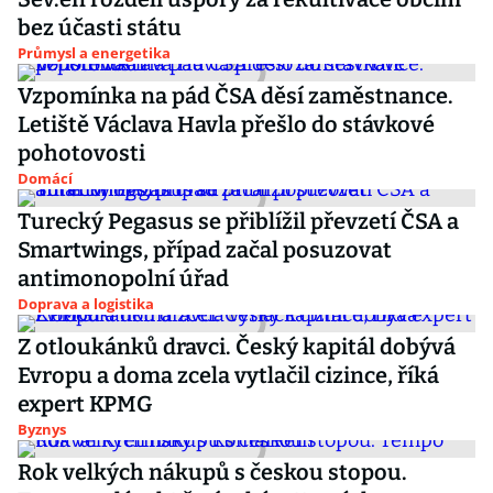
bez účasti státu
Průmysl a energetika
Vzpomínka na pád ČSA děsí zaměstnance.
Letiště Václava Havla přešlo do stávkové
pohotovosti
Domácí
Turecký Pegasus se přiblížil převzetí ČSA a
Smartwings, případ začal posuzovat
antimonopolní úřad
Doprava a logistika
Z otloukánků dravci. Český kapitál dobývá
Evropu a doma zcela vytlačil cizince, říká
expert KPMG
Byznys
Rok velkých nákupů s českou stopou.