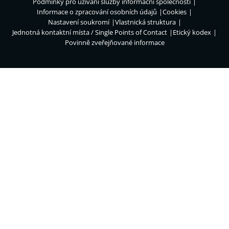
Podmínky pro užívání služby informační společnosti
Informace o zpracování osobních údajů
Cookies
Nastavení soukromí
Vlastnická struktura
Jednotná kontaktní místa / Single Points of Contact
Etický kodex
Povinně zveřejňované informace