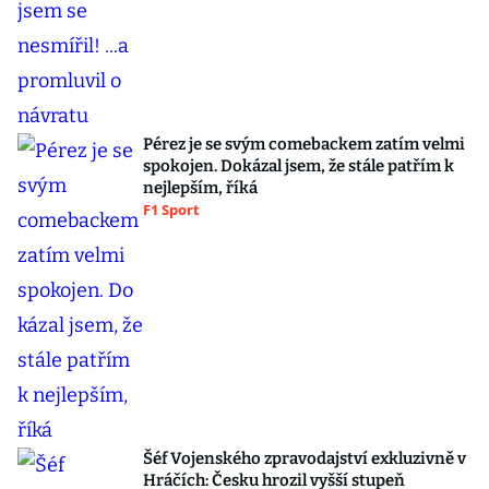
Pérez je se svým comebackem zatím velmi
spokojen. Dokázal jsem, že stále patřím k
nejlepším, říká
F1 Sport
Šéf Vojenského zpravodajství exkluzivně v
Hráčích: Česku hrozil vyšší stupeň