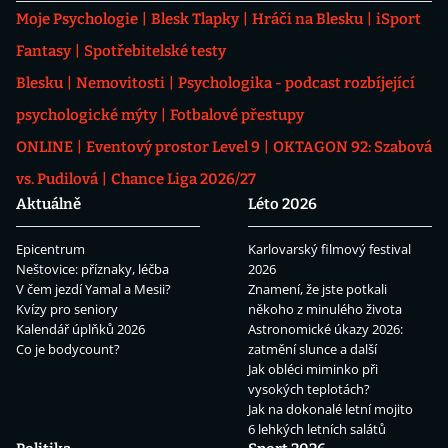
Moje Psychologie
Blesk Tlapky
Hráči na Blesku
iSport
Fantasy
Spotřebitelské testy
Blesku
Nemovitosti
Psychologika - podcast rozbíjející
psychologické mýty
Fotbalové přestupy
ONLINE
Eventový prostor Level 9
OKTAGON 92: Szabová
vs. Pudilová
Chance Liga 2026/27
Aktuálně
Léto 2026
Epicentrum
Karlovarský filmový festival
Neštovice: příznaky, léčba
2026
V čem jezdí Yamal a Mesii?
Znamení, že jste potkali
Kvízy pro seniory
někoho z minulého života
Kalendář úplňků 2026
Astronomické úkazy 2026:
Co je bodycount?
zatmění slunce a další
Jak obléci miminko při
vysokých teplotách?
Jak na dokonalé letní mojito
6 lehkých letních salátů