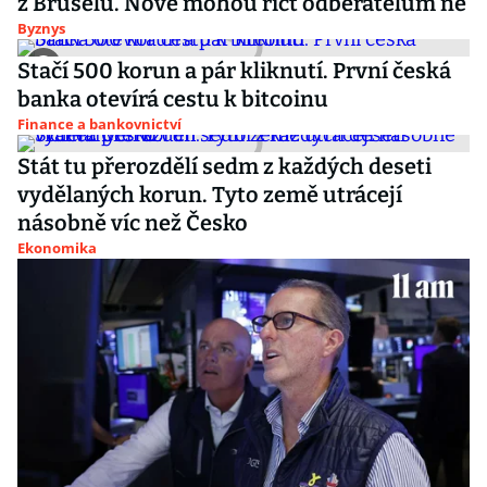
z Bruselu. Nově mohou říct odběratelům ne
Byznys
Stačí 500 korun a pár kliknutí. První česká
banka otevírá cestu k bitcoinu
Finance a bankovnictví
Stát tu přerozdělí sedm z každých deseti
vydělaných korun. Tyto země utrácejí
násobně víc než Česko
Ekonomika