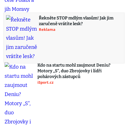
Řekněte STOP mdlým vlasům! Jak jim
zaručeně vrátíte lesk?
Reklama
Kdo na startu mohl zaujmout Deniu?
Motory „S“, duo Zbrojovky i lídři
pohárových zástupců
iSport.cz