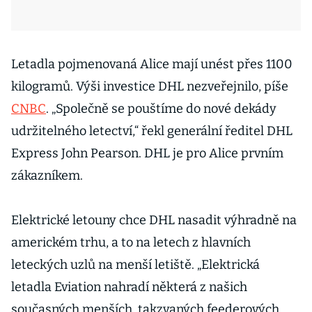
Letadla pojmenovaná Alice mají unést přes 1100
kilogramů. Výši investice DHL nezveřejnilo, píše
CNBC
. „Společně se pouštíme do nové dekády
udržitelného letectví,“ řekl generální ředitel DHL
Express John Pearson. DHL je pro Alice prvním
zákazníkem.
Elektrické letouny chce DHL nasadit výhradně na
americkém trhu, a to na letech z hlavních
leteckých uzlů na menší letiště. „Elektrická
letadla Eviation nahradí některá z našich
současných menších, takzvaných feederových