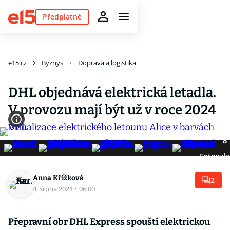
Předplatné
e15.cz
Byznys
Doprava a logistika
DHL objednává elektrická letadla.
V provozu mají být už v roce 2024
8
Fotogale
Anna Křížková
2
4. srpna 2021
·
06:00
Přepravní obr DHL Express spouští elektrickou