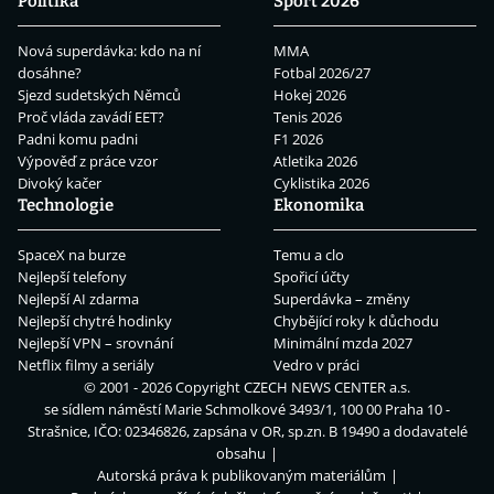
Politika
Sport 2026
Nová superdávka: kdo na ní
MMA
dosáhne?
Fotbal 2026/27
Sjezd sudetských Němců
Hokej 2026
Proč vláda zavádí EET?
Tenis 2026
Padni komu padni
F1 2026
Výpověď z práce vzor
Atletika 2026
Divoký kačer
Cyklistika 2026
Technologie
Ekonomika
SpaceX na burze
Temu a clo
Nejlepší telefony
Spořicí účty
Nejlepší AI zdarma
Superdávka – změny
Nejlepší chytré hodinky
Chybějící roky k důchodu
Nejlepší VPN – srovnání
Minimální mzda 2027
Netflix filmy a seriály
Vedro v práci
© 2001 - 2026 Copyright
CZECH NEWS CENTER a.s.
se sídlem náměstí Marie Schmolkové 3493/1, 100 00 Praha 10 -
Strašnice, IČO: 02346826, zapsána v OR, sp.zn. B 19490 a dodavatelé
obsahu
Autorská práva k publikovaným materiálům