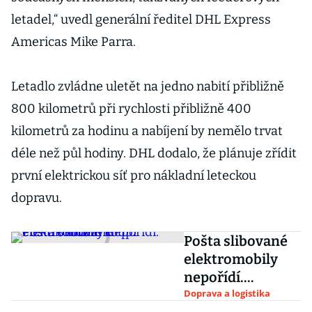
letadel,“ uvedl generální ředitel DHL Express
Americas Mike Parra.
Letadlo zvládne uletět na jedno nabití přibližně
800 kilometrů při rychlosti přibližně 400
kilometrů za hodinu a nabíjení by nemělo trvat
déle než půl hodiny. DHL dodalo, že plánuje zřídit
první elektrickou síť pro nákladní leteckou
dopravu.
Pošta slibované
elektromobily
nepořídí.
Pošťákům ale
Doprava a logistika