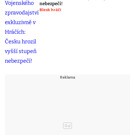
nebezpečí!
Blesk hráči