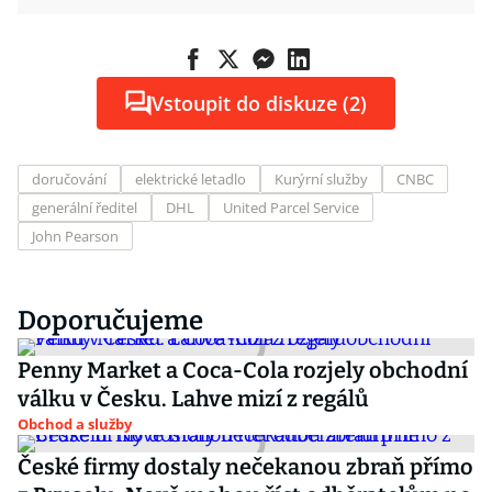
Vstoupit do diskuze (2)
doručování
elektrické letadlo
Kurýrní služby
CNBC
generální ředitel
DHL
United Parcel Service
John Pearson
Doporučujeme
Penny Market a Coca-Cola rozjely obchodní
válku v Česku. Lahve mizí z regálů
Obchod a služby
České firmy dostaly nečekanou zbraň přímo