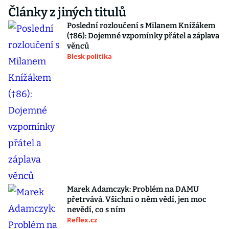
Články z jiných titulů
Poslední rozloučení s Milanem Knížákem
(†86): Dojemné vzpomínky přátel a záplava
věnců
Blesk politika
Marek Adamczyk: Problém na DAMU
přetrvává. Všichni o něm vědí, jen moc
nevědí, co s ním
Reflex.cz