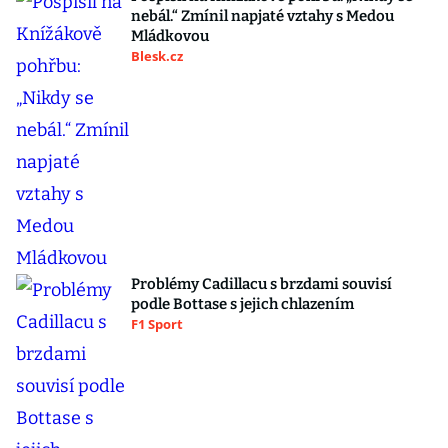
nebál.“ Zmínil napjaté vztahy s Medou
Mládkovou
Blesk.cz
Problémy Cadillacu s brzdami souvisí
podle Bottase s jejich chlazením
F1 Sport