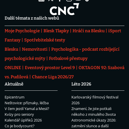
Další témata z našich webů
Moje Psychologie
Blesk Tlapky
Hráči na Blesku
iSport
Fantasy
Spotřebitelské testy
Blesku
Nemovitosti
Psychologika - podcast rozbíjející
psychologické mýty
Fotbalové přestupy
ONLINE
Eventový prostor Level 9
OKTAGON 92: Szabová
vs. Pudilová
Chance Liga 2026/27
Aktuálně
Léto 2026
Epicentrum
Karlovarský filmový festival
Neštovice: příznaky, léčba
2026
V čem jezdí Yamal a Mesii?
Znamení, že jste potkali
Kvízy pro seniory
někoho z minulého života
Kalendář úplňků 2026
Astronomické úkazy 2026:
Co je bodycount?
zatmění slunce a další