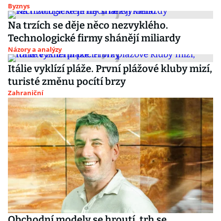
Byznys
Na trzích se děje něco nezvyklého.
Technologické firmy shánějí miliardy
Názory a analýzy
Itálie vyklízí pláže. První plážové kluby mizí,
turisté změnu pocítí brzy
Zahraniční
Obchodní modely se hroutí, trh se