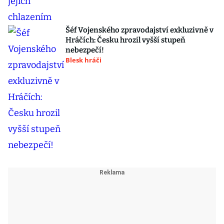
Šéf Vojenského zpravodajství exkluzivně v
Hráčích: Česku hrozil vyšší stupeň
nebezpečí!
Blesk hráči