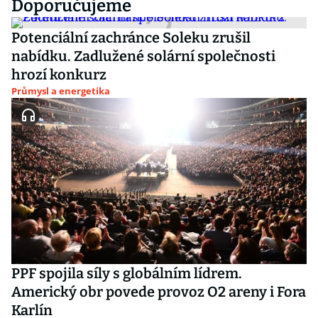
Doporučujeme
Potenciální zachránce Soleku zrušil
nabídku. Zadlužené solární společnosti
hrozí konkurz
Průmysl a energetika
PPF spojila síly s globálním lídrem.
Americký obr povede provoz O2 areny i Fora
Karlín