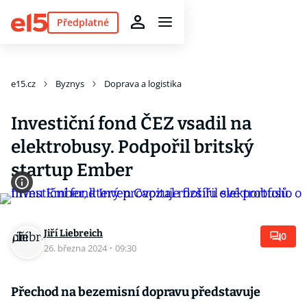
Předplatné
e15.cz
Byznys
Doprava a logistika
Investiční fond ČEZ vsadil na
elektrobusy. Podpořil britský
startup Ember
Jiří Liebreich
0
26. března 2024
·
09:30
Přechod na bezemisní dopravu představuje