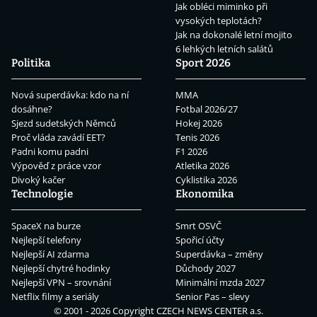
Jak obléci miminko při
vysokých teplotách?
Jak na dokonalé letní mojito
6 lehkých letních salátů
Politika
Sport 2026
Nová superdávka: kdo na ní
MMA
dosáhne?
Fotbal 2026/27
Sjezd sudetských Němců
Hokej 2026
Proč vláda zavádí EET?
Tenis 2026
Padni komu padni
F1 2026
Výpověď z práce vzor
Atletika 2026
Divoký kačer
Cyklistika 2026
Technologie
Ekonomika
SpaceX na burze
Smrt OSVČ
Nejlepší telefony
Spořicí účty
Nejlepší AI zdarma
Superdávka – změny
Nejlepší chytré hodinky
Důchody 2027
Nejlepší VPN – srovnání
Minimální mzda 2027
Netflix filmy a seriály
Senior Pas – slevy
© 2001 - 2026 Copyright
CZECH NEWS CENTER a.s.