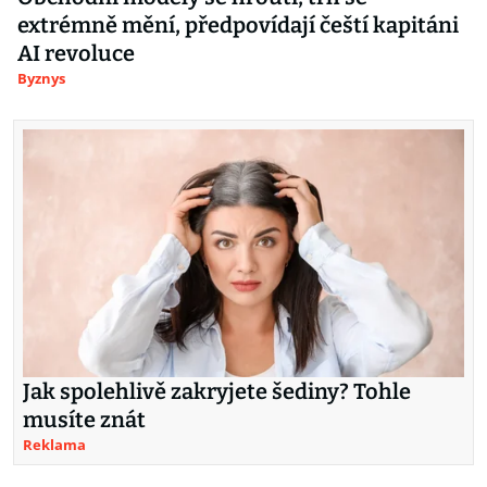
extrémně mění, předpovídají čeští kapitáni
AI revoluce
Byznys
Jak spolehlivě zakryjete šediny? Tohle
musíte znát
Reklama