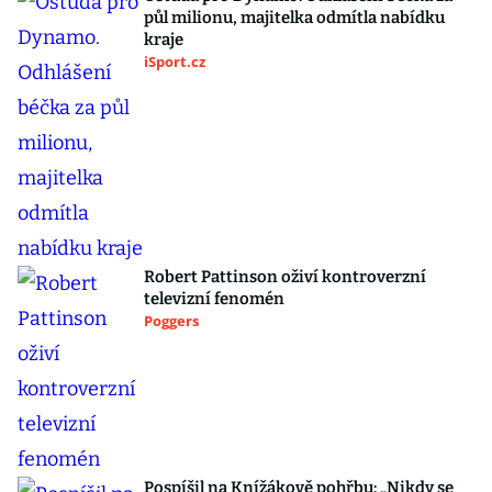
půl milionu, majitelka odmítla nabídku
kraje
iSport.cz
Robert Pattinson oživí kontroverzní
televizní fenomén
Poggers
Pospíšil na Knížákově pohřbu: „Nikdy se