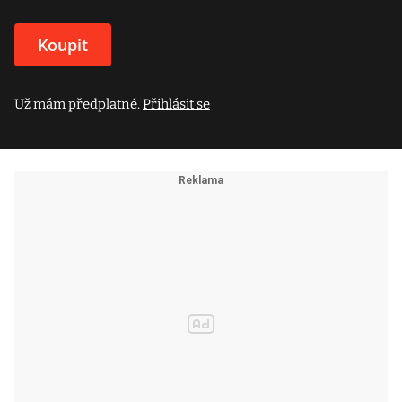
Koupit
Už mám předplatné.
Přihlásit se