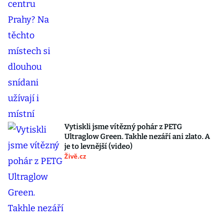
Vytiskli jsme vítězný pohár z PETG
Ultraglow Green. Takhle nezáří ani zlato. A
je to levnější (video)
Živě.cz