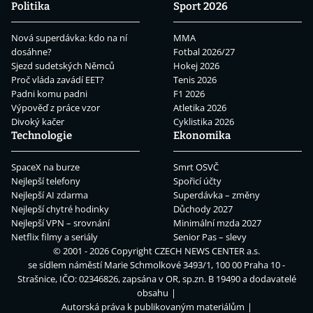
Politika
Sport 2026
Nová superdávka: kdo na ní
MMA
dosáhne?
Fotbal 2026/27
Sjezd sudetských Němců
Hokej 2026
Proč vláda zavádí EET?
Tenis 2026
Padni komu padni
F1 2026
Výpověď z práce vzor
Atletika 2026
Divoký kačer
Cyklistika 2026
Technologie
Ekonomika
SpaceX na burze
Smrt OSVČ
Nejlepší telefony
Spořicí účty
Nejlepší AI zdarma
Superdávka – změny
Nejlepší chytré hodinky
Důchody 2027
Nejlepší VPN – srovnání
Minimální mzda 2027
Netflix filmy a seriály
Senior Pas – slevy
© 2001 - 2026 Copyright
CZECH NEWS CENTER a.s.
se sídlem náměstí Marie Schmolkové 3493/1, 100 00 Praha 10 -
Strašnice, IČO: 02346826, zapsána v OR, sp.zn. B 19490 a dodavatelé
obsahu
Autorská práva k publikovaným materiálům