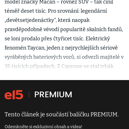
model značky Macan – rovněž SUV – tak činil
téměř deset tisíc. Pro srovnání: legendární
„devětsetjedenáctky“, která naopak
pravděpodobně vévodí popularitě skalních fandů,
se loni prodalo přes čtyřicet tisíc. Elektrický
fenomén Taycan, jeden z nejrychlejších sériově
vyráběných bateriových vozů, si odvezli majitelé v
35 tisících případech. Z Cayenne se stal trhák.
Tento článek je součástí balíčku PREMIUM.
Odemkněte si exkluzivní obsah a videa!