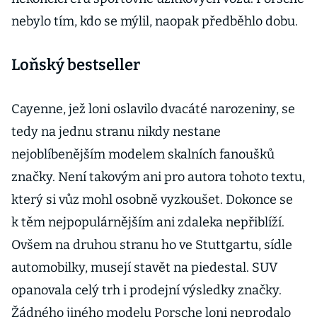
nebylo tím, kdo se mýlil, naopak předběhlo dobu.
Loňský bestseller
Cayenne, jež loni oslavilo dvacáté narozeniny, se
tedy na jednu stranu nikdy nestane
nejoblíbenějším modelem skalních fanoušků
značky. Není takovým ani pro autora tohoto textu,
který si vůz mohl osobně vyzkoušet. Dokonce se
k těm nejpopulárnějším ani zdaleka nepřiblíží.
Ovšem na druhou stranu ho ve Stuttgartu, sídle
automobilky, musejí stavět na piedestal. SUV
opanovala celý trh i prodejní výsledky značky.
Žádného jiného modelu Porsche loni neprodalo