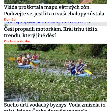
Vláda proškrtala mapu větrných zón.
Podívejte se, jestli ta u vaší chalupy zůstala
Domácí
Češi propadli motorkám. Král trhu těží z
trendu, který jiné děsí
Obchod a služby
Sucho drtí vodácký byznys. Voda zmizela i z