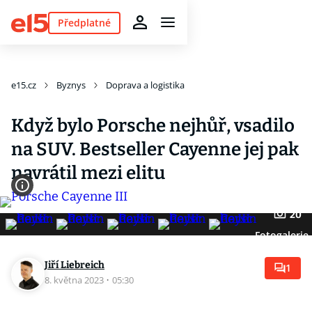
Předplatné
e15.cz
Byznys
Doprava a logistika
Když bylo Porsche nejhůř, vsadilo
na SUV. Bestseller Cayenne jej pak
navrátil mezi elitu
20
Fotogalerie
Jiří Liebreich
1
8. května 2023
·
05:30