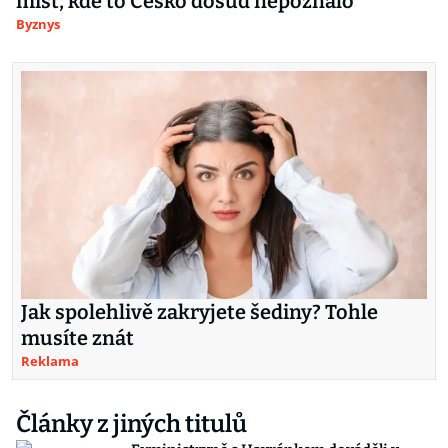
míst, kde to Česko dosud nepoznalo
Byznys
Jak spolehlivě zakryjete šediny? Tohle
musíte znát
Reklama
Články z jiných titulů