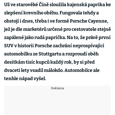
Už ve starověké Číně sloužila kajenská paprika ke
zlepšení krevního oběhu. Fungovala tehdy a
obstojí i dnes, třeba i ve formě Porsche Cayenne,
jež je dle marketérů určené pro cestovatele stejně
zapálené jako rudá paprička. Na to, že právě první
SUV v historii Porsche zachrání neprospívající
automobilku ze Stuttgartu a rozproudí oběh
desítkám tisíc kupců každý rok, by si před
dvaceti lety vsadil málokdo. Automobilce ale
tenhle nápad vyšel.