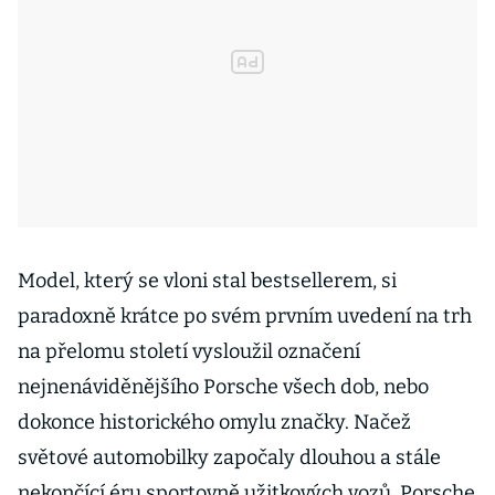
Model, který se vloni stal bestsellerem, si
paradoxně krátce po svém prvním uvedení na trh
na přelomu století vysloužil označení
nejnenáviděnějšího Porsche všech dob, nebo
dokonce historického omylu značky. Načež
světové automobilky započaly dlouhou a stále
nekončící éru sportovně užitkových vozů. Porsche