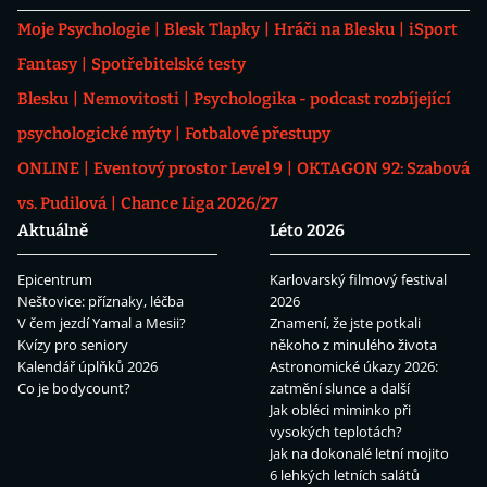
Moje Psychologie
Blesk Tlapky
Hráči na Blesku
iSport
Fantasy
Spotřebitelské testy
Blesku
Nemovitosti
Psychologika - podcast rozbíjející
psychologické mýty
Fotbalové přestupy
ONLINE
Eventový prostor Level 9
OKTAGON 92: Szabová
vs. Pudilová
Chance Liga 2026/27
Aktuálně
Léto 2026
Epicentrum
Karlovarský filmový festival
Neštovice: příznaky, léčba
2026
V čem jezdí Yamal a Mesii?
Znamení, že jste potkali
Kvízy pro seniory
někoho z minulého života
Kalendář úplňků 2026
Astronomické úkazy 2026:
Co je bodycount?
zatmění slunce a další
Jak obléci miminko při
vysokých teplotách?
Jak na dokonalé letní mojito
6 lehkých letních salátů