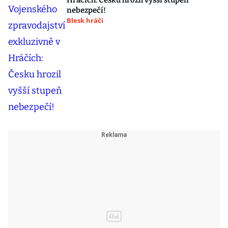
Hráčích: Česku hrozil vyšší stupeň
nebezpečí!
Blesk hráči