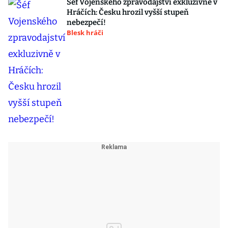
Šéf Vojenského zpravodajství exkluzivně v
Hráčích: Česku hrozil vyšší stupeň
nebezpečí!
Blesk hráči