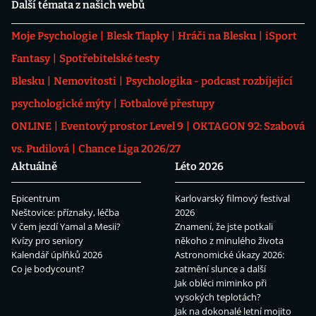
Další témata z našich webů
Moje Psychologie
Blesk Tlapky
Hráči na Blesku
iSport
Fantasy
Spotřebitelské testy
Blesku
Nemovitosti
Psychologika - podcast rozbíjející
psychologické mýty
Fotbalové přestupy
ONLINE
Eventový prostor Level 9
OKTAGON 92: Szabová
vs. Pudilová
Chance Liga 2026/27
Aktuálně
Léto 2026
Epicentrum
Karlovarský filmový festival
Neštovice: příznaky, léčba
2026
V čem jezdí Yamal a Mesii?
Znamení, že jste potkali
Kvízy pro seniory
někoho z minulého života
Kalendář úplňků 2026
Astronomické úkazy 2026:
Co je bodycount?
zatmění slunce a další
Jak obléci miminko při
vysokých teplotách?
Jak na dokonalé letní mojito