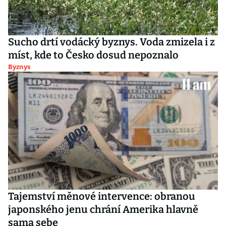
Sucho drtí vodácký byznys. Voda zmizela i z
míst, kde to Česko dosud nepoznalo
Byznys
Tajemství měnové intervence: obranou
japonského jenu chrání Amerika hlavně
sama sebe