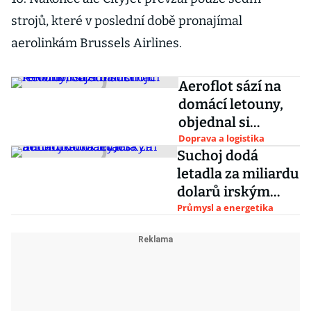
strojů, které v poslední době pronajímal
aerolinkám Brussels Airlines.
Aeroflot sází na
domácí letouny,
objednal si
rekordních sto
Doprava a logistika
Suchoj dodá
suchojů
letadla za miliardu
dolarů irským
aerolinkám
Průmysl a energetika
CityJet