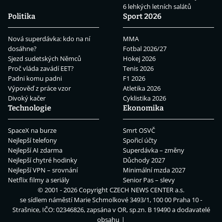
6 lehkých letních salátů
Politika
Sport 2026
Nová superdávka: kdo na ní
MMA
dosáhne?
Fotbal 2026/27
Sjezd sudetských Němců
Hokej 2026
Proč vláda zavádí EET?
Tenis 2026
Padni komu padni
F1 2026
Výpověď z práce vzor
Atletika 2026
Divoký kačer
Cyklistika 2026
Technologie
Ekonomika
SpaceX na burze
Smrt OSVČ
Nejlepší telefony
Spořicí účty
Nejlepší AI zdarma
Superdávka – změny
Nejlepší chytré hodinky
Důchody 2027
Nejlepší VPN – srovnání
Minimální mzda 2027
Netflix filmy a seriály
Senior Pas – slevy
© 2001 - 2026 Copyright
CZECH NEWS CENTER a.s.
se sídlem náměstí Marie Schmolkové 3493/1, 100 00 Praha 10 -
Strašnice, IČO: 02346826, zapsána v OR, sp.zn. B 19490 a dodavatelé
obsahu