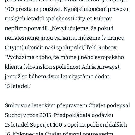
100 přestane používat. Nynější ukončení provozu
ruských letadel společností CityJet Rubcov
nepřímo potvrdil. „Nevylučujeme, že pokud
nenalezneme jinou variantu, můžeme (s firmou
CityJet) ukončit naši spolupráci,“ řekl Rubcov.
“Vycházíme z toho, že máme jiného evropského
klienta (slovinskou společnost Adria Airways),
jemuž se během dvou let chystáme dodat
15 letadel.“
Smlouvu s leteckým přepravcem CityJet podepsal
Suchoj v roce 2015. Předpokládala dodávku
15 letadel Superjet 100 s opcí na pořízení dalších
16. Nakonec ale CityJet převzal pouze sedm