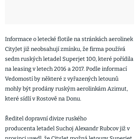
Informace o letecké flotile na stránkách aerolinek
CityJet již neobsahují zmínku, že firma používá
sedm ruských letadel Superjet 100, které pořídila
na leasing v letech 2016 a 2017. Podle informací
Vedomostí by některé z vyřazených letounů
mohly být prodány ruským aerolinkám Azimut,
které sídlí v Rostově na Donu.
Ředitel dopravní divize ruského
producenta letadel Suchoj Alexandr Rubcov již v
prosinci uvedl, že CityJet možná letouny Superjet