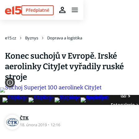
Předplatné
e15.cz
Byznys
Doprava a logistika
Konec suchojů v Evropě. Irské
aerolinky CityJet vyřadily ruské
stroje
5
Fotogalerie
ČTK
18. února 2019
·
12:16