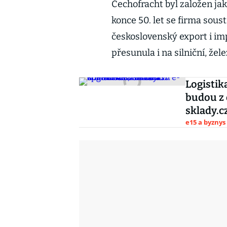
Čechofracht byl založen ja
konce 50. let se firma sous
československý export i im
přesunula i na silniční, žel
Logistik
budou z 
sklady.c
e15 a byznys