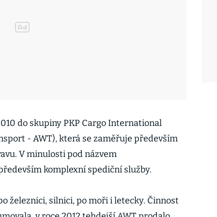
2010 do skupiny PKP Cargo International
nsport - AWT), která se zaměřuje především
ravu. V minulosti pod názvem
především komplexní spediční služby.
 železnici, silnici, po moři i letecky. Činnost
umovala, v roce 2012 tehdejší AWT prodalo