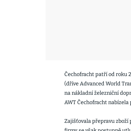
Čechofracht patří od roku 
(dříve Advanced World Tra
na nákladní železniční dop
AWT Čechofracht nabízela 
Zajišťovala přepravu zboží po
firmy se však postupně utl