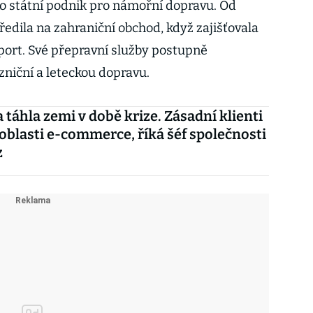
ko státní podnik pro námořní dopravu. Od
tředila na zahraniční obchod, když zajišťovala
port. Své přepravní služby postupně
ezniční a leteckou dopravu.
a táhla zemi v době krize. Zásadní klienti
oblasti e-commerce, říká šéf společnosti
z