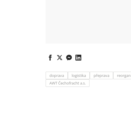
doprava
logistika
přeprava
reorgan
AWT Čechofracht a.s.