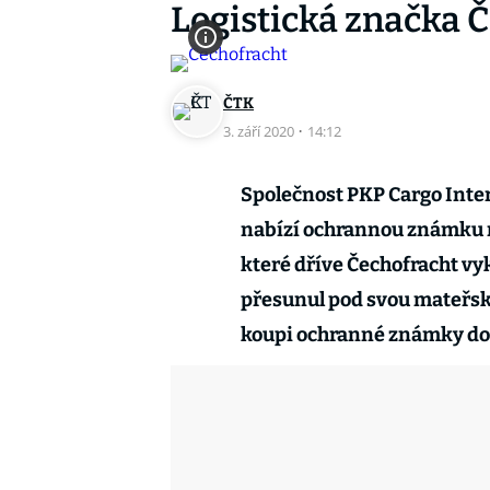
Logistická značka Č
ČTK
3. září 2020
·
14:12
Společnost PKP Cargo Inter
nabízí ochrannou známku na
které dříve Čechofracht vy
přesunul pod svou mateřsk
koupi ochranné známky do 