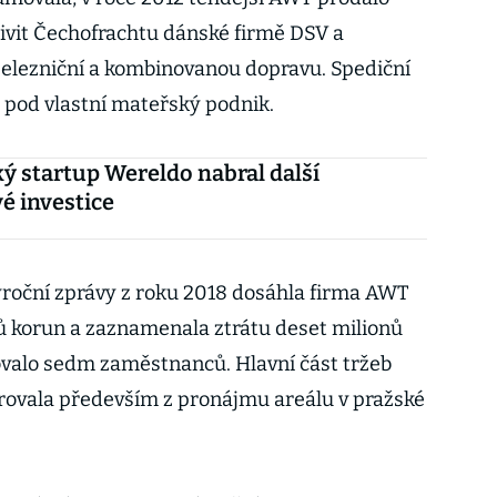
tivit Čechofrachtu dánské firmě DSV a
železniční a kombinovanou dopravu. Spediční
 pod vlastní mateřský podnik.
ký startup Wereldo nabral další
é investice
ýroční zprávy z roku 2018 dosáhla firma AWT
ů korun a zaznamenala ztrátu deset milionů
ovalo sedm zaměstnanců. Hlavní část tržeb
rovala především z pronájmu areálu v pražské