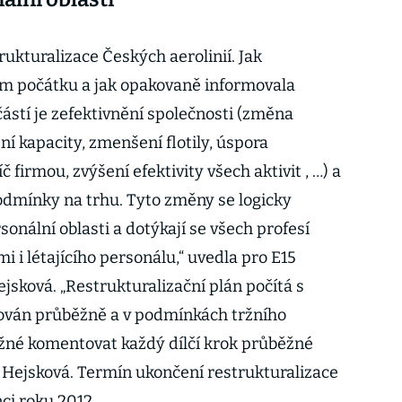
rukturalizace Českých aerolinií. Jak
ím počátku a jak opakovaně informovala
ástí je zefektivnění společnosti (změna
ní kapacity, zmenšení flotily, úspora
firmou, zvýšení efektivity všech aktivit , …) a
odmínky na trhu. Tyto změny se logicky
sonální oblasti a dotýkají se všech profesí
i i létajícího personálu,“ uvedla pro E15
jsková. „Restrukturalizační plán počítá s
izován průběžně a v podmínkách tržního
žné komentovat každý dílčí krok průběžné
a Hejsková. Termín ukončení restrukturalizace
nci roku 2012.