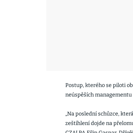
Postup, kterého se piloti o
neúspěších managementu v 
„Na poslední schůzce, kter
zeštíhlení dojde na přelom
CZALPA Filip Gaspar. Dřívě