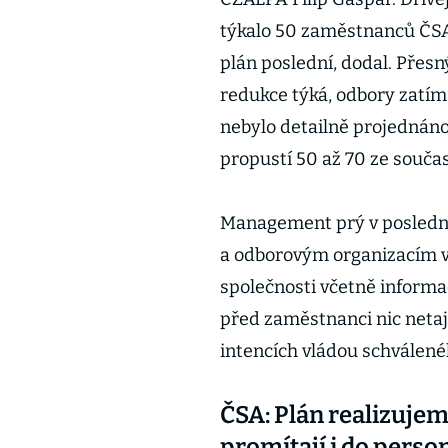
týkalo 50 zaměstnanců ČSA
plán poslední, dodal. Přes
redukce týká, odbory zatím
nebylo detailně projednáno
propustí 50 až 70 ze souča
Management prý v posledn
a odborovým organizacím vě
společnosti včetně informac
před zaměstnanci nic netají
intencích vládou schválené
ČSA: Plán realizuje
promítají i do person