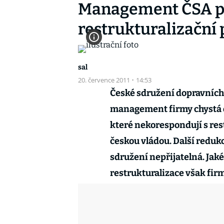
Management ČSA p
restrukturalizační 
sal
20. července 2011
·
14:53
České sdružení dopravních 
management firmy chystá d
které nekorespondují s re
českou vládou. Další redukce
sdružení nepřijatelná. Ja
restrukturalizace však firm