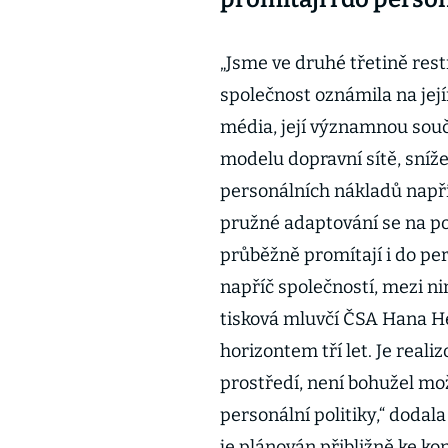
„Jsme ve druhé třetině rest
společnost oznámila na jej
média, její významnou souč
modelu dopravní sítě, sníže
personálních nákladů napříč 
pružné adaptování se na p
průběžně promítají i do per
napříč společností, mezi nim
tisková mluvčí ČSA Hana He
horizontem tří let. Je real
prostředí, není bohužel mo
personální politiky,“ dodal
je plánován přibližně ke ko