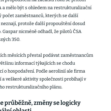
 a mělo být s ohledem na restrukturalizační
ný počet zaměstnanců, kterých se další
 neznají, protože další propouštění dosud
. Gaspar nicméně odhadl, že pilotů ČSA
sných 350.
ích měsících přestal podávat zaměstnancům
tšinu informací týkajících se chodu
í o hospodaření. Podle aerolinií ale firma
 a veškeré aktivity společnosti probíhají v
ho restrukturalizačního plánu.
me průběžně, změny se logicky
ální oblasti