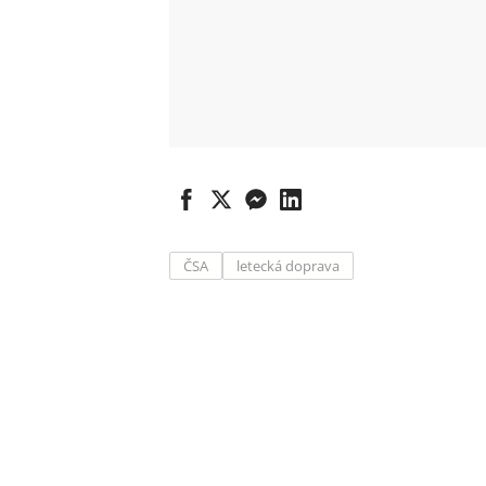
ČSA
letecká doprava