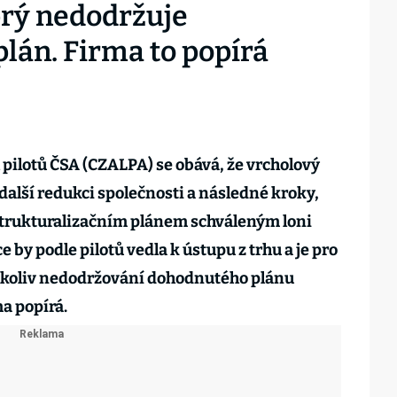
rý nedodržuje
plán. Firma to popírá
pilotů ČSA (CZALPA) se obává, že vrcholový
alší redukci společnosti a následné kroky,
strukturalizačním plánem schváleným loni
 by podle pilotů vedla k ústupu z trhu a je pro
kékoliv nedodržování dohodnutého plánu
a popírá.