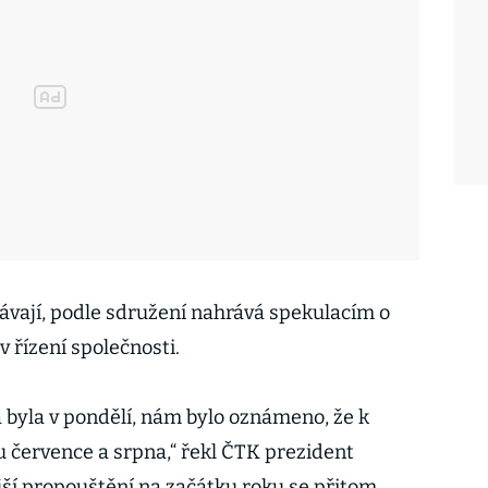
bávají, podle sdružení nahrává spekulacím o
řízení společnosti.
á byla v pondělí, nám bylo oznámeno, že k
u července a srpna,“ řekl ČTK prezident
jší propouštění na začátku roku se přitom