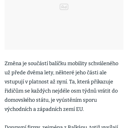
Změna je součástí balíčku mobility schváleného
už přede dvěma lety, některé jeho části ale
vstupují v platnost až nyní. Ta, která přikazuje
řidičům se každých nejdéle osm týdnů vrátit do
domovského státu, je vyústěním sporu
východních a západních zemí EU.
Dopravní firmy, zejména z Balkánu, totiž vysílají