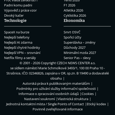
Padni komu padni
F1 2026
Výpověď z práce vzor
Atletika 2026
Divoký kačer
Cyklistika 2026
Technologie
Ekonomika
SpaceX na burze
Smrt OSVČ
Nejlepší telefony
Spořicí účty
Nejlepší AI zdarma
Superdávka – změny
Nejlepší chytré hodinky
Důchody 2027
Nejlepší VPN – srovnání
Minimální mzda 2027
Netflix filmy a seriály
Senior Pas – slevy
© 2001 - 2026 Copyright
CZECH NEWS CENTER a.s.
se sídlem náměstí Marie Schmolkové 3493/1, 100 00 Praha 10 -
Strašnice, IČO: 02346826, zapsána v OR, sp.zn. B 19490 a dodavatelé
obsahu
Autorská práva k publikovaným materiálům
Podmínky pro užívání služby informační společnosti
Informace o zpracování osobních údajů
Cookies
Nastavení soukromí
Vlastnická struktura
Jednotná kontaktní místa / Single Points of Contact
Etický kodex
Povinně zveřejňované informace