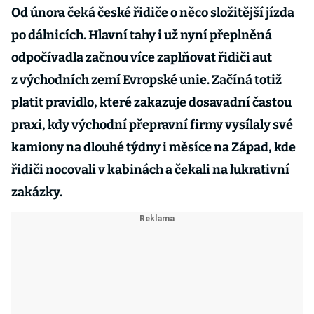
Od února čeká české řidiče o něco složitější jízda
po dálnicích. Hlavní tahy i už nyní přeplněná
odpočívadla začnou více zaplňovat řidiči aut
z východních zemí Evropské unie. Začíná totiž
platit pravidlo, které zakazuje dosavadní častou
praxi, kdy východní přepravní firmy vysílaly své
kamiony na dlouhé týdny i měsíce na Západ, kde
řidiči nocovali v kabinách a čekali na lukrativní
zakázky.