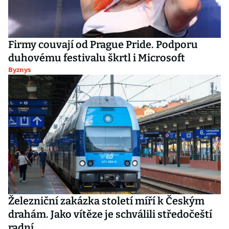
Firmy couvají od Prague Pride. Podporu
duhovému festivalu škrtl i Microsoft
Byznys
Železniční zakázka století míří k Českým
drahám. Jako vítěze je schválili středočeští
radní