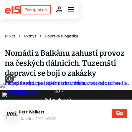
Předplatné
e15.cz
Byznys
Doprava a logistika
Nomádi z Balkánu zahustí provoz
na českých dálnicích. Tuzemští
dopravci se bojí o zakázky
2
Fotogalerie
Petr Weikert
0
10. ledna 2022
·
06:00