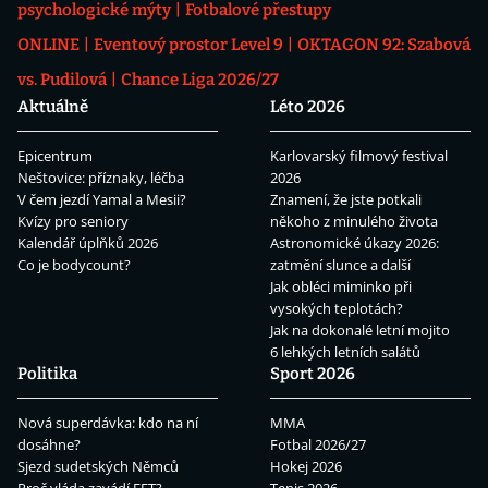
psychologické mýty
Fotbalové přestupy
ONLINE
Eventový prostor Level 9
OKTAGON 92: Szabová
vs. Pudilová
Chance Liga 2026/27
Aktuálně
Léto 2026
Epicentrum
Karlovarský filmový festival
Neštovice: příznaky, léčba
2026
V čem jezdí Yamal a Mesii?
Znamení, že jste potkali
Kvízy pro seniory
někoho z minulého života
Kalendář úplňků 2026
Astronomické úkazy 2026:
Co je bodycount?
zatmění slunce a další
Jak obléci miminko při
vysokých teplotách?
Jak na dokonalé letní mojito
6 lehkých letních salátů
Politika
Sport 2026
Nová superdávka: kdo na ní
MMA
dosáhne?
Fotbal 2026/27
Sjezd sudetských Němců
Hokej 2026
Proč vláda zavádí EET?
Tenis 2026