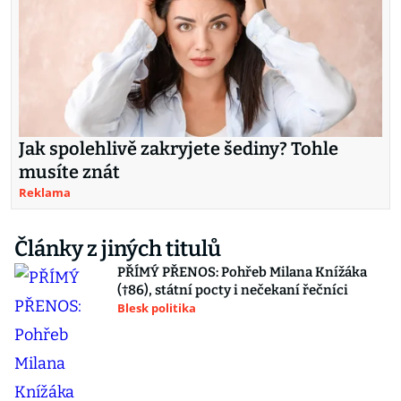
Jak spolehlivě zakryjete šediny? Tohle
musíte znát
Reklama
Články z jiných titulů
PŘÍMÝ PŘENOS: Pohřeb Milana Knížáka
(†86), státní pocty i nečekaní řečníci
Blesk politika