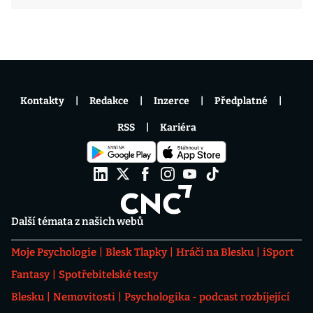
Kontakty
Redakce
Inzerce
Předplatné
RSS
Kariéra
Další témata z našich webů
Moje Psychologie
Blesk Tlapky
Hráči na Blesku
iSport
Fantasy
Spotřebitelské testy
Blesku
Nemovitosti
Psychologika - podcast rozbíjející