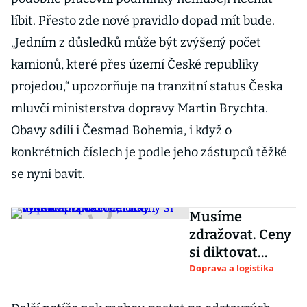
líbit. Přesto zde nové pravidlo dopad mít bude.
„Jedním z důsledků může být zvýšený počet
kamionů, které přes území České republiky
projedou,“ upozorňuje na tranzitní status Česka
mluvčí ministerstva dopravy Martin Brychta.
Obavy sdílí i Česmad Bohemia, i když o
konkrétních číslech je podle jeho zástupců těžké
se nyní bavit.
Musíme
zdražovat. Ceny
si diktovat
můžeme díky
Doprava a logistika
vysoké
poptávce, říkají