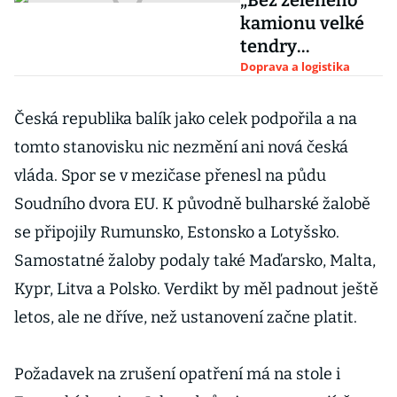
„Bez zeleného
kamionu velké
tendry
nevyhrajete.“
Doprava a logistika
Tlak na využití
ekopaliv sílí
Česká republika balík jako celek podpořila a na
tomto stanovisku nic nezmění ani nová česká
vláda. Spor se v mezičase přenesl na půdu
Soudního dvora EU. K původně bulharské žalobě
se připojily Rumunsko, Estonsko a Lotyšsko.
Samostatné žaloby podaly také Maďarsko, Malta,
Kypr, Litva a Polsko. Verdikt by měl padnout ještě
letos, ale ne dříve, než ustanovení začne platit.
Požadavek na zrušení opatření má na stole i