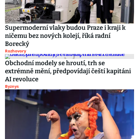
Supermoderní vlaky budou Praze i kraji k
ničemu bez nových kolejí, říká radní
Borecký
Rozhovory
Obchodní modely se hroutí, trh se
extrémně mění, předpovídají čeští kapitáni
AI revoluce
Byznys