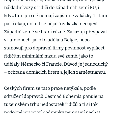
nákladní vozy s řidiči do západních zemí EU, i
když tam pro ně nemají zajištěné zakázky. Ti tam
pak čekají, dokud se nějaká zakázka neobjeví.
Západní země se brání různě. Zakazují přespávat
v kamionech, jako to udělala Belgie, nebo
stanovují pro dopravní firmy povinnost vyplácet
řidičům minimální mzdu své země, jako to
udělaly Německo či Francie. Důvod je jednoduchý
– ochrana domácích firem a jejich zaměstnanců.
Českých firem se tato praxe netýkala, podle
sdružení dopravců Česmad Bohemia panuje na
tuzemském trhu nedostatek řidičů a ti si tak
podobné pracovní podmínky nemusejí nechat