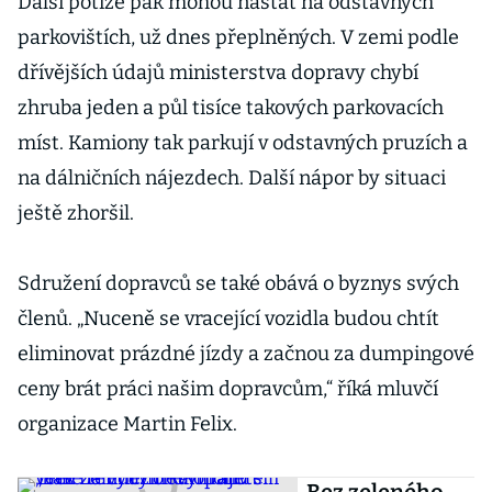
Další potíže pak mohou nastat na odstavných
dopravci
parkovištích, už dnes přeplněných. V zemi podle
dřívějších údajů ministerstva dopravy chybí
zhruba jeden a půl tisíce takových parkovacích
míst. Kamiony tak parkují v odstavných pruzích a
na dálničních nájezdech. Další nápor by situaci
ještě zhoršil.
Sdružení dopravců se také obává o byznys svých
členů. „Nuceně se vracející vozidla budou chtít
eliminovat prázdné jízdy a začnou za dumpingové
ceny brát práci našim dopravcům,“ říká mluvčí
organizace Martin Felix.