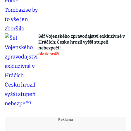
Šéf Vojenského zpravodajství exkluzivně v
Hráčích: Česku hrozil vyšší stupeň
nebezpečí!
Blesk hráči