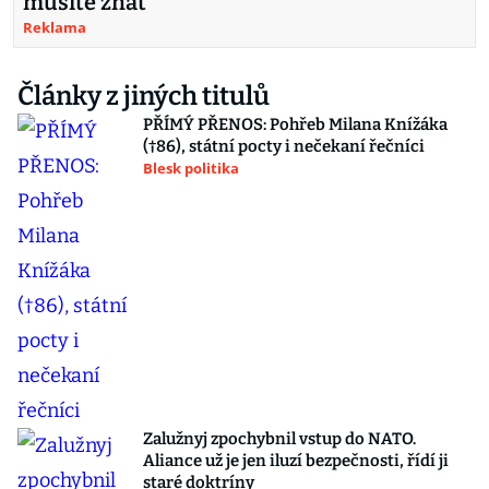
musíte znát
Reklama
Články z jiných titulů
PŘÍMÝ PŘENOS: Pohřeb Milana Knížáka
(†86), státní pocty i nečekaní řečníci
Blesk politika
Zalužnyj zpochybnil vstup do NATO.
Aliance už je jen iluzí bezpečnosti, řídí ji
staré doktríny