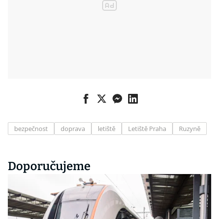
bezpečnost
doprava
letiště
Letiště Praha
Ruzyně
Doporučujeme