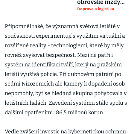
obrovské mzdy
však nemusejí
Doprava a logistika
pomoci
Připomněl také, že významná světová letiště v
současnosti experimentují s využitím virtuální a
rozšířené reality - technologiemi, které by měly
rovněž zvyšovat bezpečnost. Mezi ně patří i
systém na identifikaci tváří, který na pražském
letišti využívá policie. Při dubnovém pátrání po
sedmi Nizozemcích ale kamery k dopadení osob
nepomohly, byť se hledaná skupina pohybovala v
letištních halách. Zavedení systému stálo spolu s
dalšími opatřeními 186,5 milionů korun.
Vedle zvýšení investic na kybernetickou ochranu