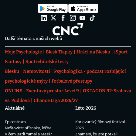
Další témata z našich webů
Moje Psychologie
Blesk Tlapky
Hráči na Blesku
iSport
Fantasy
Spotřebitelské testy
Blesku
Nemovitosti
Psychologika - podcast rozbíjející
psychologické mýty
Fotbalové přestupy
ONLINE
Eventový prostor Level 9
OKTAGON 92: Szabová
vs. Pudilová
Chance Liga 2026/27
Aktuálně
Léto 2026
Epicentrum
Karlovarský filmový festival
Neštovice: příznaky, léčba
2026
V čem jezdí Yamal a Mesii?
Znamení, že jste potkali