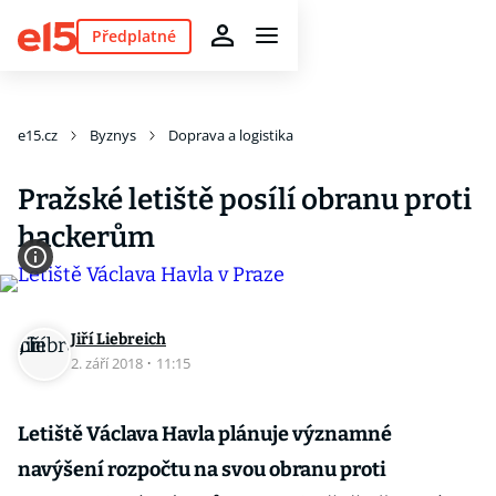
Předplatné
e15.cz
Byznys
Doprava a logistika
Pražské letiště posílí obranu proti
hackerům
Jiří Liebreich
2. září 2018
·
11:15
Letiště Václava Havla plánuje významné
navýšení rozpočtu na svou obranu proti