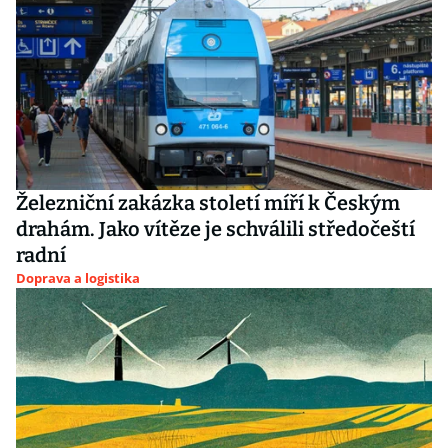
Železniční zakázka století míří k Českým
drahám. Jako vítěze je schválili středočeští
radní
Doprava a logistika