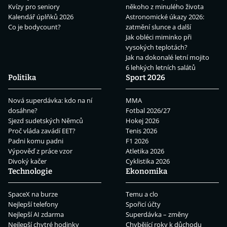
Kvízy pro seniory
někoho z minulého života
Kalendář úplňků 2026
Astronomické úkazy 2026:
Co je bodycount?
zatmění slunce a další
Jak obléci miminko při
vysokých teplotách?
Jak na dokonalé letní mojito
6 lehkých letních salátů
Politika
Sport 2026
Nová superdávka: kdo na ní
MMA
dosáhne?
Fotbal 2026/27
Sjezd sudetských Němců
Hokej 2026
Proč vláda zavádí EET?
Tenis 2026
Padni komu padni
F1 2026
Výpověď z práce vzor
Atletika 2026
Divoký kačer
Cyklistika 2026
Technologie
Ekonomika
SpaceX na burze
Temu a clo
Nejlepší telefony
Spořicí účty
Nejlepší AI zdarma
Superdávka – změny
Nejlepší chytré hodinky
Chybějící roky k důchodu