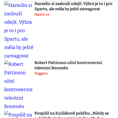
Haraslín si zaslouží odejít. Výhra je to i pro
Spartu, ale měla by ještě zareagovat
iSport.cz
Robert Pattinson oživí kontroverzní
televizní fenomén
Poggers
Pospíšil na Knížákově pohřbu: „Nikdy se