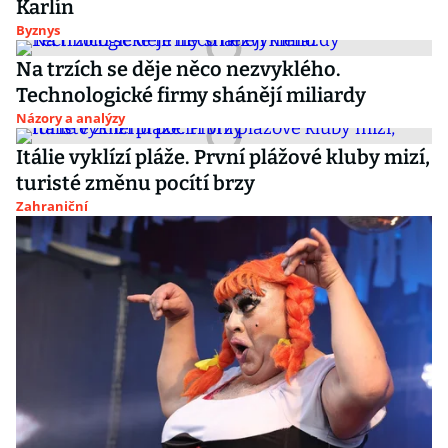
Karlín
Byznys
Na trzích se děje něco nezvyklého.
Technologické firmy shánějí miliardy
Názory a analýzy
Itálie vyklízí pláže. První plážové kluby mizí,
turisté změnu pocítí brzy
Zahraniční