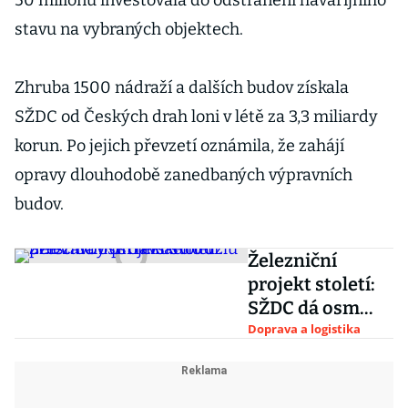
50 milionů investovala do odstranění havarijního
stavu na vybraných objektech.
Zhruba 1500 nádraží a dalších budov získala
SŽDC od Českých drah loni v létě za 3,3 miliardy
korun. Po jejich převzetí oznámila, že zahájí
opravy dlouhodobě zanedbaných výpravních
budov.
Železniční
projekt století:
SŽDC dá osm
miliard do
Doprava a logistika
přestavby
ostravského
uzlu