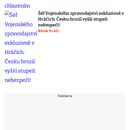
Šéf Vojenského zpravodajství exkluzivně v
Hráčích: Česku hrozil vyšší stupeň
nebezpečí!
Blesk hráči