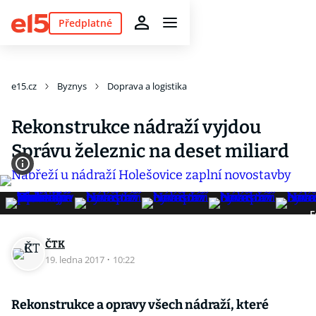
Předplatné
e15.cz
Byznys
Doprava a logistika
Rekonstrukce nádraží vyjdou
Správu železnic na deset miliard
F
ČTK
19. ledna 2017
·
10:22
Rekonstrukce a opravy všech nádraží, které