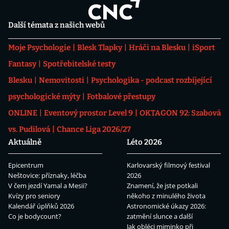
Další témata z našich webů
Moje Psychologie
Blesk Tlapky
Hráči na Blesku
iSport
Fantasy
Spotřebitelské testy
Blesku
Nemovitosti
Psychologika - podcast rozbíjející
psychologické mýty
Fotbalové přestupy
ONLINE
Eventový prostor Level 9
OKTAGON 92: Szabová
vs. Pudilová
Chance Liga 2026/27
Aktuálně
Léto 2026
Epicentrum
Karlovarský filmový festival
Neštovice: příznaky, léčba
2026
V čem jezdí Yamal a Mesii?
Znamení, že jste potkali
Kvízy pro seniory
někoho z minulého života
Kalendář úplňků 2026
Astronomické úkazy 2026:
Co je bodycount?
zatmění slunce a další
Jak obléci miminko při