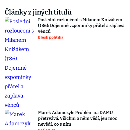
Články z jiných titulů
Poslední rozloučení s Milanem Knížákem
(†86): Dojemné vzpomínky přátel a záplava
věnců
Blesk politika
Marek Adamczyk: Problém na DAMU
přetrvává. Všichni o něm vědí, jen moc
nevědí, co s ním