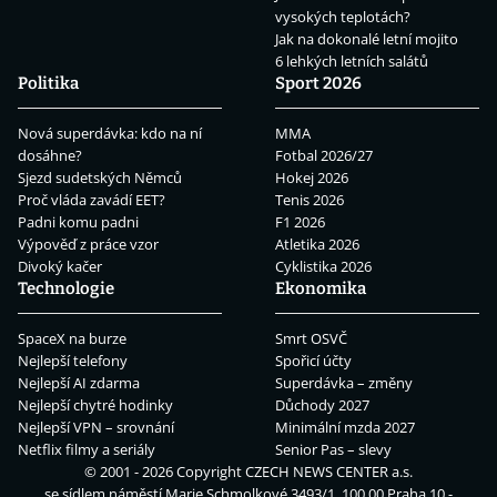
vysokých teplotách?
Jak na dokonalé letní mojito
6 lehkých letních salátů
Politika
Sport 2026
Nová superdávka: kdo na ní
MMA
dosáhne?
Fotbal 2026/27
Sjezd sudetských Němců
Hokej 2026
Proč vláda zavádí EET?
Tenis 2026
Padni komu padni
F1 2026
Výpověď z práce vzor
Atletika 2026
Divoký kačer
Cyklistika 2026
Technologie
Ekonomika
SpaceX na burze
Smrt OSVČ
Nejlepší telefony
Spořicí účty
Nejlepší AI zdarma
Superdávka – změny
Nejlepší chytré hodinky
Důchody 2027
Nejlepší VPN – srovnání
Minimální mzda 2027
Netflix filmy a seriály
Senior Pas – slevy
© 2001 - 2026 Copyright
CZECH NEWS CENTER a.s.
se sídlem náměstí Marie Schmolkové 3493/1, 100 00 Praha 10 -