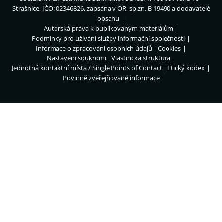
Strašnice, IČO: 02346826, zapsána v OR, sp.zn. B 19490 a dodavatelé
obsahu
Autorská práva k publikovaným materiálům
Podmínky pro užívání služby informační společnosti
Informace o zpracování osobních údajů
Cookies
Nastavení soukromí
Vlastnická struktura
Jednotná kontaktní místa / Single Points of Contact
Etický kodex
Povinně zveřejňované informace