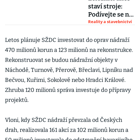
staví stroje:
Podívejte se na
sedm
Reality a stavebnictví
největších
"oblud" na
Letos plánuje SŽDC investovat do oprav nádraží
českých
470 milionů korun a 123 milionů na rekonstrukce.
kolejích
Rekonstruovat se budou nádražní objekty v
Náchodě, Turnově, Přerově, Břeclavi, Lipníku nad
Bečvou, Kuřimi, Sokolově nebo Hradci Králové.
Zhruba 120 milionů správa investuje do přípravy
projektů.
Vloni, kdy SŽDC nádraží převzala od Českých
drah, realizovala 161 akcí za 102 milionů korun a