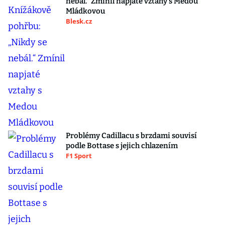
nebál.“ Zmínil napjaté vztahy s Medou
Mládkovou
Blesk.cz
Problémy Cadillacu s brzdami souvisí
podle Bottase s jejich chlazením
F1 Sport