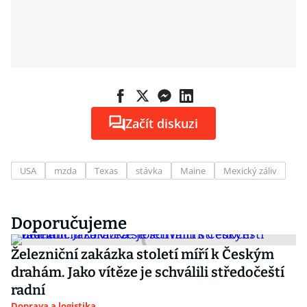
Začít diskuzi
USA
mzda
Texas
stávka
Maine
Mexický záliv
Doporučujeme
Železniční zakázka století míří k Českým
drahám. Jako vítěze je schválili středočeští
radní
Doprava a logistika