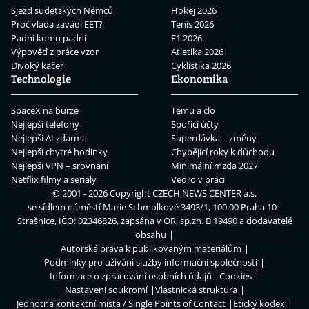
Sjezd sudetských Němců
Hokej 2026
Proč vláda zavádí EET?
Tenis 2026
Padni komu padni
F1 2026
Výpověď z práce vzor
Atletika 2026
Divoký kačer
Cyklistika 2026
Technologie
Ekonomika
SpaceX na burze
Temu a clo
Nejlepší telefony
Spořicí účty
Nejlepší AI zdarma
Superdávka – změny
Nejlepší chytré hodinky
Chybějící roky k důchodu
Nejlepší VPN – srovnání
Minimální mzda 2027
Netflix filmy a seriály
Vedro v práci
© 2001 - 2026 Copyright
CZECH NEWS CENTER a.s.
se sídlem náměstí Marie Schmolkové 3493/1, 100 00 Praha 10 -
Strašnice, IČO: 02346826, zapsána v OR, sp.zn. B 19490 a dodavatelé
obsahu
Autorská práva k publikovaným materiálům
Podmínky pro užívání služby informační společnosti
Informace o zpracování osobních údajů
Cookies
Nastavení soukromí
Vlastnická struktura
Jednotná kontaktní místa / Single Points of Contact
Etický kodex