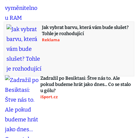
Jak vybrat barvu, která vám bude slušet?
Tohle je rozhodující
Reklama
Zadražil po Besiktasi: Štve nás to. Ale
pokud budeme hrát jako dnes... Co se stalo
u gólu?
iSport.cz