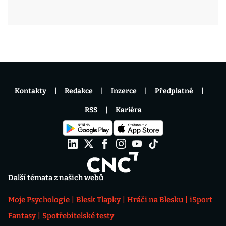
Kontakty
Redakce
Inzerce
Předplatné
RSS
Kariéra
Další témata z našich webů
Moje Psychologie
Blesk Tlapky
Hráči na Blesku
iSport
Fantasy
Spotřebitelské testy