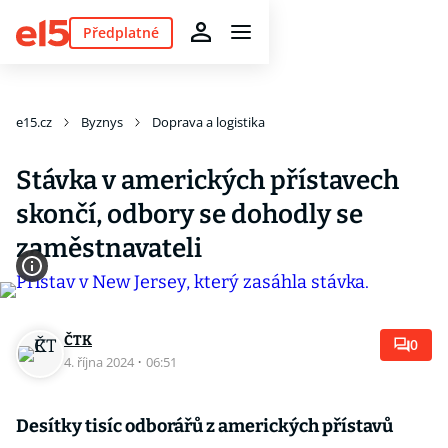
Předplatné
e15.cz
Byznys
Doprava a logistika
Stávka v amerických přístavech
skončí, odbory se dohodly se
zaměstnavateli
ČTK
0
4. října 2024
·
06:51
Desítky tisíc odborářů z amerických přístavů