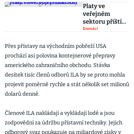
Platy ve
veřejném
sektoru příští
rok stoupnou,
Domácí
odbory zruší
stávkovou
Přes přístavy na východním pobřeží USA
pohotovost
prochází asi polovina kontejnerové přepravy
amerického zahraničního obchodu. Stávka
desítek tisíc členů odborů ILA by se proto mohla
projevit poměrně rychle a stát několik set milionů
dolarů denně.
Členové ILA nakládají a vykládají lodě a jsou
zodpovědní za údržbu přístavní techniky. Jejich
odborový svaz poukazuje na miliardové zisky v