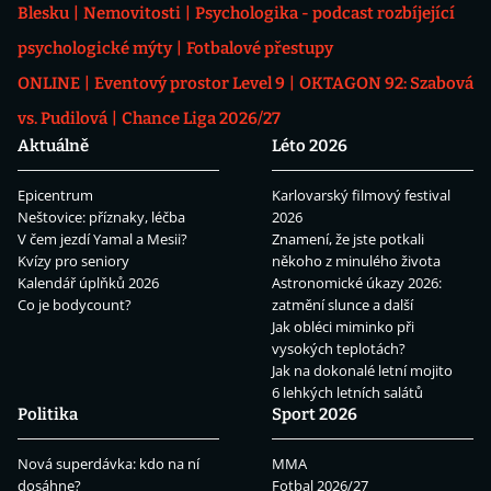
Blesku
Nemovitosti
Psychologika - podcast rozbíjející
psychologické mýty
Fotbalové přestupy
ONLINE
Eventový prostor Level 9
OKTAGON 92: Szabová
vs. Pudilová
Chance Liga 2026/27
Aktuálně
Léto 2026
Epicentrum
Karlovarský filmový festival
Neštovice: příznaky, léčba
2026
V čem jezdí Yamal a Mesii?
Znamení, že jste potkali
Kvízy pro seniory
někoho z minulého života
Kalendář úplňků 2026
Astronomické úkazy 2026:
Co je bodycount?
zatmění slunce a další
Jak obléci miminko při
vysokých teplotách?
Jak na dokonalé letní mojito
6 lehkých letních salátů
Politika
Sport 2026
Nová superdávka: kdo na ní
MMA
dosáhne?
Fotbal 2026/27