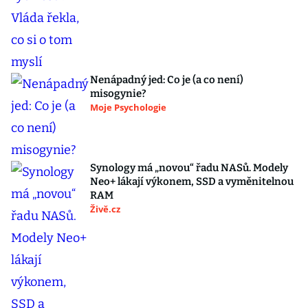
Nenápadný jed: Co je (a co není)
misogynie?
Moje Psychologie
Synology má „novou“ řadu NASů. Modely
Neo+ lákají výkonem, SSD a vyměnitelnou
RAM
Živě.cz