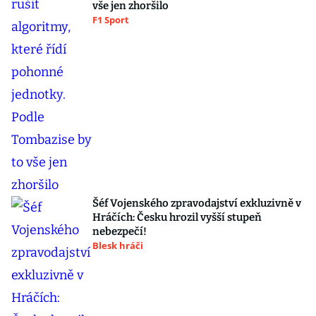
vše jen zhoršilo
F1 Sport
Šéf Vojenského zpravodajství exkluzivně v
Hráčích: Česku hrozil vyšší stupeň
nebezpečí!
Blesk hráči