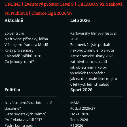
ONLINE
Eventový prostor Level 9
OKTAGON 92: Szabová
vs. Pudilová
Chance Liga 2026/27
Aktuálně
Léto 2026
Epicentrum
Karlovarský filmový festival
Neštovice: příznaky, léčba
2026
V čem jezdí Yamal a Mesii?
Znamení, že jste potkali
Kvízy pro seniory
někoho z minulého života
Kalendář úplňků 2026
Astronomické úkazy 2026:
Co je bodycount?
zatmění slunce a další
Jak obléci miminko při
vysokých teplotách?
Jak na dokonalé letní mojito
6 lehkých letních salátů
Politika
Sport 2026
Nová superdávka: kdo na ní
MMA
dosáhne?
Fotbal 2026/27
Sjezd sudetských Němců
Hokej 2026
Proč vláda zavádí EET?
Tenis 2026
Padni komu padni
F1 2026