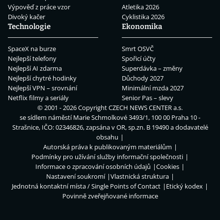
Výpověď z práce vzor
Atletika 2026
Divoký kačer
Cyklistika 2026
Technologie
Ekonomika
SpaceX na burze
Smrt OSVČ
Nejlepší telefony
Spořicí účty
Nejlepší AI zdarma
Superdávka – změny
Nejlepší chytré hodinky
Důchody 2027
Nejlepší VPN – srovnání
Minimální mzda 2027
Netflix filmy a seriály
Senior Pas – slevy
© 2001 - 2026 Copyright
CZECH NEWS CENTER a.s.
se sídlem náměstí Marie Schmolkové 3493/1, 100 00 Praha 10 -
Strašnice, IČO: 02346826, zapsána v OR, sp.zn. B 19490 a dodavatelé
obsahu
Autorská práva k publikovaným materiálům
Podmínky pro užívání služby informační společnosti
Informace o zpracování osobních údajů
Cookies
Nastavení soukromí
Vlastnická struktura
Jednotná kontaktní místa / Single Points of Contact
Etický kodex
Povinně zveřejňované informace