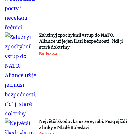
Zalužnyj zpochybnil vstup do NATO.
Aliance už je jen iluzí bezpečnosti, řídí ji
staré doktríny
Reflex.cz
Největší škodovka už se vyrábí. Peaq sjíždí
z linky v Mladé Boleslavi
Auto.cz