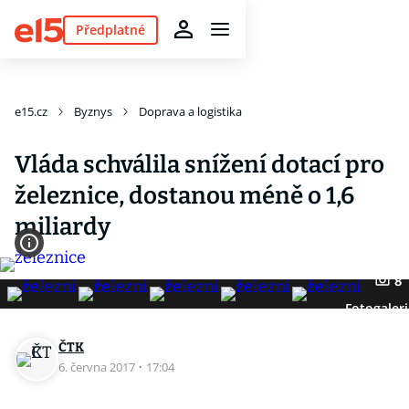
Předplatné
e15.cz
Byznys
Doprava a logistika
Vláda schválila snížení dotací pro
železnice, dostanou méně o 1,6
miliardy
8
Fotogaleri
ČTK
6. června 2017
·
17:04