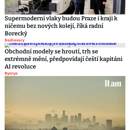
Supermoderní vlaky budou Praze i kraji k
ničemu bez nových kolejí, říká radní
Borecký
Rozhovory
Obchodní modely se hroutí, trh se
extrémně mění, předpovídají čeští kapitáni
AI revoluce
Byznys