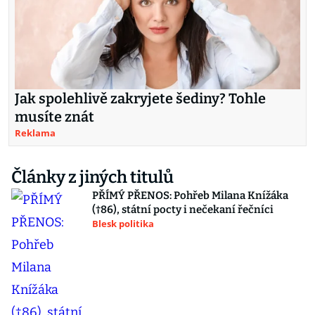
Jak spolehlivě zakryjete šediny? Tohle
musíte znát
Reklama
Články z jiných titulů
PŘÍMÝ PŘENOS: Pohřeb Milana Knížáka
(†86), státní pocty i nečekaní řečníci
Blesk politika