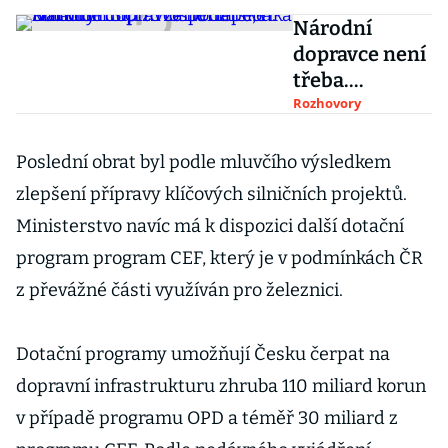
Národní
dopravce není
třeba.
Soukromníci
Rozhovory
to zařídí lépe,
říká Emanuel
Poslední obrat byl podle mluvčího výsledkem
Šíp z
zlepšení přípravy klíčových silničních projektů.
Hospodářské
Ministerstvo navíc má k dispozici další dotační
komory
program program CEF, který je v podmínkách ČR
z převážné části využíván pro železnici.
Dotační programy umožňují Česku čerpat na
dopravní infrastrukturu zhruba 110 miliard korun
v případě programu OPD a téměř 30 miliard z