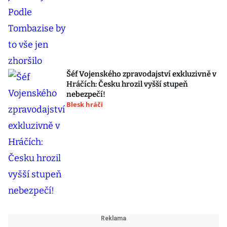
Šéf Vojenského zpravodajství exkluzivně v
Hráčích: Česku hrozil vyšší stupeň
nebezpečí!
Blesk hráči