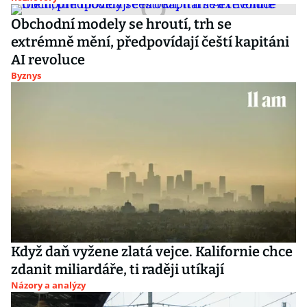
Obchodní modely se hroutí, trh se
extrémně mění, předpovídají čeští kapitáni
AI revoluce
Byznys
Když daň vyžene zlatá vejce. Kalifornie chce
zdanit miliardáře, ti raději utíkají
Názory a analýzy