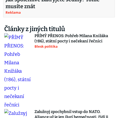
musíte znát
Reklama
Články z jiných titulů
PŘÍMÝ PŘENOS: Pohřeb Milana Knížáka
(†86), státní pocty i nečekaní řečníci
Blesk politika
Zalužnyj zpochybnil vstup do NATO.
Aliance už je jen iluzí bezpečnosti, řídí ji