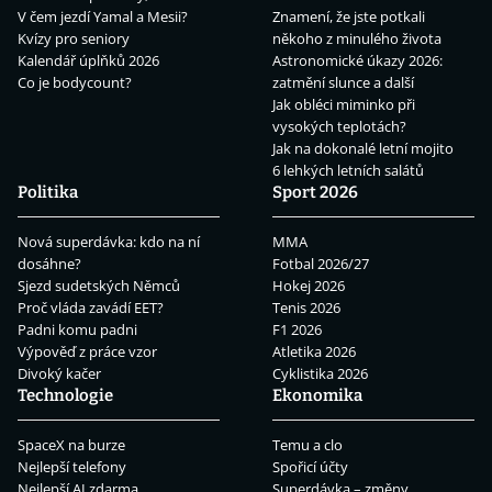
V čem jezdí Yamal a Mesii?
Znamení, že jste potkali
Kvízy pro seniory
někoho z minulého života
Kalendář úplňků 2026
Astronomické úkazy 2026:
Co je bodycount?
zatmění slunce a další
Jak obléci miminko při
vysokých teplotách?
Jak na dokonalé letní mojito
6 lehkých letních salátů
Politika
Sport 2026
Nová superdávka: kdo na ní
MMA
dosáhne?
Fotbal 2026/27
Sjezd sudetských Němců
Hokej 2026
Proč vláda zavádí EET?
Tenis 2026
Padni komu padni
F1 2026
Výpověď z práce vzor
Atletika 2026
Divoký kačer
Cyklistika 2026
Technologie
Ekonomika
SpaceX na burze
Temu a clo
Nejlepší telefony
Spořicí účty
Nejlepší AI zdarma
Superdávka – změny