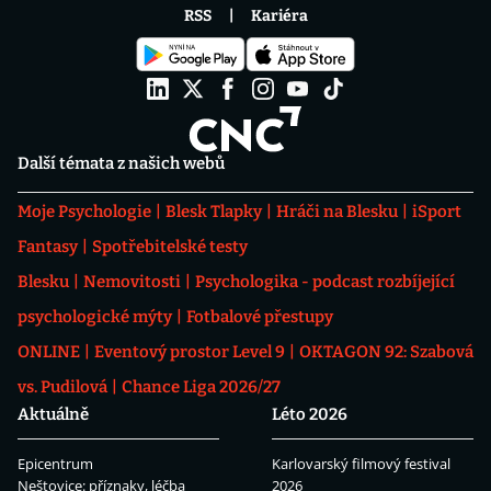
RSS
Kariéra
Další témata z našich webů
Moje Psychologie
Blesk Tlapky
Hráči na Blesku
iSport
Fantasy
Spotřebitelské testy
Blesku
Nemovitosti
Psychologika - podcast rozbíjející
psychologické mýty
Fotbalové přestupy
ONLINE
Eventový prostor Level 9
OKTAGON 92: Szabová
vs. Pudilová
Chance Liga 2026/27
Aktuálně
Léto 2026
Epicentrum
Karlovarský filmový festival
Neštovice: příznaky, léčba
2026