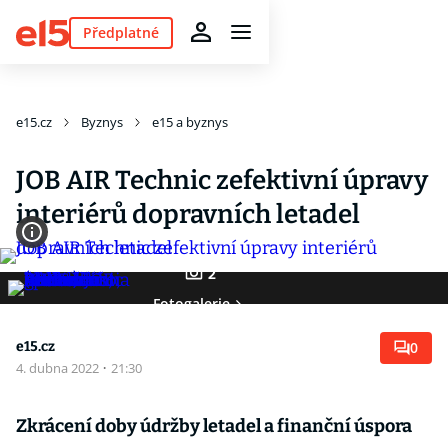
Předplatné
e15.cz
Byznys
e15 a byznys
JOB AIR Technic zefektivní úpravy
interiérů dopravních letadel
2
Fotogalerie
e15.cz
0
4. dubna 2022
·
21:30
Zkrácení doby údržby letadel a finanční úspora