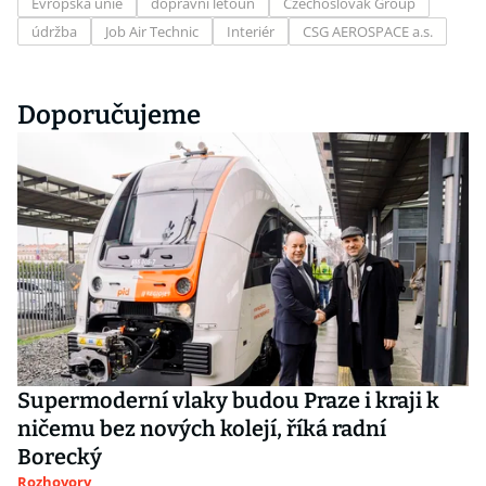
Evropská unie
dopravní letoun
Czechoslovak Group
údržba
Job Air Technic
Interiér
CSG AEROSPACE a.s.
Doporučujeme
Supermoderní vlaky budou Praze i kraji k
ničemu bez nových kolejí, říká radní
Borecký
Rozhovory