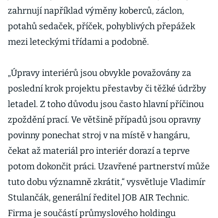
zahrnují například výměny koberců, záclon,
potahů sedaček, příček, pohyblivých přepážek
mezi leteckými třídami a podobně.
„Úpravy interiérů jsou obvykle považovány za
poslední krok projektu přestavby či těžké údržby
letadel. Z toho důvodu jsou často hlavní příčinou
zpoždění prací. Ve většině případů jsou opravny
povinny ponechat stroj v na místě v hangáru,
čekat až materiál pro interiér dorazí a teprve
potom dokončit práci. Uzavřené partnerství může
tuto dobu významně zkrátit,“ vysvětluje Vladimír
Stulančák, generální ředitel JOB AIR Technic.
Firma je součástí průmyslového holdingu